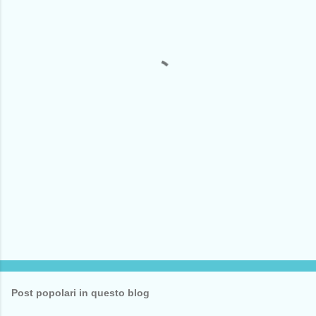
e
n
t
i
Post popolari in questo blog