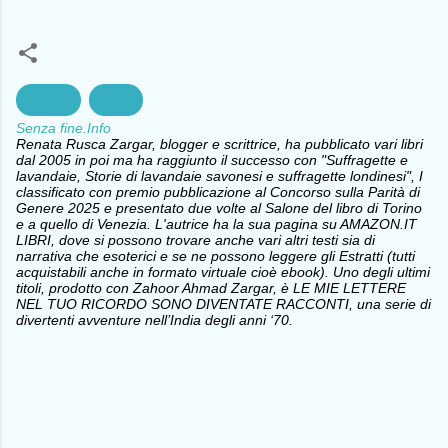
Società
Video
Senza fine.Info
Renata Rusca Zargar, blogger e scrittrice, ha pubblicato vari libri
dal 2005 in poi ma ha raggiunto il successo con "Suffragette e
lavandaie, Storie di lavandaie savonesi e suffragette londinesi", I
classificato con premio pubblicazione al Concorso sulla Parità di
Genere 2025 e presentato due volte al Salone del libro di Torino
e a quello di Venezia. L'autrice ha la sua pagina su AMAZON.IT
LIBRI, dove si possono trovare anche vari altri testi sia di
narrativa che esoterici e se ne possono leggere gli Estratti (tutti
acquistabili anche in formato virtuale cioè ebook). Uno degli ultimi
titoli, prodotto con Zahoor Ahmad Zargar, è LE MIE LETTERE
NEL TUO RICORDO SONO DIVENTATE RACCONTI, una serie di
divertenti avventure nell’India degli anni ‘70.
C
o
m
m