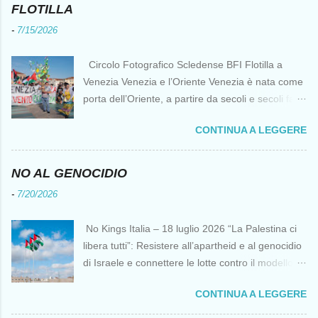
FLOTILLA
-
7/15/2026
Circolo Fotografico Scledense BFI Flotilla a
Venezia Venezia e l’Oriente Venezia è nata come
porta dell’Oriente, a partire da secoli e secoli fa ai
tempi delle Crociate dove le capacità nautiche e
CONTINUA A LEGGERE
di cantierizzazione veneziane divennero preziose
per tutti i crociati diretti a Gerusalemme. Proprio
le crociate fornirono ai veneziani l’occasione per
NO AL GENOCIDIO
ottenere vantaggi strategici fondamentali e alla
-
7/20/2026
lunga portarono alla conquista di Costantinopoli,
erano i tempi della quarta crociata nei primi anni
No Kings Italia – 18 luglio 2026 “La Palestina ci
del Duecento. Dal XIII al XV secolo Venezia
libera tutti”: Resistere all’apartheid e al genocidio
continuò ad avere un ruolo fondamentale nei
di Israele e connettere le lotte contro il modello
rapporti tra l’Europa e l’Oriente, ruolo che si
del “diritto del più forte” Omar Barghouti*
incrinò con la scoperta delle Indie Occidentali da
CONTINUA A LEGGERE
Bandiere palestinesi presso il Mausoleo di Yasser
parte, ironia della sorte, di un genovese originario
Arafat alla Muqata'a La “totale impunità ” di