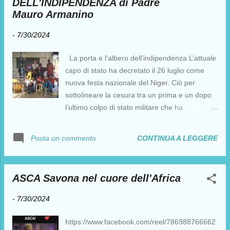
DELL'INDIPENDENZA di Padre
mai cimentato prima, potrà forse essere una
Mauro Armanino
buona occasione per scoprire l'Universo
Insonne. Il libro, da oggi, è qui . Grazie a
-
7/30/2024
Silvio Sosio. Ferro Sette Una sorprendente
visione di un possibile futuro e di una ribellione
La porta e l’albero dell’indipendenza L’attuale
che scaturisce dalla natura più segreta
capo di stato ha decretato il 26 luglio come
dell’essere umano. Mare in fiamme Un filo
nuova festa nazionale del Niger. Ciò per
unisce i crimini di guerra del passato coloniale
sottolineare la cesura tra un prima e un dopo
italiano al dramma delle migrazioni. Una storia
l’ultimo colpo di stato militare che ha
di grande attualità. Copyright © 2021 F.
spodestato il presidente Mohammed Bazoum,
Troccoli - diritti riservati. ...
a tutt’oggi detenuto nel palazzo presidenziale.
CONTINUA A LEGGERE
Posta un commento
Le festività, artisticamente orientate al ricupero
delle culture tradizionali, dureranno sino alla
celebrazione della festa nazionale, il prossimo
ASCA Savona nel cuore dell'Africa
3 agosto. Dal 1975 c’è l’usanza, per
l’occasione, di piantare un albero come
-
7/30/2024
simbolo e contributo a rallentare l’avanzata del
deserto. Si celebra, in qualche modo,
https://www.facebook.com/reel/786988766662