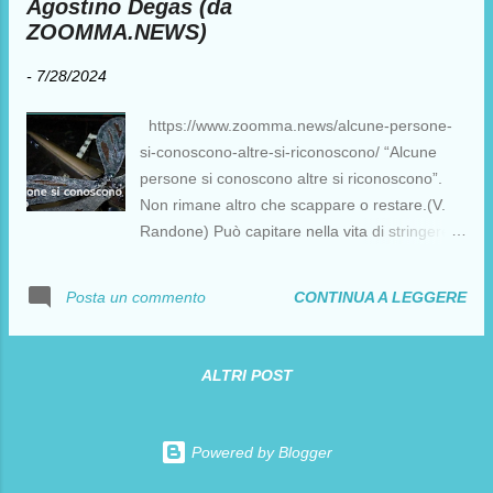
Agostino Degas (da
ZOOMMA.NEWS)
-
7/28/2024
https://www.zoomma.news/alcune-persone-
si-conoscono-altre-si-riconoscono/ “Alcune
persone si conoscono altre si riconoscono”.
Non rimane altro che scappare o restare.(V.
Randone) Può capitare nella vita di stringere
forte la mano di una persona di scandire bene
il proprio nome per presentarsi e poi di
CONTINUA A LEGGERE
Posta un commento
pensare “Mi sembra di averlo già visto…anzi
mi pare di conoscerlo da sempre, strano
perché è la prima volta che lo vedo”. Si
ALTRI POST
intravede negli occhi dell’altro un frammento di
sé di un altro vissuto di un’altra dimensione e
questo scambio di sguardi porta a ritrovare
Powered by Blogger
una memoria di sé atavica e autentica. Jung lo