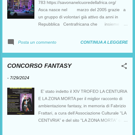
l’Indipendenza dall’indipendenza per una
783 https://savonanelcuoredellafrica.org/
nuova dipendenza, quella della ‘sovranità
Asca nasce nel marzo del 2005 grazie a
nazionale’. Il Paese è infatti indipendente dal
un gruppo di volontari già attivo da anni in
giogo coloniale francese dal 1960, l’anno delle
Repubblica Centrafricana che insieme
indipendenze per 14 Paesi dell’Africa
hanno realizzato progetti di grande impatto e
subsahariana francese. Si aggiunsero il Congo
valore nel territorio africano e italiano.
CONTINUA A LEGGERE
Posta un commento
Belga, la Somalia italiana e la Nigeria
Continua a leggere
britannica. L’Etiopia, la Liberia e la Guinea
https://savonanelcuoredellafrica.org/
avevano già gustato i...
CONCORSO FANTASY
-
7/29/2024
E’ stato indetto il XIV TROFEO LA CENTURIA
E LA ZONA MORTA per il miglior racconto di
ambientazione fantasy, in memoria di Fabrizio
Frattari, a cura dell’Associazione Culturale “LA
CENTVRIA” e del sito “LA ZONA MORTA” con
la collaborazione dell’Associazione “A
Campanassa” di Savona e della