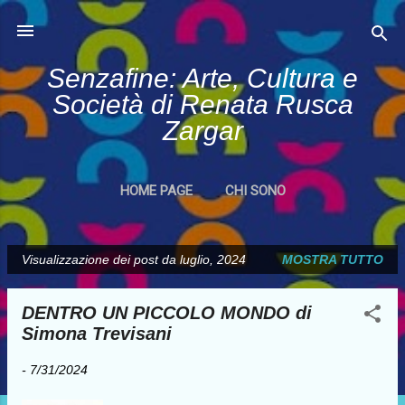
Passa ai contenuti principali
Senzafine: Arte, Cultura e
Società di Renata Rusca
Zargar
HOME PAGE
CHI SONO
Visualizzazione dei post da luglio, 2024
MOSTRA TUTTO
P
o
DENTRO UN PICCOLO MONDO di
s
Simona Trevisani
t
-
7/31/2024