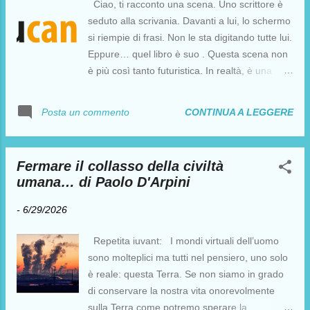
Ciao, ti racconto una scena. Uno scrittore è
seduto alla scrivania. Davanti a lui, lo schermo
si riempie di frasi. Non le sta digitando tutte lui.
Eppure… quel libro è suo . Questa scena non
è più così tanto futuristica. In realtà, è una
scena che potremmo tranquillamente
rapportare alla nostra "nuova" quotidianità e
CONTINUA A LEGGERE
Posta un commento
ha un nome che forse hai già sentito
nominare: Distant Writing . Prima di
continuare, in questi giorni ho pubblicato un
Fermare il collasso della civiltà
video che parla proprio di questo tema nel
umana… di Paolo D'Arpini
dettaglio. Te lo lascio qui: Non è l’AI il punto,
ma il ruolo dell’autore Negli ultimi mesi, ogni
-
6/29/2026
conversazione sulla scrittura sembra girare
attorno alla stessa domanda: “L’AI scriverà al
Repetita iuvant: I mondi virtuali dell’uomo
posto nostro?” Ma è una domanda sbagliata,
sono molteplici ma tutti nel pensiero, uno solo
o meglio: è una domanda incompleta. La vera
è reale: questa Terra. Se non siamo in grado
domanda è un’altra: Che cosa significa essere
di conservare la nostra vita onorevolmente
autore oggi? Il concetto di Distant Writing ,
sulla Terra come potremo sperare la