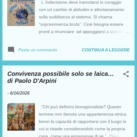
L ‘indecisione deve tramutarsi in coraggio
con un cambio di abitudini e allontanamento
sulla sudditanza al sistema. Si chiama
“sopravvivenza bruta”. Cioè bisogna essere
pronti a rinunciare ad appoggiarsi a questa
società consumista. All’inizio sarà una
ribellione di “cantina” ovvero basata solo sul
CONTINUA A LEGGERE
Posta un commento
non incremento della nostra adesione al
sistema… poi pian piano sarà necessario uno
scollamento definitivo e non so se questo
Convivenza possibile solo se laica…
potrà avvenire a livello globale, ed in
di Paolo D'Arpini
condizioni pacifiche, ma sicuramente deve
avvenire a livello personale. Intanto si può
-
6/16/2026
partire da piccole cose, interrompendo gli
acquisti di qualsiasi bene innecessario,
“Chi può definirsi bioregionalista? Questo
oggetti, macchine, vizi, etc. e limitarsi agli
termine non denota una appartenenza etnica
alimenti e generi di sopravvivenza. Nel
bensì la capacità di rapportarsi con il luogo in
frattempo tentando di incrementare
cui si risiede considerandolo come la propria
l’indipendenza alimentare attraverso piccoli
casa, come una espansione di sé.” (Saul