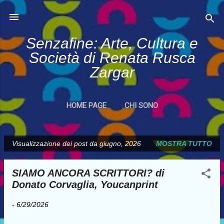
Passa ai contenuti principali
Senzafine: Arte, Cultura e
Società di Renata Rusca
Zargar
HOME PAGE
CHI SONO
Visualizzazione dei post da giugno, 2026
MOSTRA TUTTO
P
o
SIAMO ANCORA SCRITTORI? di
s
Donato Corvaglia, Youcanprint
t
-
6/29/2026