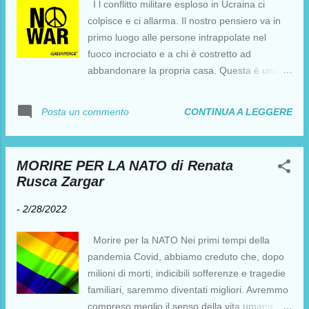
I l conflitto militare esploso in Ucraina ci
colpisce e ci allarma. Il nostro pensiero va in
primo luogo alle persone intrappolate nel
fuoco incrociato e a chi è costretto ad
abbandonare la propria casa. Questa è una
tragedia per tutti e tutte, in Ucraina e in
Russia. Siamo un’organizzazione
CONTINUA A LEGGERE
Posta un commento
ambientalista indipendente e siamo sempre e
solo dalla parte della Pace. Per questo
chiediamo a tutte le parti in causa di
MORIRE PER LA NATO di Renata
abbandonare il conflitto armato e utilizzare gli
Rusca Zargar
strumenti della diplomazia per risolvere i
dissidi. Niente può giustificare altre perdite di
-
2/28/2022
vite umane, da ambo le parti. Dopo due anni
di pandemia, con un’emergenza ambientale e
Morire per la NATO Nei primi tempi della
climatica sempre più pressante, con un
pandemia Covid, abbiamo creduto che, dopo
collasso della biodiversità sempre più
milioni di morti, indicibili sofferenze e tragedie
tangibile, una guerra è l’ultima cosa che ci
familiari, saremmo diventati migliori. Avremmo
serve. Per questo già a Settembre 2021
compreso meglio il senso della vita umana. Il