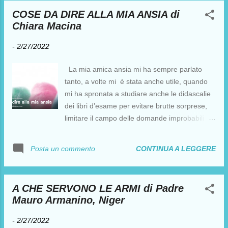
regioni italiane, con pensieri, poesie, racconti,
COSE DA DIRE ALLA MIA ANSIA di
libri, disegni, pitture, sculture, fotografie.
Chiara Macina
Questa bella affluenza verrà raccolta anche in
5 ebook di prossima pubblicazione nei
-
2/27/2022
principali digital stores. Ecco a voi
l’appuntamento bisettimanale culturale di
La mia amica ansia mi ha sempre parlato
Simona Bellone, artista che ha curato la lettura
tanto, a volte mi è stata anche utile, quando
e la grafica di questi elaborati digitali, che
mi ha spronata a studiare anche le didascalie
fanno da originale cornice a queste pillole
dei libri d’esame per evitare brutte sorprese,
storiche artistiche e sociali, preziose per le
limitare il campo delle domande improbabili
future generazioni. IN QUESTO POST: 91
che avrei potuto ricevere, molto più di
Gianni Busato Casale sul Sile - Città al tempo
frequente mi ha appesantito spalle e cuore,
CONTINUA A LEGGERE
Posta un commento
del Coronavirus - caARTEiv 2020 - You...
come fosse un peso, una zavorra, un’entità
fastidiosa e molesta che mi ha impedito di
volare, prendere decisioni di petto e
A CHE SERVONO LE ARMI di Padre
coraggiose. Identifico l’ansia con il rimuginare
Mauro Armanino, Niger
sulle cose, come lo sviscerare qualsiasi piega
e sfumatura gli eventi possano prendere prima
-
2/27/2022