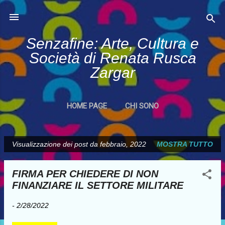
Passa ai contenuti principali
Senzafine: Arte, Cultura e
Società di Renata Rusca
Zargar
HOME PAGE
CHI SONO
Visualizzazione dei post da febbraio, 2022
MOSTRA TUTTO
P
o
FIRMA PER CHIEDERE DI NON
s
FINANZIARE IL SETTORE MILITARE
t
-
2/28/2022