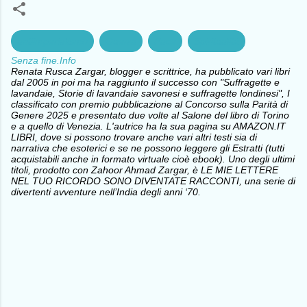
antiimperialismo
Guerra
Pace
Spiritualità
Senza fine.Info
Renata Rusca Zargar, blogger e scrittrice, ha pubblicato vari libri
dal 2005 in poi ma ha raggiunto il successo con "Suffragette e
lavandaie, Storie di lavandaie savonesi e suffragette londinesi", I
classificato con premio pubblicazione al Concorso sulla Parità di
Genere 2025 e presentato due volte al Salone del libro di Torino
e a quello di Venezia. L'autrice ha la sua pagina su AMAZON.IT
LIBRI, dove si possono trovare anche vari altri testi sia di
narrativa che esoterici e se ne possono leggere gli Estratti (tutti
acquistabili anche in formato virtuale cioè ebook). Uno degli ultimi
titoli, prodotto con Zahoor Ahmad Zargar, è LE MIE LETTERE
NEL TUO RICORDO SONO DIVENTATE RACCONTI, una serie di
divertenti avventure nell’India degli anni ‘70.
C
o
m
m
e