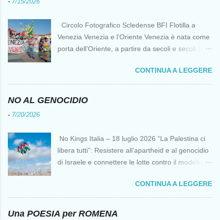
-
7/15/2026
Circolo Fotografico Scledense BFI Flotilla a
Venezia Venezia e l’Oriente Venezia è nata come
porta dell’Oriente, a partire da secoli e secoli fa ai
tempi delle Crociate dove le capacità nautiche e
CONTINUA A LEGGERE
di cantierizzazione veneziane divennero preziose
per tutti i crociati diretti a Gerusalemme. Proprio
le crociate fornirono ai veneziani l’occasione per
NO AL GENOCIDIO
ottenere vantaggi strategici fondamentali e alla
-
7/20/2026
lunga portarono alla conquista di Costantinopoli,
erano i tempi della quarta crociata nei primi anni
No Kings Italia – 18 luglio 2026 “La Palestina ci
del Duecento. Dal XIII al XV secolo Venezia
libera tutti”: Resistere all’apartheid e al genocidio
continuò ad avere un ruolo fondamentale nei
di Israele e connettere le lotte contro il modello
rapporti tra l’Europa e l’Oriente, ruolo che si
del “diritto del più forte” Omar Barghouti*
incrinò con la scoperta delle Indie Occidentali da
CONTINUA A LEGGERE
Bandiere palestinesi presso il Mausoleo di Yasser
parte, ironia della sorte, di un genovese originario
Arafat alla Muqata'a La “totale impunità ” di
di quella Repubblica Marinara che fu una delle
Israele ha dato inizio a un’“era del diritto del più
Una POESIA per ROMENA
nemiche più battagliere di Venezia. FLOTILLA Un