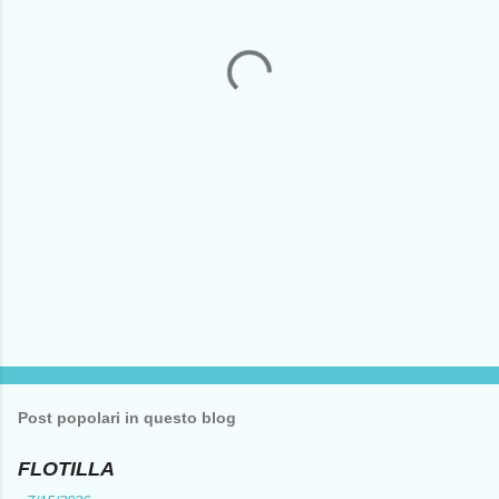
n
t
i
Post popolari in questo blog
FLOTILLA