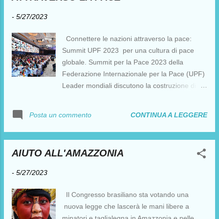
-
5/27/2023
Connettere le nazioni attraverso la pace:
Summit UPF 2023 per una cultura di pace
globale. Summit per la Pace 2023 della
Federazione Internazionale per la Pace (UPF)
Leader mondiali discutono la costruzione di
una cultura globale di pace "I paesi
interconnessi evitano la guerra" Connettere le
CONTINUA A LEGGERE
Posta un commento
nazioni attraverso la pace: Summit UPF 2023
per una cultura dipace globale. Summit per la
Pace 2023 della Federazione per la Pace
AIUTO ALL'AMAZZONIA
Universale (UPF) Leader mondiali discutono la
costruzione di una cultura globale di pace" I
-
5/27/2023
paesi interconnessi evitano la guerra"
di
Il Congresso brasiliano sta votando una
Redazione ...
nuova legge che lascerà le mani libere a
minatori e taglialegna in Amazzonia e nelle