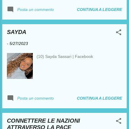
ragioni ed agli eventi del sogno ma di
guerra! Siamo e saremo ovunque a fianco
CONTINUA A LEGGERE
Posta un commento
concentrarsi su colui che sogna, sull'io, sulla
delle popolazioni vittime delle guerra
coscienza.....
Sosteniamo chi si oppone alla guerra in
Russia e in Ucraina! Apriamo le frontiere ad
SAYDA
obiettori e disertori Contro la guerra a profughi
e migranti in mare e in montagna.
-
5/27/2023
Distruggiamo le frontiere! No all’industria
bellica. No all’invio di armi!. No alle missioni
(10) Sayda Sassari | Facebook
militari all’estero. Contestiamo le cerimonie
militariste del 2 giugno, la retorica patriottica,
la guerra e chi la a(r)ma. Ogni 2 giugno la
Repubblica celebra sé stessa con esibizioni
militari, parate e commemorazioni. Con gli
anni questa ‘festa’ ha assunto una sempre più
CONTINUA A LEGGERE
Posta un commento
marcata connotazione nazionalista e
militarista”. 2 giugno. Giornata dei disertori. –
RETE...
CONNETTERE LE NAZIONI
ATTRAVERSO LA PACE