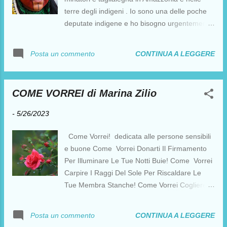
terre degli indigeni . Io sono una delle poche
deputate indigene e ho bisogno urgentemente
di tutto l’aiuto possibile per fermare questo
assalto. Il prossimo voto chiave è tra pochi
CONTINUA A LEGGERE
Posta un commento
giorni! Aiutami a scatenare una protesta
globale che il nostro Presidente non possa
ignorare. Firma ora e porterò le firme raccolte
COME VORREI di Marina Zilio
al Congresso e al Presidente Lula in persona.
FIRMA ORA Cari avaaziani, Sono una delle
-
5/26/2023
poche deputate indigene del Congresso in
Brasile, e vi mando questa richiesta anche se
Come Vorrei! dedicata alle persone sensibili
potrebbe provocare gravi conseguenze
e buone Come Vorrei Donarti Il Firmamento
politiche per me. Ma stanno attaccando le
Per Illuminare Le Tue Notti Buie! Come Vorrei
nostre foreste... quindi devo correre il rischio.
Carpire I Raggi Del Sole Per Riscaldare Le
Questa settimana, il Congresso brasiliano ha
Tue Membra Stanche! Come Vorrei Cogliere
iniziato l'iter di voto di una nuova legge che
Fiori Di Campo Per Ornare I Tuoi Pensieri!
darà di nuovo accesso a minatori e taglialegna
Come Vorrei Stringere Le Mie Mani Alle Tue
CONTINUA A LEGGERE
Posta un commento
alle nostre foreste e terre sacre , ed eliminerà
Per Un Sodalizio Di Pace E Fraternità! Come