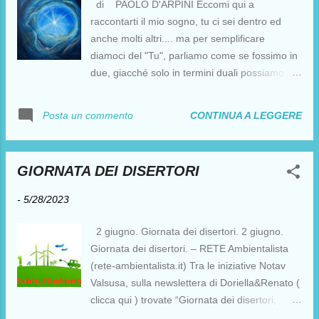
di PAOLO D'ARPINI Eccomi qui a
raccontarti il mio sogno, tu ci sei dentro ed
anche molti altri.... ma per semplificare
diamoci del "Tu", parliamo come se fossimo in
due, giacché solo in termini duali possiamo
parlare. Spiegare è come giustificare, tu sei lì
che sogni e mi dici di avermi incontrato nel tuo
CONTINUA A LEGGERE
Posta un commento
sogno poi ti svegli e mi chiedi "sai che ci siamo
incontrati in sogno ed abbiamo fatto questo e
quello, che ne dici?" Rispondo iniziando dal
GIORNATA DEI DISERTORI
discorso del karma (l'agire), non esiste karma,
è tutto nel sogno, finché continuiamo a
-
5/28/2023
sognare facciamo varie interpretazioni del
nostro sogno e cerchiamo di dargli un senso,
2 giugno. Giornata dei disertori. 2 giugno.
lo chiamiamo causa-effetto oppure libera
Giornata dei disertori. – RETE Ambientalista
scelta o quello che ti pare, ma a che serve
(rete-ambientalista.it) Tra le iniziative Notav
descrivere la verità del sogno? Per uscirne
Valsusa, sulla newslettera di Doriella&Renato (
fuori, per un risveglio spirituale laico dal
clicca qui ) trovate “Giornata dei disertori,
dualismo, si "consiglia" di non attaccarsi alle
manifesta zione antimilitarista: “Disertiamo la