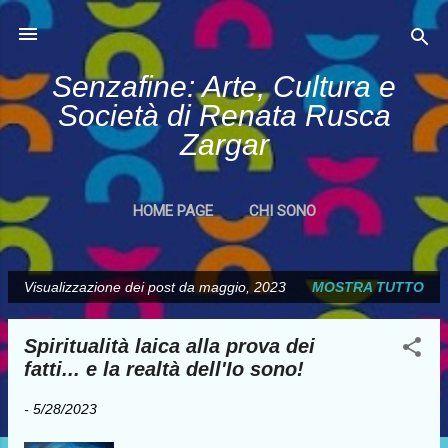
Passa ai contenuti principali
Senzafine: Arte, Cultura e
Società di Renata Rusca
Zargar
HOME PAGE
CHI SONO
Visualizzazione dei post da maggio, 2023
MOSTRA TUTTO
P
o
Spiritualità laica alla prova dei
s
fatti... e la realtà dell'Io sono!
t
-
5/28/2023