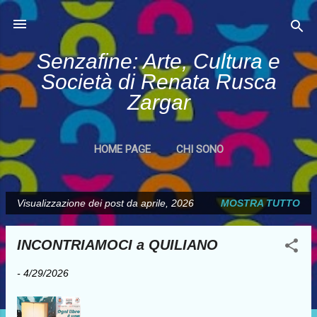
Passa ai contenuti principali
Senzafine: Arte, Cultura e
Società di Renata Rusca
Zargar
HOME PAGE
CHI SONO
Visualizzazione dei post da aprile, 2026
MOSTRA TUTTO
P
o
INCONTRIAMOCI a QUILIANO
s
t
-
4/29/2026