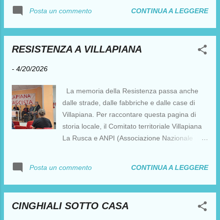
ALLA PROSSIMA!!!!!!!!!!!!
CONTINUA A LEGGERE
Posta un commento
RESISTENZA A VILLAPIANA
-
4/20/2026
La memoria della Resistenza passa anche
dalle strade, dalle fabbriche e dalle case di
Villapiana. Per raccontare questa pagina di
storia locale, il Comitato territoriale Villapiana
La Rusca e ANPI (Associazione Nazionale
Partigiani d’Italia) ha invitato cittadini e abitanti
del quartiere all’incontro “I Partigiani a
CONTINUA A LEGGERE
Posta un commento
Villapiana”, in programma alla SMS Generale
(via San Lorenzo 25r).
https://www.facebook.com/smsgenerale1890/?
CINGHIALI SOTTO CASA
locale=it_IT Giorgio Pollogno dell’Anpi ha