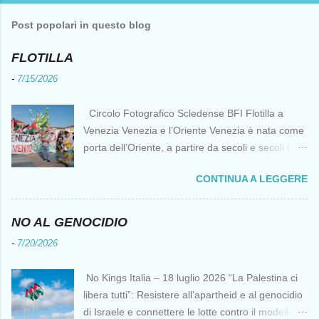
Post popolari in questo blog
FLOTILLA
-
7/15/2026
Circolo Fotografico Scledense BFI Flotilla a
Venezia Venezia e l’Oriente Venezia è nata come
porta dell’Oriente, a partire da secoli e secoli fa ai
tempi delle Crociate dove le capacità nautiche e
CONTINUA A LEGGERE
di cantierizzazione veneziane divennero preziose
per tutti i crociati diretti a Gerusalemme. Proprio
le crociate fornirono ai veneziani l’occasione per
NO AL GENOCIDIO
ottenere vantaggi strategici fondamentali e alla
-
7/20/2026
lunga portarono alla conquista di Costantinopoli,
erano i tempi della quarta crociata nei primi anni
No Kings Italia – 18 luglio 2026 “La Palestina ci
del Duecento. Dal XIII al XV secolo Venezia
libera tutti”: Resistere all’apartheid e al genocidio
continuò ad avere un ruolo fondamentale nei
di Israele e connettere le lotte contro il modello
rapporti tra l’Europa e l’Oriente, ruolo che si