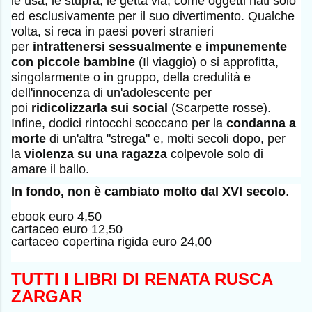
le usa, le stupra, le getta via, come oggetti nati solo
ed esclusivamente per il suo divertimento. Qualche
volta, si reca in paesi poveri stranieri
per
intrattenersi sessualmente e impunemente
con piccole bambine
(Il viaggio) o si approfitta,
singolarmente o in gruppo, della credulità e
dell'innocenza di un'adolescente per
poi
ridicolizzarla sui social
(Scarpette rosse).
Infine, dodici rintocchi scoccano per la
condanna a
morte
di un'altra "strega" e, molti secoli dopo, per
la
violenza su una ragazza
colpevole solo di
amare il ballo.
In fondo, non è cambiato molto dal XVI secolo
.
ebook euro 4,50
cartaceo euro 12,50
cartaceo copertina rigida euro 24,00
TUTTI I LIBRI DI RENATA RUSCA
ZARGAR