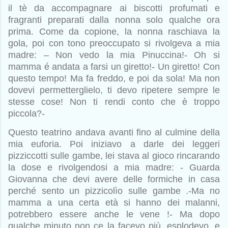
il tè da accompagnare ai biscotti profumati e
fragranti preparati dalla nonna solo qualche ora
prima. Come da copione, la nonna raschiava la
gola, poi con tono preoccupato si rivolgeva a mia
madre: – Non vedo la mia Pinuccina!-
Oh si
mamma é andata a farsi un giretto!- Un giretto! Con
questo tempo! Ma fa freddo, e poi da sola! Ma non
dovevi permetterglielo, ti devo ripetere sempre le
stesse cose! Non ti rendi conto che è troppo
piccola?-
Questo teatrino andava avanti fino al culmine della
mia euforia. Poi iniziavo a darle dei leggeri
pizziccotti sulle gambe, lei stava al gioco rincarando
la dose e rivolgendosi a mia madre: - Guarda
Giovanna che devi avere delle formiche in casa
perché sento un pizzicolìo sulle gambe .-Ma no
mamma a una certa età si hanno dei malanni,
potrebbero essere anche le vene !- Ma dopo
qualche minuto non ce la facevo più, esplodevo, e