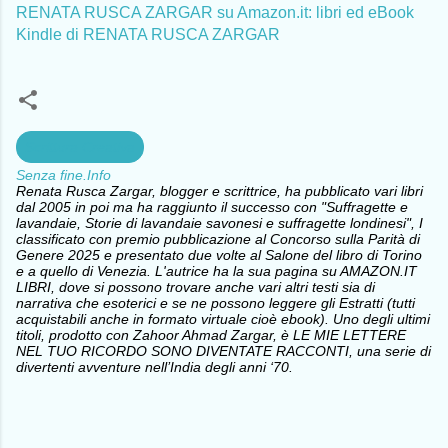
RENATA RUSCA ZARGAR su Amazon.it: libri ed eBook
Kindle di RENATA RUSCA ZARGAR
Scrittura Creativa
Senza fine.Info
Renata Rusca Zargar, blogger e scrittrice, ha pubblicato vari libri
dal 2005 in poi ma ha raggiunto il successo con "Suffragette e
lavandaie, Storie di lavandaie savonesi e suffragette londinesi", I
classificato con premio pubblicazione al Concorso sulla Parità di
Genere 2025 e presentato due volte al Salone del libro di Torino
e a quello di Venezia. L'autrice ha la sua pagina su AMAZON.IT
LIBRI, dove si possono trovare anche vari altri testi sia di
narrativa che esoterici e se ne possono leggere gli Estratti (tutti
acquistabili anche in formato virtuale cioè ebook). Uno degli ultimi
titoli, prodotto con Zahoor Ahmad Zargar, è LE MIE LETTERE
NEL TUO RICORDO SONO DIVENTATE RACCONTI, una serie di
divertenti avventure nell’India degli anni ‘70.
C
o