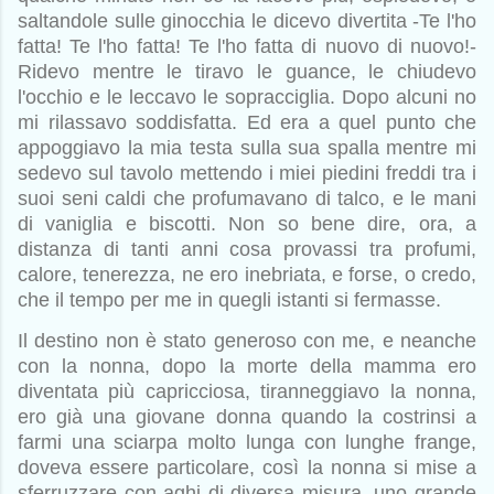
saltandole sulle ginocchia le dicevo divertita -Te l'ho
fatta! Te l'ho fatta! Te l'ho fatta di nuovo di nuovo!-
Ridevo mentre le tiravo le guance, le chiudevo
l'occhio e le leccavo le sopracciglia. Dopo alcuni no
mi rilassavo soddisfatta. Ed era a quel punto che
appoggiavo la mia testa sulla sua spalla mentre mi
sedevo sul tavolo mettendo i miei piedini freddi tra i
suoi seni caldi che profumavano di talco, e le mani
di vaniglia e biscotti. Non so bene dire, ora, a
distanza di tanti anni cosa provassi tra profumi,
calore, tenerezza, ne ero inebriata, e forse, o credo,
che il tempo per me in quegli istanti si fermasse.
Il destino non è stato generoso con me, e neanche
con la nonna, dopo la morte della mamma ero
diventata più capricciosa, tiranneggiavo la nonna,
ero già una giovane donna quando la costrinsi a
farmi una sciarpa molto lunga con lunghe frange,
doveva essere particolare, così la nonna si mise a
sferruzzare con aghi di diversa misura, uno grande