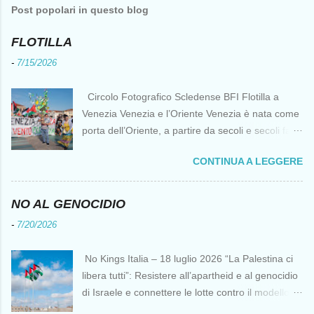
Post popolari in questo blog
FLOTILLA
-
7/15/2026
Circolo Fotografico Scledense BFI Flotilla a
Venezia Venezia e l’Oriente Venezia è nata come
porta dell’Oriente, a partire da secoli e secoli fa ai
tempi delle Crociate dove le capacità nautiche e
CONTINUA A LEGGERE
di cantierizzazione veneziane divennero preziose
per tutti i crociati diretti a Gerusalemme. Proprio
le crociate fornirono ai veneziani l’occasione per
NO AL GENOCIDIO
ottenere vantaggi strategici fondamentali e alla
-
7/20/2026
lunga portarono alla conquista di Costantinopoli,
erano i tempi della quarta crociata nei primi anni
No Kings Italia – 18 luglio 2026 “La Palestina ci
del Duecento. Dal XIII al XV secolo Venezia
libera tutti”: Resistere all’apartheid e al genocidio
continuò ad avere un ruolo fondamentale nei
di Israele e connettere le lotte contro il modello
rapporti tra l’Europa e l’Oriente, ruolo che si
del “diritto del più forte” Omar Barghouti*