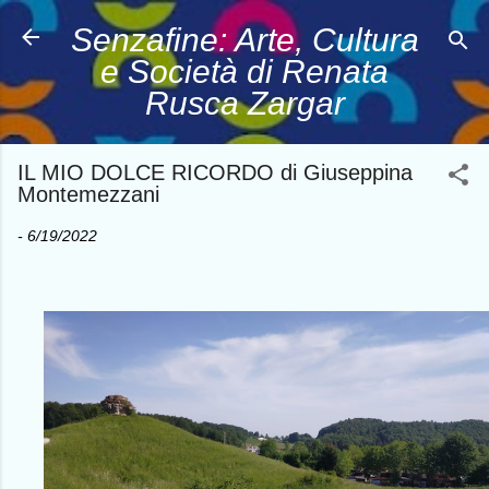
Passa ai contenuti principali
Senzafine: Arte, Cultura
e Società di Renata
Rusca Zargar
IL MIO DOLCE RICORDO di Giuseppina
Montemezzani
-
6/19/2022