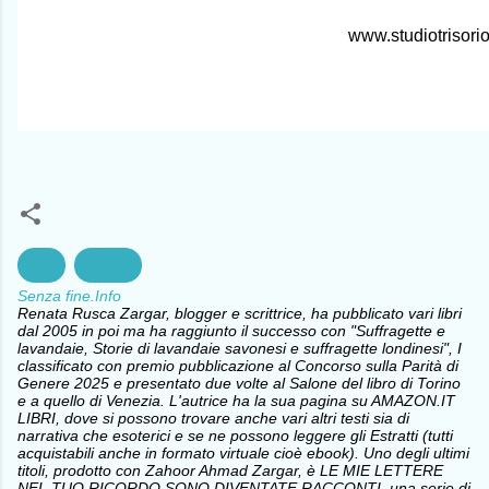
www.studiotrisori
Arte
Mostre
Senza fine.Info
Renata Rusca Zargar, blogger e scrittrice, ha pubblicato vari libri
dal 2005 in poi ma ha raggiunto il successo con "Suffragette e
lavandaie, Storie di lavandaie savonesi e suffragette londinesi", I
classificato con premio pubblicazione al Concorso sulla Parità di
Genere 2025 e presentato due volte al Salone del libro di Torino
e a quello di Venezia. L'autrice ha la sua pagina su AMAZON.IT
LIBRI, dove si possono trovare anche vari altri testi sia di
narrativa che esoterici e se ne possono leggere gli Estratti (tutti
acquistabili anche in formato virtuale cioè ebook). Uno degli ultimi
titoli, prodotto con Zahoor Ahmad Zargar, è LE MIE LETTERE
NEL TUO RICORDO SONO DIVENTATE RACCONTI, una serie di