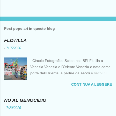
Post popolari in questo blog
FLOTILLA
-
7/15/2026
Circolo Fotografico Scledense BFI Flotilla a
Venezia Venezia e l’Oriente Venezia è nata come
porta dell’Oriente, a partire da secoli e secoli fa ai
tempi delle Crociate dove le capacità nautiche e
CONTINUA A LEGGERE
di cantierizzazione veneziane divennero preziose
per tutti i crociati diretti a Gerusalemme. Proprio
le crociate fornirono ai veneziani l’occasione per
NO AL GENOCIDIO
ottenere vantaggi strategici fondamentali e alla
-
7/20/2026
lunga portarono alla conquista di Costantinopoli,