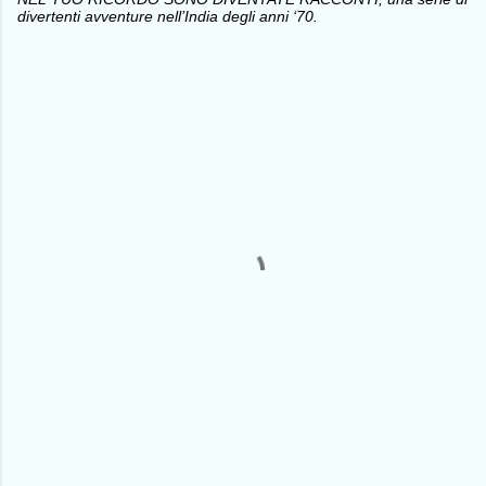
divertenti avventure nell’India degli anni ‘70.
C
o
m
m
e
n
t
i