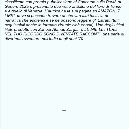
classificato con premio pubblicazione al Concorso sulla Parità di
Genere 2025 e presentato due volte al Salone del libro di Torino
e a quello di Venezia. L'autrice ha la sua pagina su AMAZON.IT
LIBRI, dove si possono trovare anche vari altri testi sia di
narrativa che esoterici e se ne possono leggere gli Estratti (tutti
acquistabili anche in formato virtuale cioè ebook). Uno degli ultimi
titoli, prodotto con Zahoor Ahmad Zargar, è LE MIE LETTERE
NEL TUO RICORDO SONO DIVENTATE RACCONTI, una serie di
divertenti avventure nell’India degli anni ‘70.
C
o
m
m
e
n
t
i