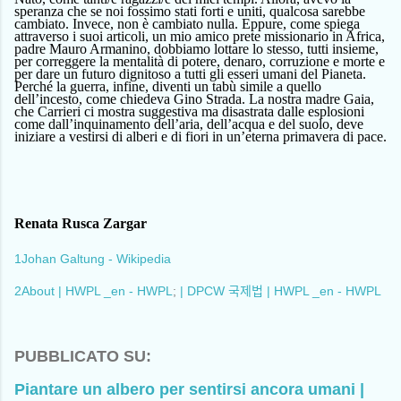
speranza che se noi fossimo stati forti e uniti, qualcosa sarebbe
cambiato. Invece, non è cambiato nulla. Eppure, come spiega
attraverso i suoi articoli, un mio amico prete missionario in Africa,
padre Mauro Armanino, dobbiamo lottare lo stesso, tutti insieme,
per correggere la mentalità di potere, denaro, corruzione e morte e
per dare un futuro dignitoso a tutti gli esseri umani del Pianeta.
Perché la guerra, infine, diventi un tabù simile a quello
dell’incesto, come chiedeva Gino Strada. La nostra madre Gaia,
che Carrieri ci mostra suggestiva ma disastrata dalle esplosioni
come dall’inquinamento dell’aria, dell’acqua e del suolo, deve
iniziare a vestirsi di alberi e di fiori in un’eterna primavera di pace.
Renata Rusca Zargar
1
Johan Galtung - Wikipedia
2
About | HWPL _en - HWPL
;
| DPCW
| HWPL _en - HWPL
국제법
PUBBLICATO SU:
Piantare un albero per sentirsi ancora umani |