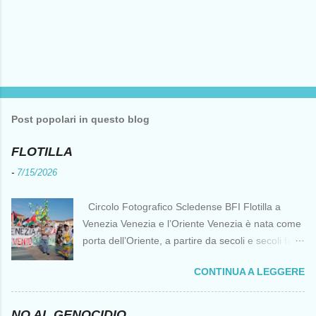
Post popolari in questo blog
FLOTILLA
-
7/15/2026
Circolo Fotografico Scledense BFI Flotilla a
Venezia Venezia e l’Oriente Venezia è nata come
porta dell’Oriente, a partire da secoli e secoli fa ai
tempi delle Crociate dove le capacità nautiche e
CONTINUA A LEGGERE
di cantierizzazione veneziane divennero preziose
per tutti i crociati diretti a Gerusalemme. Proprio
le crociate fornirono ai veneziani l’occasione per
NO AL GENOCIDIO