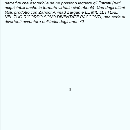
narrativa che esoterici e se ne possono leggere gli Estratti (tutti
acquistabili anche in formato virtuale cioè ebook). Uno degli ultimi
titoli, prodotto con Zahoor Ahmad Zargar, è LE MIE LETTERE
NEL TUO RICORDO SONO DIVENTATE RACCONTI, una serie di
divertenti avventure nell’India degli anni ‘70.
C
o
m
m
e
n
t
i