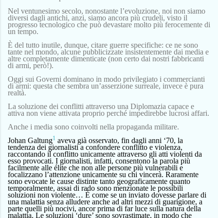
Nel ventunesimo secolo, nonostante l’evoluzione, noi non siamo
diversi dagli antichi, anzi, siamo ancora più crudeli, visto il
progresso tecnologico che può devastare molto più ferocemente di
un tempo.
È del tutto inutile, dunque, citare guerre specifiche: ce ne sono
tante nel mondo, alcune pubblicizzate insistentemente dai media e
altre completamente dimenticate (non certo dai nostri fabbricanti
di armi, però!).
Oggi sui Governi dominano in modo privilegiato i commercianti
di armi: questa che sembra un’asserzione surreale, invece è pura
realtà.
La soluzione dei conflitti attraverso una Diplomazia capace e
attiva non viene attivata proprio perché impedirebbe lucrosi affari.
Anche i media sono coinvolti nella propaganda militare.
1
Johan Galtung
aveva già osservato, fin dagli anni ‘70,
la
tendenza dei giornalisti a confondere conflitto e violenza,
raccontando il conflitto unicamente attraverso gli atti violenti da
esso provocati.
I giornalisti
,
infatti,
consent
ono
la parola più
facilmente alle élite che non alle persone più vulnerabili e
focalizza
no
l’attenzione unicamente su chi vincerà. Raramente
sono evocate
le cause distinte tanto geograficamente quanto
temporalmente,
assai
di rado
sono menzionate
le possibili
soluzioni non violente…
È
come se un
inviato
dovesse parlare di
una malattia senza alludere anche ad altri mezzi di guarigione, a
parte quelli più nocivi, ancor prima di far luce sulla natura della
malattia. Le soluzioni ‘dure’ sono sovrastimate, in modo che