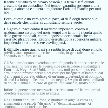
Il seme dell’albero dal vivaio passerà alla terra e sarà quindi
cresciuto da un contadino. Nel tempo, garantirà sostegno a una
famiglia africana e aiuterà a migliorare l’aria del Pianeta per tutti
noi.
Ecco, questo è un vero gesto di pace, al di là degli stereotipi e
delle parole che, infine, si dimostrano sempre vuote.
Un gesto di pace contro il razzismo imperante, contro il
nazionalismo assurdo dei nostri tempi che tanto mi ricorda quello
delle guerre mondiali, contro l’egoismo occidentale che ha
asservito gli altri paesi, proprio esercitando la superiorità militare,
impedendo loro di crescere e svilupparsi.
È difficile capire quanto mi sia sentita felice di que
l
dono
e molto
privilegiata, soprattutto perché il mondo, in generale, non sta
andando in questo senso.
Gli Stati producono e vendono armi fingendo di non sapere che le
armi saranno usate per le guerre, cioè per uccidere e distruggere
l’umanità. Negli Stati Uniti, addirittura, tutti possono possedere
armi e sono previsti persino dei corsi per insegnare ai bambini dai
3 ai 5 anni il corretto utilizzo di un’arma divertendosi al poligono
di tiro! La lobby delle armi fattura negli USA più di trenta miliardi
di dollari l’anno e, in caso di guerre, ovviamente, molto di più!
Infine, le guerre sono necessarie per “consumare” le armi ormai
obsolete e acquisirne di più avanzate.
Negli ultimi anni, in Europa, è ritornata in auge la corsa agli
armamenti e le parole “disarmo” e “demilitarizzazione” ci
sembrano ormai preistoriche.