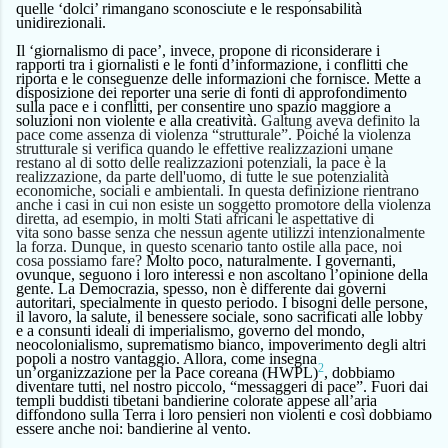
quelle ‘dolci’ rimangano sconosciute e le responsabilità
unidirezionali.
Il ‘giornalismo di pace’, invece, propone di riconsiderare i
rapporti tra i giornalisti e le fonti d’informazione, i conflitti che
riporta e le conseguenze delle informazioni che fornisce. Mette a
disposizione dei reporter una serie di fonti di approfondimento
sulla pace e i conflitti, per consentire uno spazio maggiore a
soluzioni non violente e alla creatività.
Galtung
aveva
defin
ito
la
pace come assenza di violenza “strutturale”. Poiché la violenza
strutturale si verifica quando le effettive realizzazioni umane
restano al di sotto delle realizzazioni potenziali, la pace è la
realizzazione, da parte dell'uomo, di tutte le sue potenzialità
economiche, sociali e ambientali. In questa definizione rientrano
anche i casi in cui non esiste un soggetto promotore della violenza
diretta, ad esempio, in molti Stati africani le
aspettative di
vita
sono basse senza che nessun agente utilizzi intenzionalmente
la forza.
Dunque,
in questo scenario tanto ostile alla pace,
noi
cosa possiamo fare?
Molto poco, naturalmente. I governanti,
ovunque, seguono i loro interessi e non ascoltano l’opinione della
gente. La Democrazia, spesso, non è differente dai governi
autoritari, specialmente in questo periodo. I bisogni delle persone,
il lavoro, la salute, il benessere sociale, sono sacrificati alle lobby
e a consunti ideali di imperialismo, governo del mondo,
neocolonialismo, suprematismo bianco, impoverimento degli altri
popoli a nostro vantaggio. Allora, come insegna
2
un’organizzazione per la Pace coreana (HWPL)
, dobbiamo
diventare tutti, nel nostro piccolo, “messaggeri di pace”. Fuori dai
templi buddisti tibetani bandierine colorate appese all’aria
diffondono sulla Terra i loro pensieri non violenti e così dobbiamo
essere anche noi: bandierine al vento.