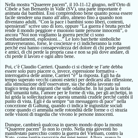
Nella mostra “Quaerere pacem”, il 10-11-12 giugno, nell’Orto di
Cibele a San Bernardo in Valle (SV), una parte importante è
animata dai bambini. Essi comprendono bene quanto possa essere
facile stendere una mano all’altro, almeno fino a quando non
diventano adulti. “Con la pace i bambini sono liberi, contenti,
spensierati” scrive uno di loro, oppure “La guerra è brutta perché
rende il mondo peggiore e muoiono tante persone innocenti”, o
ancora “Noi non vogliamo la guerra perché ci sono
bombardamenti, esplosioni…” Le loro barchette simboliche
attraverseranno, forse, le coscienze e ci indicheranno la rotta
perché essi hanno consapevolezza del dolore di chi perde parenti
e amici, di chi perde la propria casa e non sa più dove andare, di
chi perde il lavoro e ogni altro bene.
Poi, c’è Claudio Carrieri. Quando ci si chiede se l’arte debba
essere solo puro piacere o, invece, espressione formativa -
interrogativa delle anime, Carrieri “è” la risposta. Egli ha da
tempo superato vecchi canoni estetici per dedicarsi alla riflessione,
alla stimolazione dell’osservatore, sia che abbia lavorato sul
tragico tema dei migranti che sulle odalische. In lui parla la storia
dell’umanità tutta, l’amore per le forme di vita, per gli archetipi, in
lui grida la sollecitazione a questa umanità crudele perché cambi il
punto di vista. Egli è da sempre “un messaggero di pace” nella
concezione di Galtung, quando ci indica le ingiustizie sociali
come quando ci ammalia nelle rotondità delle forme o ci strazia
nelle visioni di tragedia che vivono le persone innocenti.
Dunque, cambierà qualcosa in questo mondo dopo la mostra
“Quaerere pacem” Io non lo credo. Nella mia gioventù ho
manifestato parecchio contro la guerra del Vietnam, contro la
Nato, come tanti/e ragazzi/e dei miei tempi. Allora, avevo la