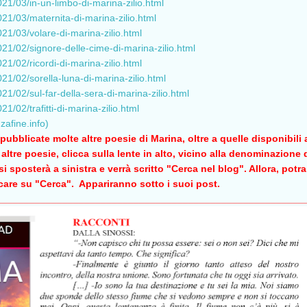
021/03/in-un-limbo-di-marina-zilio.html
021/03/maternita-di-marina-zilio.html
021/03/volare-di-marina-zilio.html
021/02/signore-delle-cime-di-marina-zilio.html
21/02/ricordi-di-marina-zilio.html
21/02/sorella-luna-di-marina-zilio.html
21/02/sul-far-della-sera-di-marina-zilio.html
1/02/trafitti-di-marina-zilio.html
zafine.info)
ubblicate molte altre poesie di Marina, oltre a quelle disponibili a
altre poesie, clicca sulla lente in alto, vicino alla denominazione 
i sposterà a sinistra e verrà scritto "Cerca nel blog". Allora, potra
ccare su "Cerca". Appariranno sotto i suoi post.
________________________________________________________