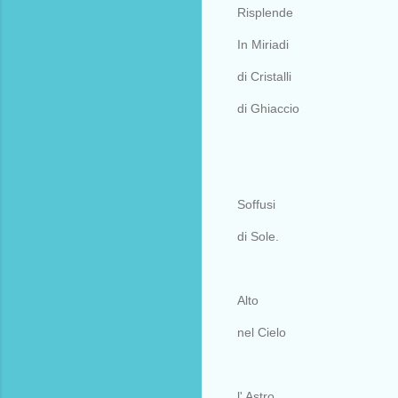
Risplende
In Miriadi
di Cristalli
di Ghiaccio
Soffusi
di Sole.
Alto
nel Cielo
l' Astro