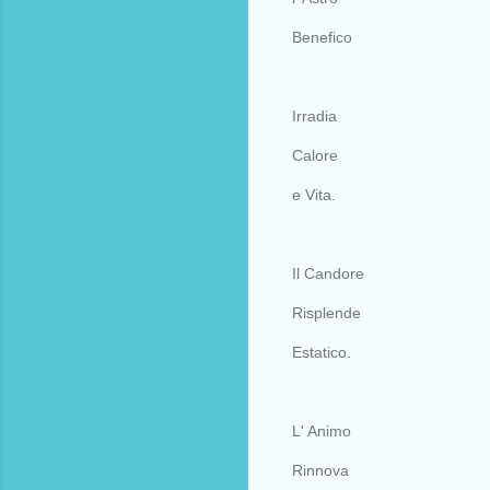
Benefico
Irradia
Calore
e Vita.
Il Candore
Risplende
Estatico.
L' Animo
Rinnova