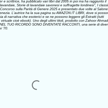
e scrittrice, ha pubblicato vari libri dal 2005 in poi ma ha raggiunto il
avandaie, Storie di lavandaie savonesi e suffragette londinesi", I classi
Concorso sulla Parità di Genere 2025 e presentato due volte al Salone
i Venezia. L'autrice ha la sua pagina su AMAZON.IT LIBRI, dove si posso
sia di narrativa che esoterici e se ne possono leggere gli Estratti (tutti
 virtuale cioè ebook). Uno degli ultimi titoli, prodotto con Zahoor Ahmad
 NEL TUO RICORDO SONO DIVENTATE RACCONTI, una serie di divert
i ‘70.