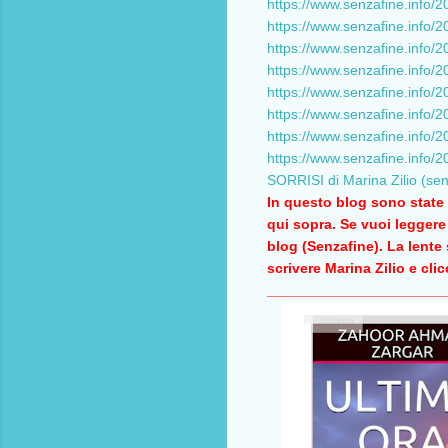
https://www.senzafine.info/2
https://www.senzafine.info/2
https://www.senzafine.info/2
https://www.senzafine.info/2
https://www.senzafine.info/20
https://www.senzafine.info/20
https://www.senzafine.info/20
https://www.senzafine.info/202
SORRISI di Marina Zilio (sen
In questo blog sono state p
qui sopra. Se vuoi leggere 
blog (Senzafine). La lente s
scrivere Marina Zilio e cli
______________________