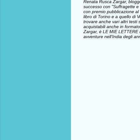
Renata Rusca Zargar, blogger 
successo con "Suffragette e l
con premio pubblicazione al 
libro di Torino e a quello d
trovare anche vari altri testi 
acquistabili anche in formato
Zargar, è LE MIE LETTERE
avventure nell’India degli ann
C
o
m
m
e
n
t
i