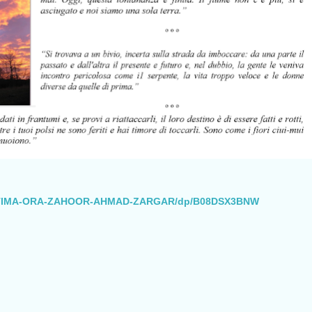
/ULTIMA-ORA-ZAHOOR-AHMAD-ZARGAR/dp/B08DSX3BNW