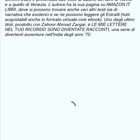
e a quello di Venezia. L'autrice ha la sua pagina su AMAZON.IT
LIBRI, dove si possono trovare anche vari altri testi sia di
narrativa che esoterici e se ne possono leggere gli Estratti (tutti
acquistabili anche in formato virtuale cioè ebook). Uno degli ultimi
titoli, prodotto con Zahoor Ahmad Zargar, è LE MIE LETTERE
NEL TUO RICORDO SONO DIVENTATE RACCONTI, una serie di
divertenti avventure nell’India degli anni ‘70.
C
o
m
m
e
n
t
i