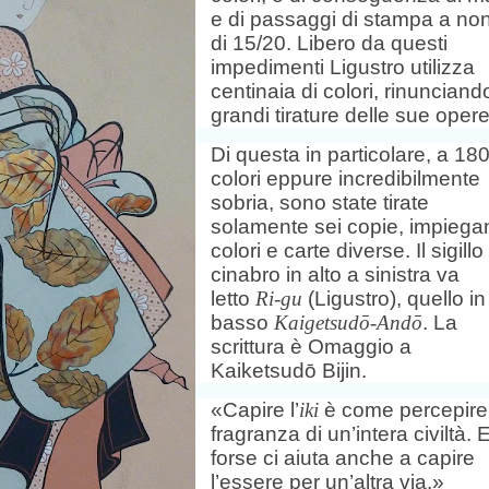
e di passaggi di stampa a non
di 15/20. Libero da questi
impedimenti Ligustro utilizza
centinaia di colori, rinunciand
grandi tirature delle sue opere
Di questa in particolare, a 18
colori eppure incredibilmente
sobria, sono state tirate
solamente sei copie, impieg
colori e carte diverse. Il sigillo
cinabro in alto a sinistra va
letto
Ri-gu
(Ligustro), quello in
basso
Kaigetsud
ō
-And
ō
. La
scrittura è Omaggio a
Kaiketsud
ō
Bijin.
«Capire l’
iki
è come percepire
fragranza di un’intera civiltà. 
forse ci aiuta anche a capire
l’essere per un’altra via.»