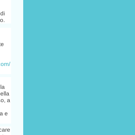
 di
o.
te
.com/
lla
ella
so, a
za e
care