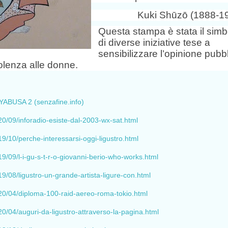
Kuki Shūz
ō
(1888-19
Questa stampa è stata il simb
di diverse iniziative tese a
sensibilizzare l’opinione pubb
olenza alle donne.
BUSA 2 (senzafine.info)
20/09/inforadio-esiste-dal-2003-wx-sat.html
19/10/perche-interessarsi-oggi-ligustro.html
19/09/l-i-gu-s-t-r-o-giovanni-berio-who-works.html
19/08/ligustro-un-grande-artista-ligure-con.html
020/04/diploma-100-raid-aereo-roma-tokio.html
20/04/auguri-da-ligustro-attraverso-la-pagina.html