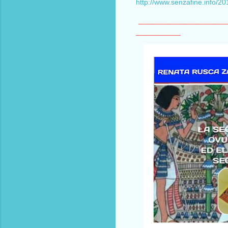
http://www.senzafine.info/20
________________
________