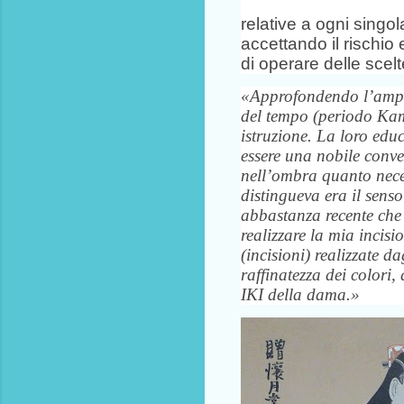
relative a ogni singol
accettando il rischio 
di operare delle scelt
«Approfondendo l’ampia
del tempo (periodo Kama
istruzione. La loro educ
essere una nobile conve
nell’ombra quanto necess
distingueva era il senso
abbastanza recente che s
realizzare la mia incisi
(incisioni) realizzate d
raffinatezza dei color
IKI della dama.»