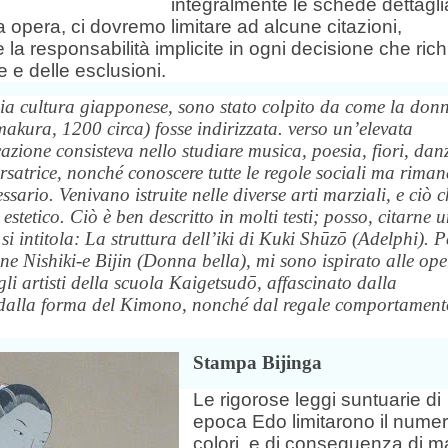
integralmente le schede dettagli
a opera, ci dovremo limitare ad alcune citazioni,
e la responsabilità implicite in ogni decisione che ric
e e delle esclusioni.
 cultura giapponese, sono stato colpito da come la don
kura, 1200 circa) fosse indirizzata. verso un’elevata
azione consisteva nello studiare musica, poesia, fiori, dan
rsatrice, nonché conoscere tutte le regole sociali ma riman
ario. Venivano istruite nelle diverse arti marziali, e ciò c
 estetico. Ciò è ben descritto in molti testi; posso, citarne 
i intitola: La struttura dell’iki di Kuki Shūz
ō
(Adelphi). P
one Nishiki-e Bijin (Donna bella), mi sono ispirato alle ope
agli artisti della scuola Kaigetsud
ō
, affascinato dalla
i, dalla forma del Kimono, nonché dal regale comportamen
Stampa Bijinga
Le rigorose leggi suntuarie di
epoca Edo limitarono il numer
colori, e di conseguenza di ma