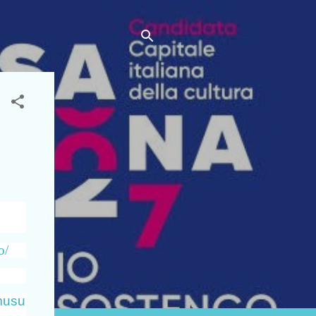
o/
musu