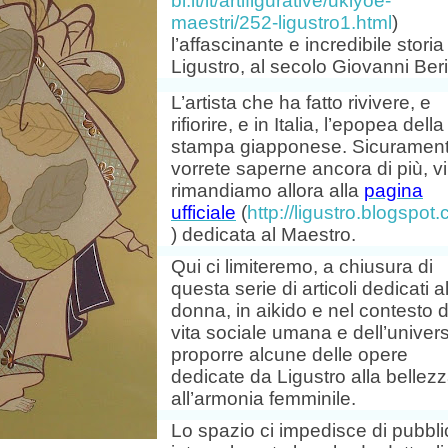
bi.it/it/artifigurative/ukiyoe-
maestri/252-ligustro1.html
)
l’affascinante e incredibile storia
Ligustro, al secolo Giovanni Beri
L’artista che ha fatto rivivere, e
rifiorire, e in Italia, l’epopea della
stampa giapponese. Sicuramen
vorrete saperne ancora di più, vi
rimandiamo allora alla
pagina
ufficiale
(
http://ligustro.blogspot
) dedicata al Maestro.
Qui ci limiteremo, a chiusura di
questa serie di articoli dedicati a
donna, in aikido e nel contesto d
vita sociale umana e dell’univer
proporre alcune delle opere
dedicate da Ligustro alla bellez
all’armonia femminile.
Lo spazio ci impedisce di pubbli