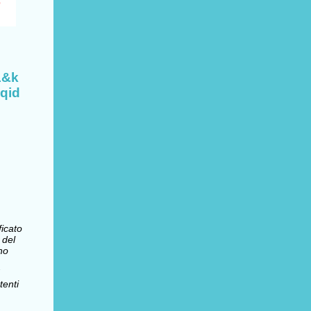
1&k
qid
ficato
 del
no
enti