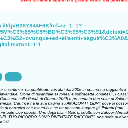
.it/dp/B08Y844F6K/ref=sr_1_1?
%85M%C3%85%C5%BD%C3%95%C3%91&dchild=
r%C3%B2+ovunque+ed+ella+mi+seguir%C3%A0&
tal-text&sr=1-1
Donne
e scrittrice, ha pubblicato vari libri dal 2005 in poi ma ha raggiunto il
avandaie, Storie di lavandaie savonesi e suffragette londinesi", I classi
Concorso sulla Parità di Genere 2025 e presentato due volte al Salone
i Venezia. L'autrice ha la sua pagina su AMAZON.IT LIBRI, dove si posso
sia di narrativa che esoterici e se ne possono leggere gli Estratti (tutti
 virtuale cioè ebook). Uno degli ultimi titoli, prodotto con Zahoor Ahmad
 NEL TUO RICORDO SONO DIVENTATE RACCONTI, una serie di divert
i ‘70.