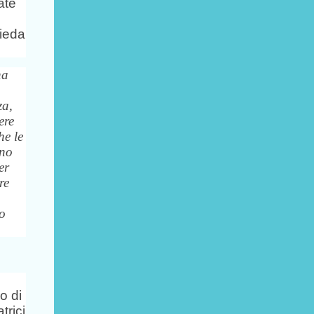
ate
hieda
na
za,
ere
he le
uno
er
re
to
o di
trici