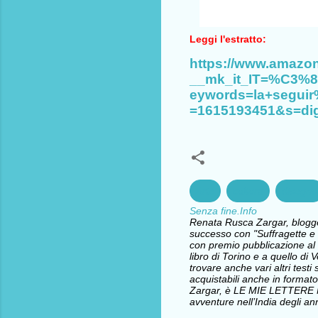
Leggi l'estratto:
https://www.amazon
__mk_it_IT=%C3
eywords=la+segui
=1615193451&s=digi
Arte
cultura
disegno
Senza fine.Info
Renata Rusca Zargar, blogger 
successo con "Suffragette e l
con premio pubblicazione al 
libro di Torino e a quello d
trovare anche vari altri testi 
acquistabili anche in formato
Zargar, è LE MIE LETTERE
avventure nell’India degli ann