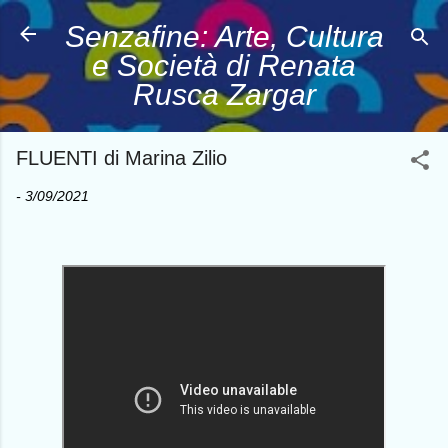
Passa ai contenuti principali
Senzafine: Arte, Cultura
e Società di Renata
Rusca Zargar
FLUENTI di Marina Zilio
-
3/09/2021