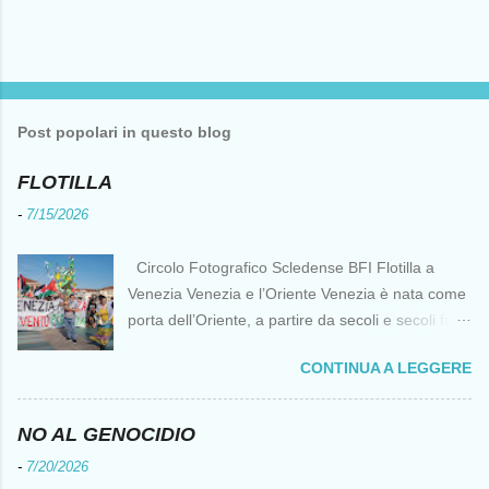
Post popolari in questo blog
FLOTILLA
-
7/15/2026
Circolo Fotografico Scledense BFI Flotilla a
Venezia Venezia e l’Oriente Venezia è nata come
porta dell’Oriente, a partire da secoli e secoli fa ai
tempi delle Crociate dove le capacità nautiche e
CONTINUA A LEGGERE
di cantierizzazione veneziane divennero preziose
per tutti i crociati diretti a Gerusalemme. Proprio
le crociate fornirono ai veneziani l’occasione per
NO AL GENOCIDIO
ottenere vantaggi strategici fondamentali e alla
-
7/20/2026
lunga portarono alla conquista di Costantinopoli,