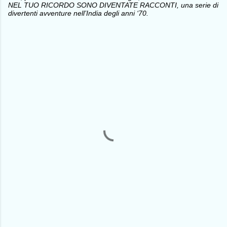
NEL TUO RICORDO SONO DIVENTATE RACCONTI, una serie di
divertenti avventure nell’India degli anni ‘70.
C
o
m
m
e
n
t
i