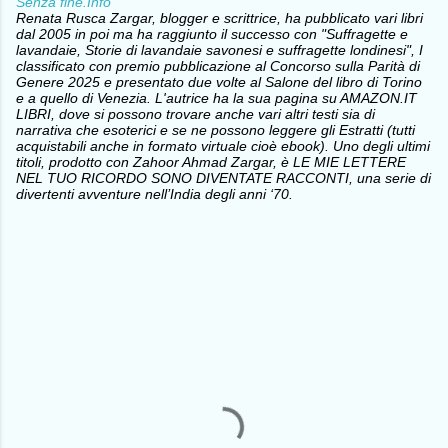
Senza fine.Info
Renata Rusca Zargar, blogger e scrittrice, ha pubblicato vari libri
dal 2005 in poi ma ha raggiunto il successo con "Suffragette e
lavandaie, Storie di lavandaie savonesi e suffragette londinesi", I
classificato con premio pubblicazione al Concorso sulla Parità di
Genere 2025 e presentato due volte al Salone del libro di Torino
e a quello di Venezia. L'autrice ha la sua pagina su AMAZON.IT
LIBRI, dove si possono trovare anche vari altri testi sia di
narrativa che esoterici e se ne possono leggere gli Estratti (tutti
acquistabili anche in formato virtuale cioè ebook). Uno degli ultimi
titoli, prodotto con Zahoor Ahmad Zargar, è LE MIE LETTERE
NEL TUO RICORDO SONO DIVENTATE RACCONTI, una serie di
divertenti avventure nell’India degli anni ‘70.
C
o
m
m
e
n
t
i