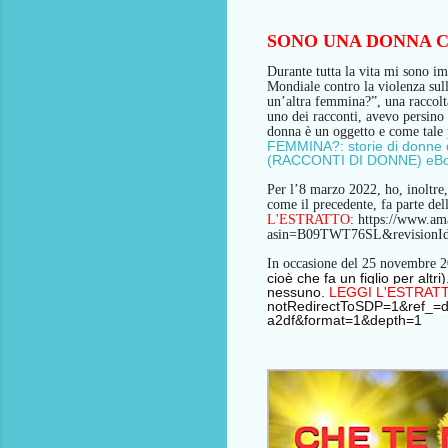
SONO UNA DONNA C
Durante tutta la vita
mi sono imp
Mondiale contro la violenza su
un’altra femmina?”, una raccolta
uno dei racconti, avevo
persino 
donna è un oggetto e come tale 
FEMMINA?: storie di donne d
(RACCONTI DI DONNE) eBoo
Per l’8 marzo 2022, ho, inoltre, 
come il precedente, fa parte de
L'ESTRATTO
:
https://www.
asin=B09TWT76SL&revisionI
In occasione del 25 novembre
cioè che fa un figlio per altr
nessuno.
LEGGI L'ESTRAT
notRedirectToSDP=1&ref_
a2df&format=1&depth=1