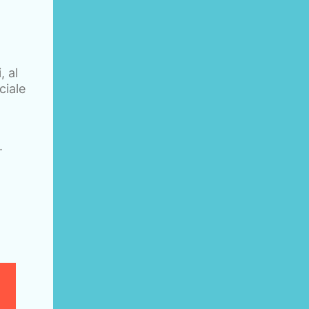
, al
ciale
.