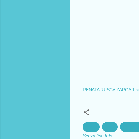
RENATA RUSCA ZARGAR su A
Africa
Diritti
Educazi
Senza fine.Info