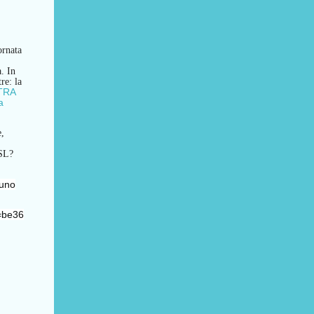
ornata
a.
In
tre:
l
a
TRA
a
e,
SL?
cuno
=be36