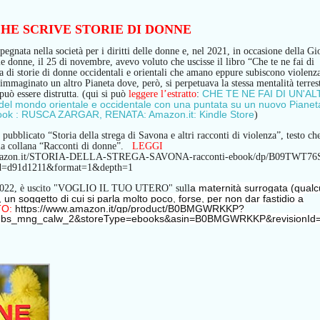
HE SCRIVE STORIE DI DONNE
egnata nella società per i diritti delle donne e
,
nel 2021,
i
n occasione della Gi
lle donne,
il 25 di novembre,
avevo
voluto che uscisse il libro “Che te ne fai di
 di storie di donne occidentali e orientali che amano e
ppure
subiscono violenz
immaginato un altro Pianeta dove, però, si perpetua
va
la
stessa mentalità
terres
CHE TE NE FAI DI UN'AL
può essere distrutta.
(qui si può
leggere l’estratto
:
el mondo orientale e occidentale con una puntata su un nuovo Pianet
k : RUSCA ZARGAR, RENATA: Amazon.it: Kindle Store
)
pubblicato “Storia della strega di Savona e altri racconti di violenza”, testo ch
lla collana “Racconti di donne”.
LEGGI
amazon.it/STORIA-DELLA-STREGA-SAVONA-racconti-ebook/dp/B09TWT76
d=d91d1211&format=1&depth=1
a maternità surrogata (qual
 2022, è uscito "VOGLIO IL TUO UTERO" sull
i), un soggetto di cui si parla molto poco, forse, per non dar fastidio a
TO:
https://www.amazon.it/gp/product/B0BMGWRKKP?
=dbs_mng_calw_2&storeType=ebooks&asin=B0BMGWRKKP&revisionId