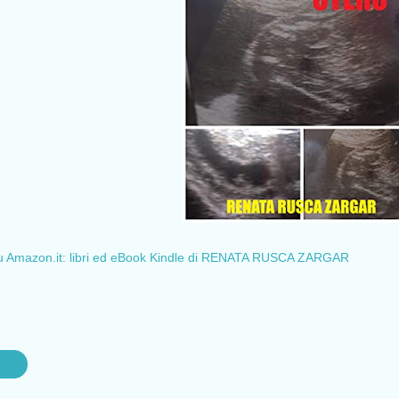
mazon.it: libri ed eBook Kindle di RENATA RUSCA ZARGAR
one