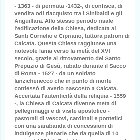
- 1363 - di permuta -1432-, di confisca, di
vendita odi riacquisto tra i Sinibaldi e gli
Anguillara. Allo stesso periodo risale
l'edificazione della Chiesa, dedicata ai
Santi Cornelio e Cipriano, tuttora patroni di
Calcata. Questa Chiesa raggiunse una
notevole fama verso la metà del XVI
secolo, grazie al ritrovamento del Santo
Prepuzio di Gesù, rubato durante il Sacco
di Roma - 1527 - da un soldato
lanzichenecco che in punto di morte
confessò di averlo nascosto a Calcata.
Accertata l'autenticità della reliquia - 1559
-, la Chiesa di Calcata divenne meta di
pellegrinaggi e di visite apostolico -
pastorali di vescovi, cardinali e pontefici
con una sarabanda di concessioni di
indulgenze plenarie che da quella di 10