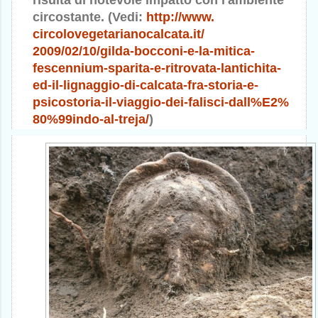
circostante. (Vedi:
http://www.
circolovegetarianocalcata.it/
2009/02/10/gilda-bocconi-e-la-
mitica-
fescennium-sparita-e-
ritrovata-lantichita-
ed-il-
lignaggio-di-calcata-fra-
storia-e-
psicostoria-il-
viaggio-dei-falisci-dall%E2%
80%99indo-al-treja/
)