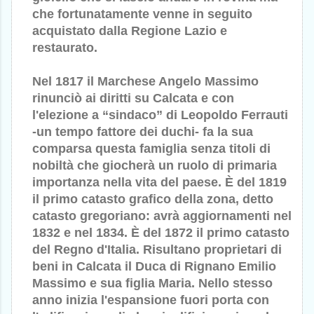
che fortunatamente venne in seguito
acquistato dalla Regione Lazio e
restaurato.
Nel 1817 il Marchese Angelo Massimo
rinunciò ai diritti su Calcata e con
l'elezione a “sindaco” di Leopoldo Ferrauti
-un tempo fattore dei duchi- fa la sua
comparsa questa famiglia senza titoli di
nobiltà che giocherà un ruolo di primaria
importanza nella vita del paese. È del 1819
il primo catasto grafico della zona, detto
catasto gregoriano: avrà aggiornamenti nel
1832 e nel 1834. È del 1872 il primo catasto
del Regno d'Italia. Risultano proprietari di
beni in Calcata il Duca di Rignano Emilio
Massimo e sua figlia Maria. Nello stesso
anno inizia l'espansione fuori porta con