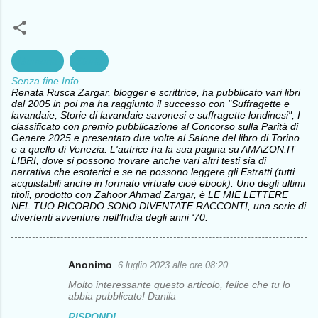
Memoria
Storia
Senza fine.Info
Renata Rusca Zargar, blogger e scrittrice, ha pubblicato vari libri
dal 2005 in poi ma ha raggiunto il successo con "Suffragette e
lavandaie, Storie di lavandaie savonesi e suffragette londinesi", I
classificato con premio pubblicazione al Concorso sulla Parità di
Genere 2025 e presentato due volte al Salone del libro di Torino
e a quello di Venezia. L'autrice ha la sua pagina su AMAZON.IT
LIBRI, dove si possono trovare anche vari altri testi sia di
narrativa che esoterici e se ne possono leggere gli Estratti (tutti
acquistabili anche in formato virtuale cioè ebook). Uno degli ultimi
titoli, prodotto con Zahoor Ahmad Zargar, è LE MIE LETTERE
NEL TUO RICORDO SONO DIVENTATE RACCONTI, una serie di
divertenti avventure nell’India degli anni ‘70.
Anonimo
6 luglio 2023 alle ore 08:20
C
Molto interessante questo articolo, felice che tu lo
o
abbia pubblicato! Danila
m
RISPONDI