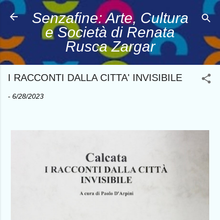
Passa ai contenuti principali
Senzafine: Arte, Cultura
e Società di Renata
Rusca Zargar
I RACCONTI DALLA CITTA' INVISIBILE
-
6/28/2023