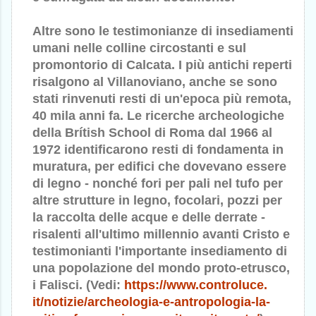
Altre sono le testimonianze di insediamenti
umani nelle colline circostanti e sul
promontorio di Calcata. I più antichi reperti
risalgono al Villanoviano, anche se sono
stati rinvenuti resti di un'epoca più remota,
40 mila anni fa. Le ricerche archeologiche
della Brítish School di Roma dal 1966 al
1972 identificarono resti di fondamenta in
muratura, per edifici che dovevano essere
di legno - nonché fori per pali nel tufo per
altre strutture in legno, focolari, pozzi per
la raccolta delle acque e delle derrate -
risalenti all'ultimo millennio avanti Cristo e
testimonianti l'importante insediamento di
una popolazione del mondo proto-etrusco,
i Falisci. (Vedi:
https://www.controluce.
it/notizie/archeologia-e-
antropologia-la-