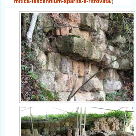
mitica-
fescennium-sparita-e-
ritrovata/
)