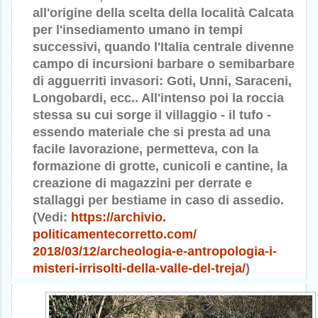
all'origine della scelta della località Calcata
per l'insediamento umano in tempi
successivi, quando l'Italia centrale divenne
campo di incursioni barbare o semibarbare
di agguerriti invasori: Goti, Unni, Saraceni,
Longobardi, ecc.. All'intenso poi la roccia
stessa su cui sorge il villaggio - il tufo -
essendo materiale che si presta ad una
facile lavorazione, permetteva, con la
formazione di grotte, cunicoli e cantine, la
creazione di magazzini per derrate e
stallaggi per bestiame in caso di assedio.
(Vedi:
https://archivio.
politicamentecorretto.com/
2018/03/12/archeologia-e-
antropologia-i-
misteri-
irrisolti-della-valle-del-
treja/
)