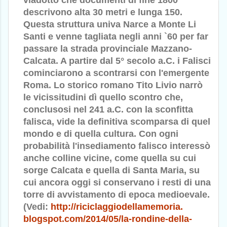
viadotto che documenti di fine 1800
descrivono alta 30 metri e lunga 150.
Questa struttura univa Narce a Monte Li
Santi e venne tagliata negli anni `60 per far
passare la strada provinciale Mazzano-
Calcata. A partire dal 5° secolo a.C. i Falisci
cominciarono a scontrarsi con l'emergente
Roma. Lo storico romano Tito Livio narrò
le vicissitudini dì quello scontro che,
conclusosi nel 241 a.C. con la sconfitta
falisca, vide la definitiva scomparsa di quel
mondo e di quella cultura. Con ogni
probabilità l'insediamento falisco interessò
anche colline vicine, come quella su cui
sorge Calcata e quella di Santa Maria, su
cui ancora oggi si conservano i resti di una
torre di avvistamento di epoca medioevale.
(Vedi:
http://
riciclaggiodellamemoria.
blogspot.com/2014/05/la-
rondine-della-