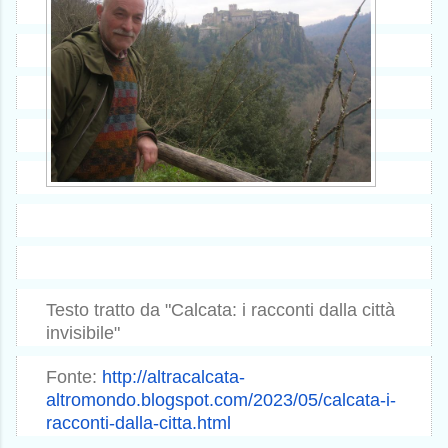
Testo tratto da "Calcata: i racconti dalla città
invisibile"
Fonte:
http://altracalcata-
altromondo.blogspot.com/2023/
05/calcata-i-
racconti-dalla-
citta.html