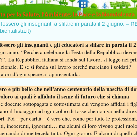
 fossero gli insegnanti a sfilare in parata il 2 giugno. – 
ientalista.it)
fossero gli insegnanti e gli educatori a sfilare in parata il 2
ni anno: “Perché a celebrare la Festa della Repubblica devon
i?”. La Repubblica italiana si fonda sul lavoro, si legge nei pr
tuzionale. E se si fonda sul lavoro perché marciano i soldati?
atori d’ogni specie a rappresentarla.
ro e più bello che nell’anno centenario della nascita di d
 coloro ai quali è affidato il seme di futuro che si chiama
se docente sottopagata e sottostimata cui vengono affidati i figl
ano il linciaggio ad ogni colpo di tosse che non va nella dire
ri. Poi – per carità – è vero che, come per tutte le professioni,
ti, incoerenti, ignoranti… ma alcuni di loro vivono quel ruol
ercando di mettercela tutta. Ogni giorno. E alcuni di quelli c