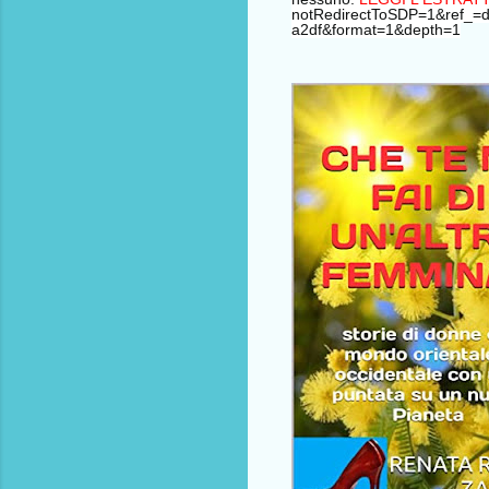
notRedirectToSDP=1&ref_
a2df&format=1&depth=1