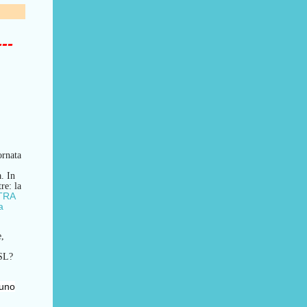
---
ornata
a.
In
tre:
l
a
TRA
a
e,
SL?
cuno