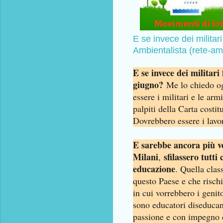
E se invece dei militari
Ambientalista (rete-amb
E se invece dei militari 
giugno?
Me lo chiedo og
essere i militari e le arm
palpiti della Carta costi
Dovrebbero essere i lavor
E sarebbe ancora più ve
Milani
sfilassero tutti
,
educazione
. Quella clas
questo Paese e che rischi
in cui vorrebbero i genito
sono educatori diseducan
passione e con impegno c