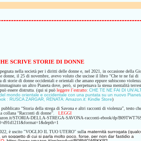
--------------------------------------------------------
HE SCRIVE STORIE DI DONNE
egnata nella società per i diritti delle donne e
,
nel 2021,
i
n occasione della Gi
lle donne,
il 25 di novembre,
avevo
voluto che uscisse il libro “Che te ne fai di
 di storie di donne occidentali e orientali che amano e
ppure
subiscono violenz
immaginato un altro Pianeta dove, però, si perpetua
va
la
stessa mentalità
terres
CHE TE NE FAI DI UN'AL
può essere distrutta.
(qui si può
leggere l’estratto
:
el mondo orientale e occidentale con una puntata su un nuovo Pianet
k : RUSCA ZARGAR, RENATA: Amazon.it: Kindle Store
)
pubblicato “Storia della strega di Savona e altri racconti di violenza”, testo ch
lla collana “Racconti di donne”.
LEGGI
amazon.it/STORIA-DELLA-STREGA-SAVONA-racconti-ebook/dp/B09TWT76
d=d91d1211&format=1&depth=1
a maternità surrogata (qual
 2022, è uscito "VOGLIO IL TUO UTERO" sull
i), un soggetto di cui si parla molto poco, forse, per non dar fastidio a
TO:
https://www.amazon.it/gp/product/B0BMGWRKKP?