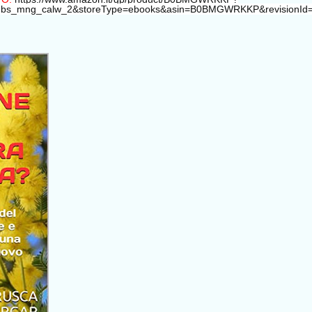
=dbs_mng_calw_2&storeType=ebooks&asin=B0BMGWRKKP&revisionId