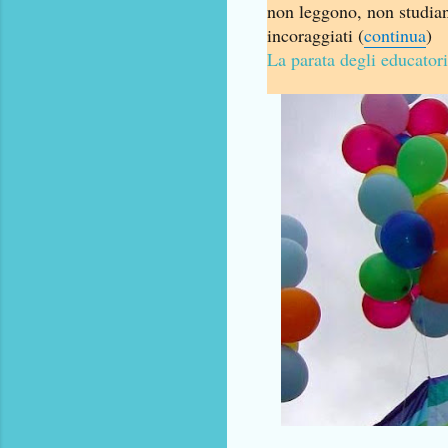
non leggono, non studia
incoraggiati (
continua
)
La parata degli educator