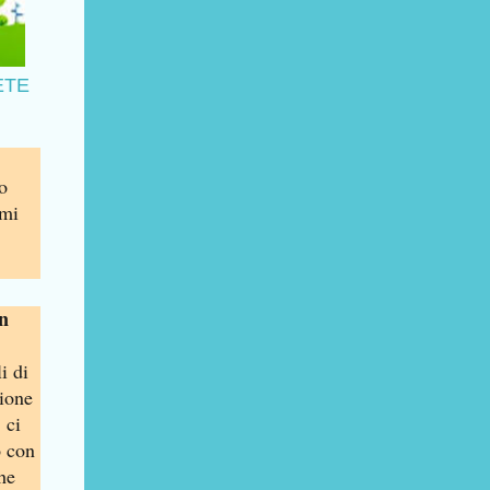
RETE
o
imi
on
i di
zione
 ci
o con
he