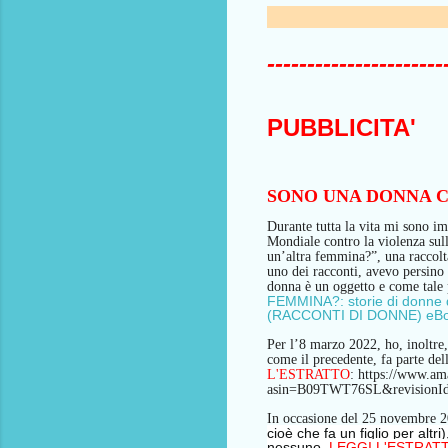
----------------------
PUBBLICITA'
SONO UNA DONNA C
Durante tutta la vita
mi sono imp
Mondiale contro la violenza su
un’altra femmina?”, una raccolta
uno dei racconti, avevo
persino 
donna è un oggetto e come tale 
FEMMINA?: storie di donne d
(RACCONTI DI DONNE) eBoo
Per l’8 marzo 2022, ho, inoltre, 
come il precedente, fa parte de
L'ESTRATTO
:
https://www.
asin=B09TWT76SL&revisionI
In occasione del 25 novembre
cioè che fa un figlio per altr
nessuno.
LEGGI L'ESTRAT