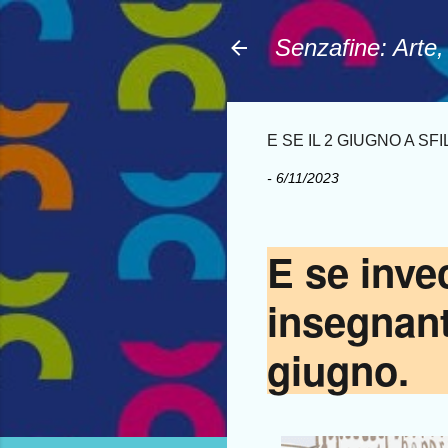
Senzafine: Arte
E SE IL 2 GIUGNO A S
-
6/11/2023
E se invec
insegnanti
giugno.