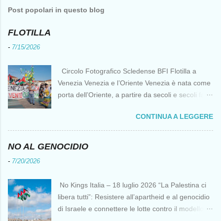
Post popolari in questo blog
FLOTILLA
-
7/15/2026
Circolo Fotografico Scledense BFI Flotilla a
Venezia Venezia e l’Oriente Venezia è nata come
porta dell’Oriente, a partire da secoli e secoli fa ai
tempi delle Crociate dove le capacità nautiche e
CONTINUA A LEGGERE
di cantierizzazione veneziane divennero preziose
per tutti i crociati diretti a Gerusalemme. Proprio
le crociate fornirono ai veneziani l’occasione per
NO AL GENOCIDIO
ottenere vantaggi strategici fondamentali e alla
-
7/20/2026
lunga portarono alla conquista di Costantinopoli,
erano i tempi della quarta crociata nei primi anni
No Kings Italia – 18 luglio 2026 “La Palestina ci
del Duecento. Dal XIII al XV secolo Venezia
libera tutti”: Resistere all’apartheid e al genocidio
continuò ad avere un ruolo fondamentale nei
di Israele e connettere le lotte contro il modello
rapporti tra l’Europa e l’Oriente, ruolo che si
del “diritto del più forte” Omar Barghouti*