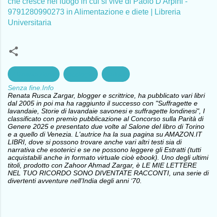
che cresce nel luogo in cui si vive di Paolo D'Arpini -
9791280990273 in Alimentazione e diete | Libreria
Universitaria
Alimentazione
ecologia
Salute
Senza fine.Info
Renata Rusca Zargar, blogger e scrittrice, ha pubblicato vari libri
dal 2005 in poi ma ha raggiunto il successo con "Suffragette e
lavandaie, Storie di lavandaie savonesi e suffragette londinesi", I
classificato con premio pubblicazione al Concorso sulla Parità di
Genere 2025 e presentato due volte al Salone del libro di Torino
e a quello di Venezia. L'autrice ha la sua pagina su AMAZON.IT
LIBRI, dove si possono trovare anche vari altri testi sia di
narrativa che esoterici e se ne possono leggere gli Estratti (tutti
acquistabili anche in formato virtuale cioè ebook). Uno degli ultimi
titoli, prodotto con Zahoor Ahmad Zargar, è LE MIE LETTERE
NEL TUO RICORDO SONO DIVENTATE RACCONTI, una serie di
divertenti avventure nell’India degli anni ‘70.
C
o