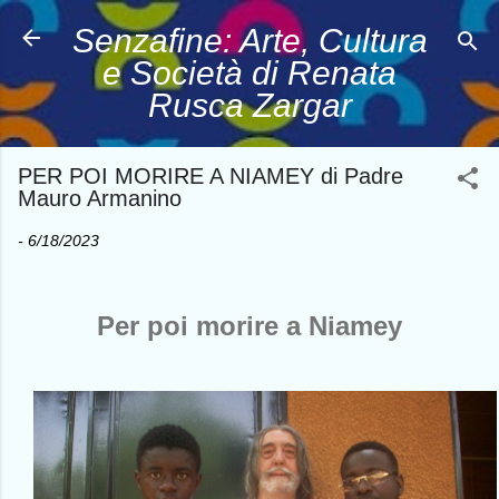
Passa ai contenuti principali
Senzafine: Arte, Cultura
e Società di Renata
Rusca Zargar
PER POI MORIRE A NIAMEY di Padre
Mauro Armanino
-
6/18/2023
Per poi morire a Niamey