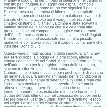
Niamey e soggiorna per un paio di settimane nel campo di
transito per i rifugiati. Il villaggio che ospita il campo si
chiama Hamdallaye, nome arabo che significa ‘Lode a
Dio’e si trova a una trentina di kilometri dalla capitale.
Affetto di tubercolosi soccombe alla malattia nel campo di
transito che lo ha accolto per il viaggio definitivo nel
cimitero cristiano di Niamey. La tomba è stata scavata il
mattino stesso della sepoltura che si è celebrata alla
presenza di alcuni compagni di viaggio e vari operatori
dell’Alto Commissariato delle Nazioni Unite per i Rifugiati.
Il feretro semplice ed essenziale, con quattro piccole
maniglie, e poi la terra a coprire il corpo di John, nome che
vuol dire ‘Dono di Dio’.
Questo venerdì mattina, giorno della sepoltura, a Niamey
era sereno dopo la pioggia dei giorni scorsi, attesa e
temuta come accade nel Sahel. Accanto al feretro di John,
nell’atrio adibito per le preghiere prima della sepoltura,
stavano in silenzio alcuni eritrei, sudanesi e originari del
Camerun che lo hanno accolto per i pochi giorni di vita che
gli rimanevano. Era arrivato ammalato per le condizioni di
vita disumane nei campi di detenzione in Libia. Prima che
l’assistenza medica potesse intervenire John è partito
altrove onde raggiungere l’unica patria che non ha
territorio, bandiera o esercito che difenda le frontiere. Dal
Sudan del Sud, ultimo nato nel consesso dei popoli per la
secessione dal Grande Sudan, John ha terminato l’esodo
nel Niger. La sabbia del cimitero cristiano di Niamey l’ha
accolto senza fare distinzioni, discriminazioni o differenze.