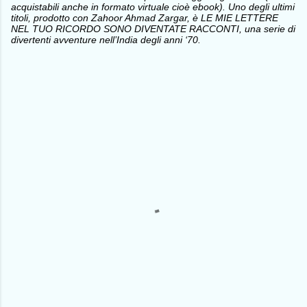
acquistabili anche in formato virtuale cioè ebook). Uno degli ultimi
titoli, prodotto con Zahoor Ahmad Zargar, è LE MIE LETTERE
NEL TUO RICORDO SONO DIVENTATE RACCONTI, una serie di
divertenti avventure nell’India degli anni ‘70.
C
o
m
m
e
n
t
i