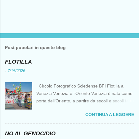
Post popolari in questo blog
FLOTILLA
-
7/15/2026
Circolo Fotografico Scledense BFI Flotilla a
Venezia Venezia e l’Oriente Venezia è nata come
porta dell’Oriente, a partire da secoli e secoli fa ai
tempi delle Crociate dove le capacità nautiche e
CONTINUA A LEGGERE
di cantierizzazione veneziane divennero preziose
per tutti i crociati diretti a Gerusalemme. Proprio
le crociate fornirono ai veneziani l’occasione per
NO AL GENOCIDIO
ottenere vantaggi strategici fondamentali e alla