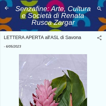
Passa ai contenuti principali
Senzafine: Arte, Cultura
e Società di Renata
Rusca Zargar
LETTERA APERTA all'ASL di Savona
-
6/05/2023