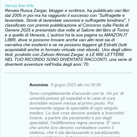
Senza fine.Info
Renata Rusca Zargar, blogger e scrittrice, ha pubblicato vari libri
dal 2005 in poi ma ha raggiunto il successo con "Suffragette e
lavandaie, Storie di lavandaie savonesi e suffragette londinesi", I
classificato con premio pubblicazione al Concorso sulla Parità di
Genere 2025 e presentato due volte al Salone del libro di Torino
e a quello di Venezia. L'autrice ha la sua pagina su AMAZON.IT
LIBRI, dove si possono trovare anche vari altri testi sia di
narrativa che esoterici e se ne possono leggere gli Estratti (tutti
acquistabili anche in formato virtuale cioè ebook). Uno degli ultimi
titoli, prodotto con Zahoor Ahmad Zargar, è LE MIE LETTERE
NEL TUO RICORDO SONO DIVENTATE RACCONTI, una serie di
divertenti avventure nell’India degli anni ‘70.
Anonimo
8 giugno 2023 alle ore 09:09
C
Sono completamente d'accordo con te. Un po' di
o
umanità presso gli ospedali e le case di cura
dovrebbe essere messa al primo posto. Poi
m
ovviamente segue la specialità di ogni singolo
medico. Le due cose devono andare a braccetto!
m
Invece, a partire dai paramedici e poi dagli
e
specialisti, l'indifferenza regna sovrana. E' vero
che anche loro devono combattere contro il
n
sistema, che li sta declassando e paralizzando,