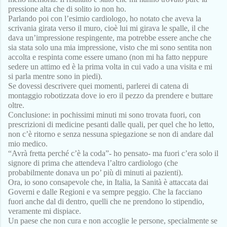
pressione alta che di solito io non ho.
Parlando poi con l’esimio cardiologo, ho notato che aveva la 
scrivania girata verso il muro, cioè lui mi girava le spalle, il che 
dava un’impressione respingente, ma potrebbe essere anche che 
sia stata solo una mia impressione, visto che mi sono sentita non 
accolta e respinta come essere umano (non mi ha fatto neppure 
sedere un attimo ed è la prima volta in cui vado a una visita e mi 
si parla mentre sono in piedi).
Se dovessi descrivere quei momenti, parlerei di catena di 
montaggio robotizzata dove io ero il pezzo da prendere e buttare 
oltre.
Conclusione: in pochissimi minuti mi sono trovata fuori, con 
prescrizioni di medicine pesanti dalle quali, per quel che ho letto, 
non c’è ritorno e senza nessuna spiegazione se non di andare dal 
mio medico.
“Avrà fretta perché c’è la coda”- ho pensato- ma fuori c’era solo il 
signore di prima che attendeva l’altro cardiologo (che 
probabilmente donava un po’ più di minuti ai pazienti).
Ora, io sono consapevole che, in Italia, la Sanità è attaccata dai 
Governi e dalle Regioni e va sempre peggio. Che la facciano 
fuori anche dal di dentro, quelli che ne prendono lo stipendio, 
veramente mi dispiace.
Un paese che non cura e non accoglie le persone, specialmente se 