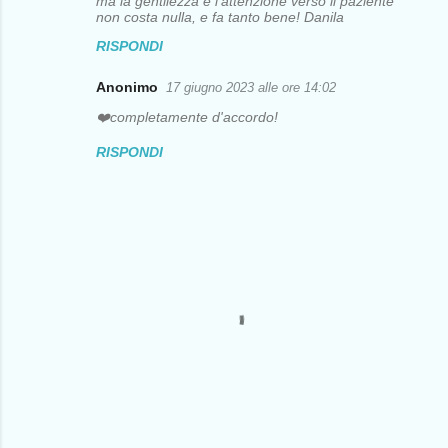
ma la gentilezza e l'attenzione verso il paziente
t
non costa nulla, e fa tanto bene! Danila
i
RISPONDI
Anonimo
17 giugno 2023 alle ore 14:02
❤️completamente d'accordo!
RISPONDI