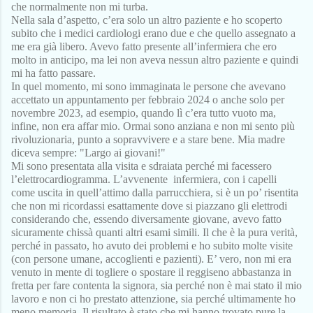
che normalmente non mi turba.
Nella sala d’aspetto, c’era solo un altro paziente e ho scoperto 
subito che i medici cardiologi erano due e che quello assegnato a 
me era già libero. Avevo fatto presente all’infermiera che ero 
molto in anticipo, ma lei non aveva nessun altro paziente e quindi 
mi ha fatto passare. 
In quel momento, mi sono immaginata le persone che avevano 
accettato un appuntamento per febbraio 2024 o anche solo per 
novembre 2023, ad esempio, quando lì c’era tutto vuoto ma, 
infine, non era affar mio. Ormai sono anziana e non mi sento più 
rivoluzionaria, punto a sopravvivere e a stare bene. Mia madre 
diceva sempre: "Largo ai giovani!"
Mi sono presentata alla visita e sdraiata perché mi facessero 
l’elettrocardiogramma. L’avvenente  infermiera, con i capelli 
come uscita in quell’attimo dalla parrucchiera, si è un po’ risentita 
che non mi ricordassi esattamente dove si piazzano gli elettrodi 
considerando che, essendo diversamente giovane, avevo fatto 
sicuramente chissà quanti altri esami simili. Il che è la pura verità, 
perché in passato, ho avuto dei problemi e ho subito molte visite 
(con persone umane, accoglienti e pazienti). E’ vero, non mi era 
venuto in mente di togliere o spostare il reggiseno abbastanza in 
fretta per fare contenta la signora, sia perché non è mai stato il mio 
lavoro e non ci ho prestato attenzione, sia perché ultimamente ho 
meno memoria. Il risultato è stato che mi hanno trovato pure la 