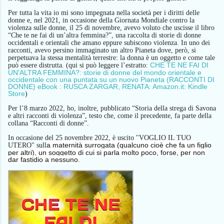
Per tutta la vita
io
mi sono impegnata nella società per i diritti delle
donne e
,
nel 2021,
i
n occasione della Giornata Mondiale contro la
violenza sulle donne,
il 25 di novembre,
avevo
voluto che uscisse il libro
“Che te ne fai di un’altra femmina?”, una raccolta di storie di donne
occidentali e orientali che amano e
ppure
subiscono violenza.
In uno dei
racconti, avevo
persino immaginato un altro Pianeta dove, però, si
perpetua
va
la
stessa mentalità
terrestre:
l
a donna è un oggetto e come tale
CHE TE NE FAI DI
può essere distrutta.
(qui si può leggere l’estratto:
UN'ALTRA FEMMINA?: storie di donne del mondo orientale e
occidentale con una puntata su un nuovo Pianeta (RACCONTI DI
DONNE) eBook : RUSCA ZARGAR, RENATA: Amazon.it: Kindle
Store
)
Per l’8 marzo 2022, ho, inoltre, pubblicato “Storia della strega di Savona
e altri racconti di violenza”, testo che, come il precedente, fa parte della
collana “Racconti di donne”.
In occasione del 25 novembre 2022, è uscito "VOGLIO IL TUO
a maternità surrogata (qualcuno cioè che fa un figlio
UTERO" sull
per altri), un soggetto di cui si parla molto poco, forse, per non
dar fastidio a nessuno.