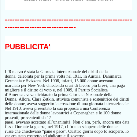
----------------------------------------------------
-----------------
------------
PUBBLICITA'
L’8 marzo è stata l
a
Giornata internazionale dei diritti della
donna,
celebrata per la prima volta nel 1911, in Austria, Danimarca,
Germania e Svizzera.
N
el 1908,
infatti,
15.000 donne
avevano
marciato
per New York chiedendo orari di lavoro più brevi, una paga
migliore e il diritto di voto
e, nel 1909
, il Partito Socialista
d’America
aveva dichiarato
la prima Giornata Nazionale della
Donna.
Allora,
Clara Zetkin, attivista comunista e sostenitrice dei diritti
delle donne,
aveva
sugger
ito
la creazione di una giornata internazionale.
Nel 1910,
aveva
present
ato
la sua
proposta
a una Conferenza
internazionale delle donne lavoratrici a Copenaghen e le 100 donne
presenti, provenienti da 17
paesi,
avevano
accetta
to
all’unanimità.
N
on
c’era, però, ancora
una data
fissa.
D
urante la guerra,
nel 1917,
ci fu uno sciopero del
le donne
russe
che
chie
devano
“pane e pace”.
Q
uattro giorni dopo lo sciopero, lo
zar
era stato
costretto ad abdicare e il governo