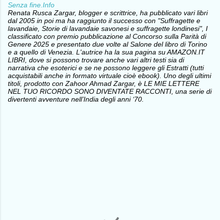
Senza fine.Info
Renata Rusca Zargar, blogger e scrittrice, ha pubblicato vari libri
dal 2005 in poi ma ha raggiunto il successo con "Suffragette e
lavandaie, Storie di lavandaie savonesi e suffragette londinesi", I
classificato con premio pubblicazione al Concorso sulla Parità di
Genere 2025 e presentato due volte al Salone del libro di Torino
e a quello di Venezia. L'autrice ha la sua pagina su AMAZON.IT
LIBRI, dove si possono trovare anche vari altri testi sia di
narrativa che esoterici e se ne possono leggere gli Estratti (tutti
acquistabili anche in formato virtuale cioè ebook). Uno degli ultimi
titoli, prodotto con Zahoor Ahmad Zargar, è LE MIE LETTERE
NEL TUO RICORDO SONO DIVENTATE RACCONTI, una serie di
divertenti avventure nell’India degli anni ‘70.
C
o
m
m
e
n
t
i