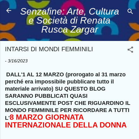
Passa ai contenuti principali
Senzafine: Arte, Cultura
e Società di Renata
Rusca Zargar
INTARSI DI MONDI FEMMINILI
-
3/16/2023
DALL'1 AL 12 MARZO (prorogato al 31 marzo
perché era impossibile pubblicare tutto il
materiale arrivato) SU QUESTO BLOG
SARANNO PUBBLICATI QUASI
ESCLUSIVAMENTE POST CHE RIGUARDINO IL
MONDO FEMMINILE PER RICORDARE A TUTTI
8 MARZO GIORNATA
L'
INTERNAZIONALE DELLA DONNA