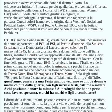
provvisorio
aveva
concess
o
alle donne il diritto di voto. Lo
sciopero
era
iniziato l’8 marzo,
perciò quella
data è diventata
la Giornata
internazionale della donna.
I colori
di IWD
(International Women
Day
)
sono:
i
l viola
che
significa giustizia e dignità,
i
l
verde
che
simboleggia la speranza,
i
l bianco
che
rappresenta la
purezza.
Questi
colori hanno avuto origine dalla Women’s Social and
Political Union (WSPU) nel Regno Unito nel 1908,
che ha lottato
fortemente per ottenere il voto alle donne con la sua leader Emmeline
Pankhurst
.
L
'UDI
(Unione Donne in Italia),
creat
a
nel 1944,
a
Roma
,
per iniziativa
di donne appartenenti al
PCI
, al
PSI
, al
Partito d'Azione
, alla
Sinistra
Cristiana
e alla
Democrazia del Lavoro
,
aveva
celebr
ato
l'8
marzo
nel
1945
, la prima giornata della donna nelle zone dell'Italia
libera, mentre a
Londra
veniva approvata e inviata all'
ONU
una
Carta
della donna
contenente richieste di parità di diritti e di lavoro. Con la
fine della guerra, l'8 marzo
1946
fu celebrato in tutta l'Italia e vide la
prima comparsa del suo simbolo, la
mimosa
,
sia perché
fiorisce tra
febbraio e marzo
che perché è un fiore economico
, secondo un'idea
di
Teresa Noce
,
Rita Montagnana
e
Teresa Mattei
.
Solo dagli Anni
‘70,
però,
la Festa è stata accettata ufficialmente.
È un po’ difficile,
quest’anno, pensare a una Festa quando vediamo ovunque donne e
madri colpite dalla guerra, con figli uccisi e feriti, vittime o soldati.
A chi possiamo donare la mimosa? Ai profughi che hanno perso
casa, lavoro, speranza, o a chi ha mariti e figli a combattere?
I diritti della donna, infatti, possono esistere solo in un mondo pacifico
perché non ci sono diritti se la propria vita e quella dei propri cari non
sono salve.
Possiamo, comunque, lottare per la pace e perché nel mondo
si raggiunga la parità di genere, quale che sia il proprio genere.