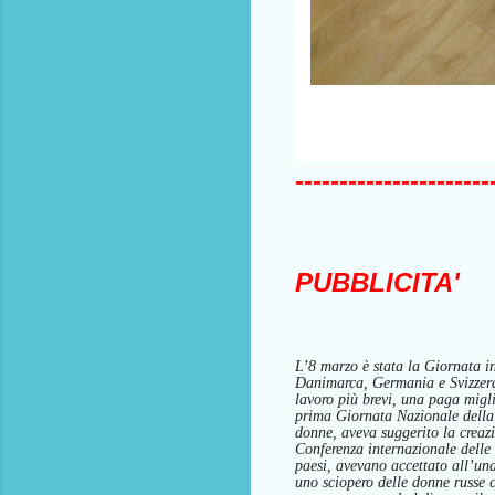
----------------------
PUBBLICITA'
L’8 marzo è stata l
a
Giornata in
Danimarca, Germania e Svizzer
lavoro più brevi, una paga miglio
prima Giornata Nazionale dell
donne,
aveva
sugger
ito
la creaz
Conferenza internazionale delle
paesi,
avevano
accetta
to
all’un
uno sciopero del
le donne russe