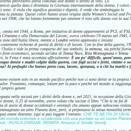
governo provvisorio
aveva
concess
o
alle donne il diritto di voto. Lo
perciò quella
data è diventata
la Giornata internazionale della donna.
I colori
y
)
sono:
i
l viola
che
significa giustizia e dignità,
i
l verde
che
simboleggia la
nta la purezza.
Questi
colori hanno avuto origine dalla Women’s Social and Pol
 nel 1908,
che ha lottato fortemente per ottenere il voto alle donne con la sua 
,
creat
a
nel 1944,
a
Roma
,
per iniziativa di donne appartenenti al
PCI
, al
PSI
,
a Cristiana
e alla
Democrazia del Lavoro
,
aveva
celebr
ato
l'8 marzo
nel
1945
, 
 zone dell'Italia libera, mentre a
Londra
veniva approvata e inviata
contenente richieste di parità di diritti e di lavoro. Con la fine della guerra, l'8
a l'Italia e vide la prima comparsa del suo simbolo, la
mimosa
,
sia perché
fioris
n fiore economico
, secondo un'idea di
Teresa Noce
,
Rita Montagnana
e
Teresa
rò,
la Festa è stata accettata ufficialmente.
È un po’ difficile, quest’anno, pen
e donne e madri colpite dalla guerra, con figli uccisi e feriti, vittime o sol
a? Ai profughi che hanno perso casa, lavoro, speranza, o a chi ha mariti e f
ossono esistere solo in un mondo pacifico perché non ci sono diritti se la propria 
 salve.
Possiamo, comunque, lottare per la pace e perché nel mondo si raggiung
l proprio genere.
gnata nella società per i diritti delle donne e
,
nel 2021,
i
n occasione della Gio
lle donne,
il 25 di novembre,
avevo
voluto che uscisse il libro “Che te ne fai di
a di storie di donne occidentali e orientali che amano e
ppure
subiscono violen
immaginato un altro Pianeta dove, però, si perpetua
va
la
stessa mentalità
terre
CHE TE NE FAI DI UN'A
può essere distrutta.
(qui si può leggere l’estratto:
el mondo orientale e occidentale con una puntata su un nuovo Pianet
k : RUSCA ZARGAR, RENATA: Amazon.it: Kindle Store
)