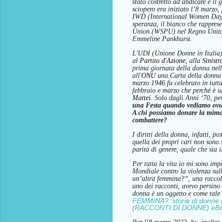
stato
costretto ad abdicare e il 
sciopero
era
iniziato l’8 marzo,
IWD
(International Women Da
speranza,
i
l bianco
che
rapprese
Union (WSPU) nel Regno Unito
Emmeline Pankhurst
.
L
'UDI
(Unione Donne in Italia)
al
Partito d'Azione
, alla
Sinistr
prima giornata della donna nelle
all'
ONU
una
Carta della donna
marzo
1946
fu celebrato in tutt
febbraio e marzo
che perché è u
Mattei
.
Solo dagli Anni ‘70,
pe
una Festa quando vediamo ovunqu
A chi possiamo donare la mimos
combattere?
I diritti della donna, infatti, p
quella dei propri cari non sono
parità di genere, quale che sia i
Per tutta la vita
io
mi sono impe
Mondiale contro la violenza su
un’altra femmina?”, una raccolt
uno dei racconti, avevo
persino 
donna è un oggetto e come tale 
FEMMINA?: storie di donne d
(RACCONTI DI DONNE) eBoo