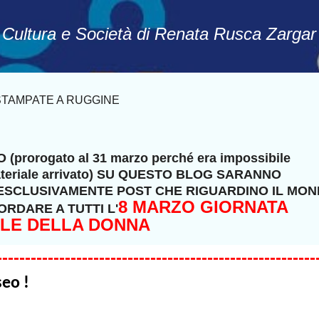
Passa ai contenuti principali
, Cultura e Società di Renata Rusca Zargar
STAMPATE A RUGGINE
(prorogato al 31 marzo perché era impossibile
 materiale arrivato) SU QUESTO BLOG SARANNO
 ESCLUSIVAMENTE POST CHE RIGUARDINO IL MO
8 MARZO GIORNATA
ORDARE A TUTTI L'
LE DELLA DONNA
--------------------------------------------------------
eo !