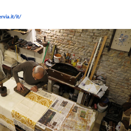
via.it/
it/