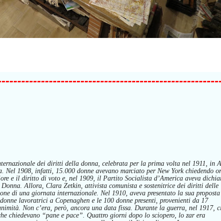
------------------------------------------------
--------
ternazionale dei diritti della donna,
celebrata per la prima volta nel 1911, in A
a.
N
el 1908,
infatti,
15.000 donne
avevano marciato
per New York chiedendo or
re e il diritto di voto
e, nel 1909
, il Partito Socialista d’America
aveva dichia
a Donna.
Allora,
Clara Zetkin, attivista comunista e sostenitrice dei diritti delle
ione di una giornata internazionale. Nel 1910,
aveva
present
ato
la sua
proposta
 donne lavoratrici a Copenaghen e le 100 donne presenti, provenienti da 17
animità.
N
on
c’era, però, ancora
una data fissa.
D
urante la guerra,
nel 1917,
c
che
chie
devano
“pane e pace”.
Q
uattro giorni dopo lo sciopero, lo zar
era