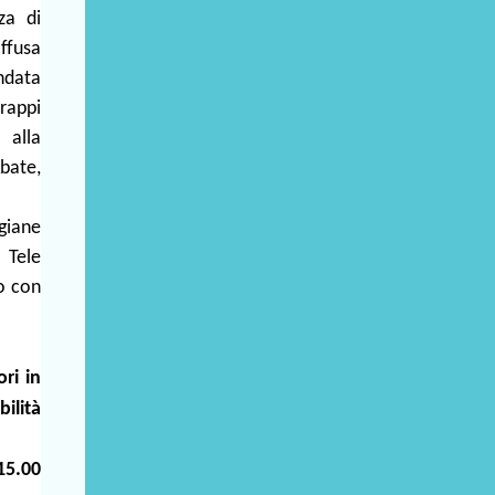
za di
iffusa
andata
drappi
 alla
bate,
igiane
 Tele
o con
ri in
bilità
15.00