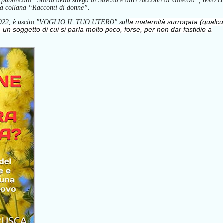
 pubblicato “Storia della strega di Savona e altri racconti di violenza”, testo c
lla collana “Racconti di donne”.
a maternità surrogata (qualc
 2022, è uscito "VOGLIO IL TUO UTERO" sull
i), un soggetto di cui si parla molto poco, forse, per non dar fastidio a