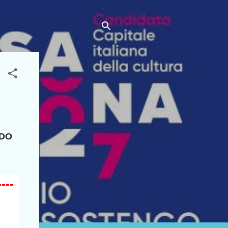
NDO
----