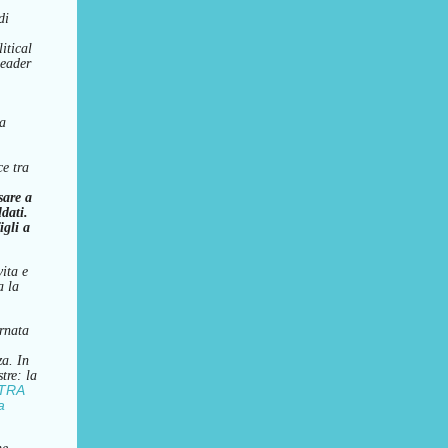
di
itical
leader
la
ce tra
sare a
dati.
igli a
vita e
a la
rnata
za.
In
stre:
l
a
LTRA
a