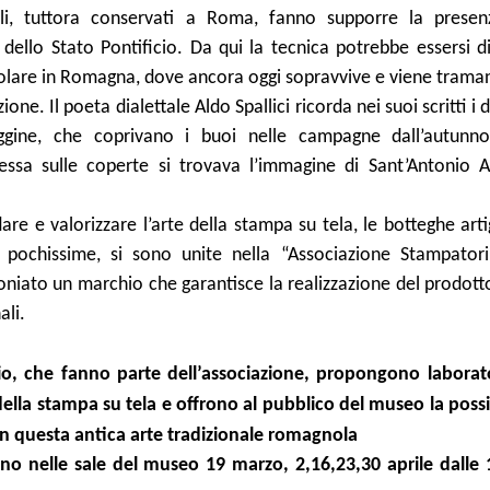
oli, tuttora conservati a Roma, fanno supporre la presen
 dello Stato Pontificio. Da qui la tecnica potrebbe essersi d
ticolare in Romagna, dove ancora oggi sopravvive e viene tram
one. Il poeta dialettale Aldo Spallici ricorda nei suoi scritti i 
gine, che coprivano i buoi nelle campagne dall’autunno
ssa sulle coperte si trovava l’immagine di Sant’Antonio A
re e valorizzare l’arte della stampa su tela, le botteghe art
pochissime, si sono unite nella “Associazione Stampatori
iato un marchio che garantisce la realizzazione del prodott
ali.
o, che fanno parte dell’associazione, propongono laborato
della stampa su tela e offrono al pubblico del museo la possi
in
questa antica
arte tradizionale romagnola
anno nelle sale del museo 19 marzo, 2,16,23,30 aprile dalle 