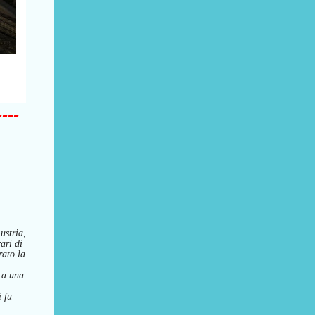
----
ustria,
ari di
rato
la
a una
i fu