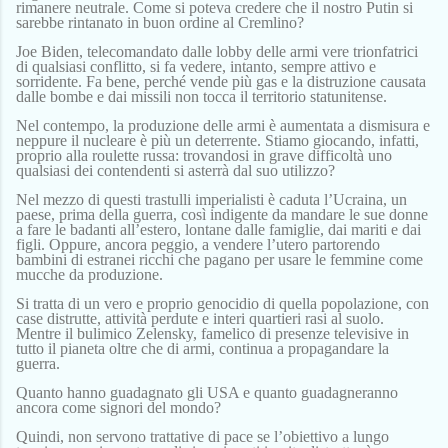
rimanere
neutrale. Come si poteva credere che
il nostro
Putin si
sarebbe rintanato in buon ordine al Cremlino?
Joe
Biden,
telecomandato
dalle lobby delle armi vere
trionfatrici
di qualsiasi conflitto,
si fa vedere,
intanto,
sempre
attivo e
sorridente. Fa bene, perché vende più gas e
la distruzione causata
dalle bombe e dai missili
non
tocca
i
l territorio statunitense.
Nel contempo
, l
a produzione
delle armi
è aumentata a dismisur
a
e
neppure i
l nucleare è
più
un deterrente
. Stiamo giocando,
infatti,
proprio
al
la roulette russa: trovandosi in grave difficoltà uno
qualsiasi dei contendenti si asterrà dal suo utilizzo?
Nel mezzo di questi
trastulli
imperialisti
è caduta
l’Ucraina, un
paese, prima della guerra,
così
indigente
da mandare le sue donne
a fare le badanti
all’estero
, lontane dalle famiglie, dai mariti
e
dai
figli.
Oppure
, ancora peggio, a vendere l’utero partorendo
bambini
di
estranei
ricchi
che pagano per usare le
femmine
come
mucche da produzione.
Si tratta di
u
n vero e proprio genocidio di
quella
popolazione,
con
case distrutte,
attività perdute e interi quartieri
ras
i
al suolo.
Mentre il bulimico Zelensky, famelico di presenze televisive in
tutto il
pianeta
oltre che di armi, continua a propagandare la
guerra.
Quanto hanno guadagnato gli USA e quanto guadagneranno
ancora come signori del mondo?
Quindi, non servono trattative di pace se l’obiettivo a lungo