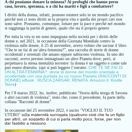
A chi possiamo donare la mimosa? Ai profughi che hanno perso
casa, lavoro, speranza, o a chi ha mariti e figli a combattere?
I diritti della donna, infatti, possono esistere solo in un mondo pacifico
perché non ci sono diritti se la propria vita e quella dei propri cari non
sono salve.
Possiamo, comunque, lottare per la pace e perché nel mondo
si raggiunga la parità di genere, quale che sia il proprio genere.
Per tutta la vita
io
mi sono impegnata nella società per i diritti delle
donne e
,
nel 2021,
i
n occasione della Giornata Mondiale contro la
violenza sulle donne,
il 25 di novembre,
avevo
voluto che uscisse il libro
“Che te ne fai di un’altra femmina?”, una raccolta di storie di donne
occidentali e orientali che amano e
ppure
subiscono violenza.
In uno dei
racconti, avevo
persino immaginato un altro Pianeta dove, però, si
perpetua
va
la
stessa mentalità
terrestre:
l
a donna è un oggetto e come tale
CHE TE NE FAI DI
può essere distrutta.
(qui si può leggere l’estratto:
UN'ALTRA FEMMINA?: storie di donne del mondo orientale e
occidentale con una puntata su un nuovo Pianeta (RACCONTI DI
DONNE) eBook : RUSCA ZARGAR, RENATA: Amazon.it: Kindle
Store
)
Per l’8 marzo 2022, ho, inoltre, pubblicato “Storia della strega di Savona
e altri racconti di violenza”, testo che, come il precedente, fa parte della
collana “Racconti di donne”.
In occasione del 25 novembre 2022, è uscito "VOGLIO IL TUO
a maternità surrogata (qualcuno cioè che fa un figlio
UTERO" sull
per altri), un soggetto di cui si parla molto poco, forse, per non
dar fastidio a nessuno.