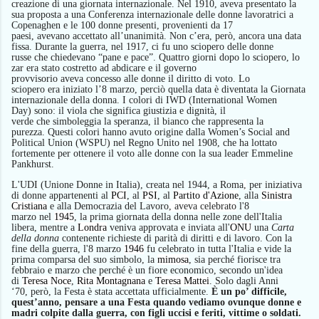
creazione di una giornata internazionale. Nel 1910,
aveva
present
ato
la
sua
proposta
a una Conferenza internazionale delle donne lavoratrici a
Copenaghen e le 100 donne presenti, provenienti da 17
paesi,
avevano
accetta
to
all’unanimità.
N
on
c’era, però, ancora
una data
fissa.
D
urante la guerra,
nel 1917,
ci fu uno sciopero del
le donne
russe
che
chie
devano
“pane e pace”.
Q
uattro giorni dopo lo sciopero, lo
zar
era stato
costretto ad abdicare e il governo
provvisorio
aveva
concess
o
alle donne il diritto di voto. Lo
sciopero
era
iniziato l’8 marzo,
perciò quella
data è diventata
la Giornata
internazionale della donna.
I colori
di IWD
(International Women
Day
)
sono:
i
l viola
che
significa giustizia e dignità,
i
l
verde
che
simboleggia la speranza,
i
l bianco
che
rappresenta la
purezza.
Questi
colori hanno avuto origine dalla Women’s Social and
Political Union (WSPU) nel Regno Unito nel 1908,
che ha lottato
fortemente per ottenere il voto alle donne con la sua leader Emmeline
Pankhurst
.
L
'UDI
(Unione Donne in Italia),
creat
a
nel 1944,
a
Roma
,
per iniziativa
di donne appartenenti al
PCI
, al
PSI
, al
Partito d'Azione
, alla
Sinistra
Cristiana
e alla
Democrazia del Lavoro
,
aveva
celebr
ato
l'8
marzo
nel
1945
, la prima giornata della donna nelle zone dell'Italia
libera, mentre a
Londra
veniva approvata e inviata all'
ONU
una
Carta
della donna
contenente richieste di parità di diritti e di lavoro. Con la
fine della guerra, l'8 marzo
1946
fu celebrato in tutta l'Italia e vide la
prima comparsa del suo simbolo, la
mimosa
,
sia perché
fiorisce tra
febbraio e marzo
che perché è un fiore economico
, secondo un'idea
di
Teresa Noce
,
Rita Montagnana
e
Teresa Mattei
.
Solo dagli Anni
‘70,
però,
la Festa è stata accettata ufficialmente.
È un po’ difficile,
quest’anno, pensare a una Festa quando vediamo ovunque donne e
madri colpite dalla guerra, con figli uccisi e feriti, vittime o soldati.