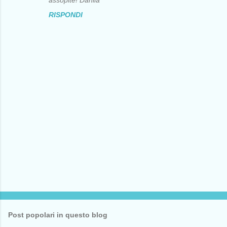
assopite! Danila
e
RISPONDI
n
t
i
P
o
s
t
Post popolari in questo blog
a