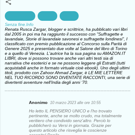
Informazione
Llibertà
Politica
Senza fine.Info
Renata Rusca Zargar, blogger e scrittrice, ha pubblicato vari libri
dal 2005 in poi ma ha raggiunto il successo con "Suffragette e
lavandaie, Storie di lavandaie savonesi e suffragette londinesi", I
classificato con premio pubblicazione al Concorso sulla Parità di
Genere 2025 e presentato due volte al Salone del libro di Torino
e a quello di Venezia. L'autrice ha la sua pagina su AMAZON.IT
LIBRI, dove si possono trovare anche vari altri testi sia di
narrativa che esoterici e se ne possono leggere gli Estratti (tutti
acquistabili anche in formato virtuale cioè ebook). Uno degli ultimi
titoli, prodotto con Zahoor Ahmad Zargar, è LE MIE LETTERE
NEL TUO RICORDO SONO DIVENTATE RACCONTI, una serie di
divertenti avventure nell’India degli anni ‘70.
Anonimo
10 marzo 2023 alle ore 10:55
C
Ho letto IL PENSIERO UNICO e l'ho trovato
o
pertinente, anche se molto crudo, ma totalmente
veritiero che condivido senz'altro. Perciò lo
m
pubblicherò su Versi in giornata. Grazie per
questo articolo che risveglia le coscienze
m