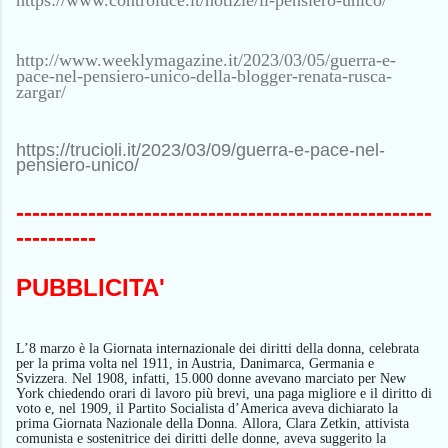
https://www.controluce.it/notizie/il-pensiero-unico/
http://www.weeklymagazine.it/2023/03/05/guerra-e-
pace-nel-pensiero-unico-della-blogger-renata-rusca-
zargar/
https://trucioli.it/2023/03/09/guerra-e-pace-nel-
pensiero-unico/
----------------------------------------------------
----------
PUBBLICITA'
L’8 marzo è l
a
Giornata internazionale dei diritti della donna,
celebrata
per la prima volta nel 1911, in Austria, Danimarca, Germania e
Svizzera.
N
el 1908,
infatti,
15.000 donne
avevano marciato
per New
York chiedendo orari di lavoro più brevi, una paga migliore e il diritto di
voto
e, nel 1909
, il Partito Socialista d’America
aveva dichiarato
la
prima Giornata Nazionale della Donna.
Allora,
Clara Zetkin, attivista
comunista e sostenitrice dei diritti delle donne,
aveva
sugger
ito
la