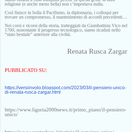
religione
(e anche meno bella)
non c’importava nulla.
C
osì finisce in bolla il Pacifismo, la diplomazia, i colloqui per
trovare un compromesso, il mantenimento di accordi precedenti…
Nei corsi e ricorsi della storia, tratteggiati da Giambattista Vico nel
1700, nonostante il progresso tecnologico, siamo ricaduti
nello
“stato bestiale” anteriore alla civiltà.
R
enata Rusca Zargar
PUBBLICATO SU:
https://versiinvolo.blogspot.
com/2023/03/il-pensiero-unico-
di-renata-rusca-zargar.html
https://www.liguria2000news.it/primo_piano/il-pensiero-
unico/