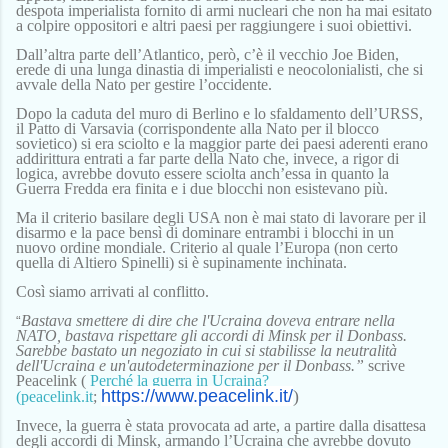
despota imperialista fornito di armi nucleari che non ha mai esitato
a colpire oppositori e altri paesi per raggiungere i suoi obiettivi.
Dall’altra parte dell’Atlantico, però, c’è il vecchio Joe Biden,
erede di una lunga dinastia di imperialisti e neocolonialisti, che si
avvale della Nato per gestire l’occidente.
Dopo la caduta del muro di Berlino e lo sfaldamento dell’URSS,
il Patto di Varsavia (corrispondente alla Nato per il blocco
sovietico) si era sciolto e la maggior parte dei paesi aderenti erano
addirittura entrati a far parte della Nato che, invece, a rigor di
logica, avrebbe dovuto essere sciolta anch’essa in quanto la
Guerra Fredda era finita e i due blocchi non esistevano più.
Ma il criterio basilare degli USA non è mai stato di lavorare per il
disarmo e la pace bensì di dominare entrambi i blocchi in un
nuovo ordine mondiale. Criterio al quale l’Europa (non certo
quella di Altiero Spinelli) si è supinamente inchinata.
Così siamo arrivati al conflitto.
Bastava smettere di dire che l'Ucraina doveva entrare nella
“
NATO, bastava rispettare gli accordi di Minsk per il Donbass.
Sarebbe bastato un negoziato in cui si stabilisse la neutralità
dell'Ucraina e un'autodeterminazione per il Donbass.”
scrive
Peacelink (
Perché la guerra in Ucraina?
https://www.peacelink.
it/
)
(peacelink.it
;
Invece, l
a guerra è stata provocata ad arte, a partire dalla disattesa
degli accordi di Minsk, armando l’Ucrain
a
che avrebbe dovuto