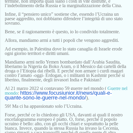
termine, non importa quali siano i costi in vite distrutte, è
l’indebolimento della Russia e la marginalizzazione della Cina.
Infine
, i
l “pensiero unico”
sostiene
che, essendo l’Ucraina
un
paese
aggredit
o
, noi dobbiamo difendere
l’integrità di
uno stato
sovrano.
Bene, s
e il ragionamento è questo, io lo condivido
totalmente
.
Allora, mandiamo armi a tutti i popoli che vengono aggrediti.
Ad esempio, in Palestina dove lo stato canaglia di Israele erode
ogni giorno territori e diritti umani.
Mandiamo armi nello Yemen bombardato dall’Arabia Saudita,
liberiamo la Nigeria da Boko Aram, o il Messico dai cartelli della
droga o l’Eti
o
pia dai ribelli.
E perché non arm
are
i curdi
magari
contro l’amato -oggi- Erdogan,
o
i militanti
in
Kashmir perché si
liberi
no
,
finalmente,
degli invasori India e Pakistan?
Al 21 marzo 2022 si contavano 59 guerre nel mondo (
Guerre nel
https://www.focusjunior.it/
news/quali-e-
mondo
:
quante-sono-le-
guerre-nel-mondo/
).
59! Ma c
i ha appassionato solo l’Ucraina.
Forse, perché ce lo chiedono gli USA,
davanti ai quali il nostro
encefalogramma europeo è piatto. O,
forse, perché il popolo
ucraino è bello: alto, con gli occhi chiari e soprattutto la pelle
bianca.
Invece, quando la
stessa
Russia ha invaso la Cecenia,
siamo rimasti a casa tranquilli perché di quella gente di altra