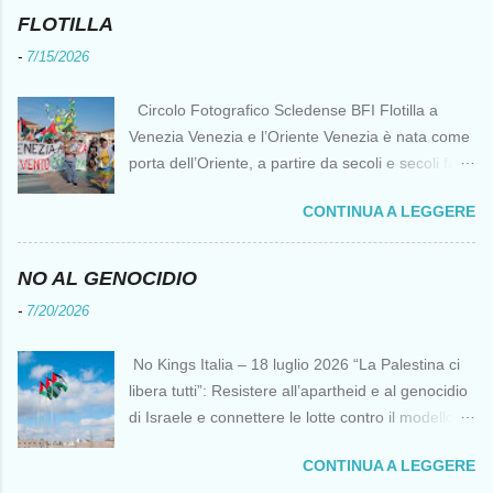
u
n
FLOTILLA
c
o
-
7/15/2026
m
m
e
Circolo Fotografico Scledense BFI Flotilla a
n
Venezia Venezia e l’Oriente Venezia è nata come
t
o
porta dell’Oriente, a partire da secoli e secoli fa ai
tempi delle Crociate dove le capacità nautiche e
CONTINUA A LEGGERE
di cantierizzazione veneziane divennero preziose
per tutti i crociati diretti a Gerusalemme. Proprio
le crociate fornirono ai veneziani l’occasione per
NO AL GENOCIDIO
ottenere vantaggi strategici fondamentali e alla
-
7/20/2026
lunga portarono alla conquista di Costantinopoli,
erano i tempi della quarta crociata nei primi anni
No Kings Italia – 18 luglio 2026 “La Palestina ci
del Duecento. Dal XIII al XV secolo Venezia
libera tutti”: Resistere all’apartheid e al genocidio
continuò ad avere un ruolo fondamentale nei
di Israele e connettere le lotte contro il modello
rapporti tra l’Europa e l’Oriente, ruolo che si
del “diritto del più forte” Omar Barghouti*
incrinò con la scoperta delle Indie Occidentali da
CONTINUA A LEGGERE
Bandiere palestinesi presso il Mausoleo di Yasser
parte, ironia della sorte, di un genovese originario