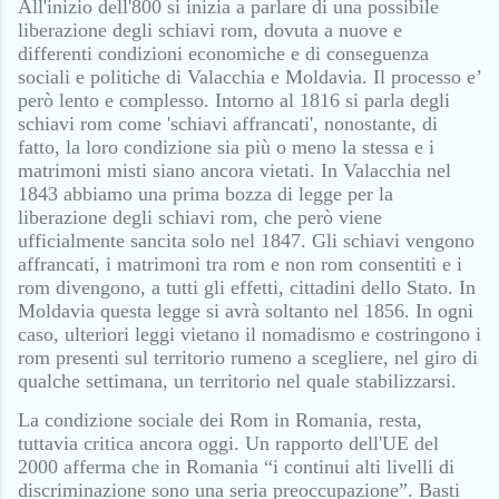
All'inizio dell'800 si inizia a parlare di una possibile
liberazione degli schiavi rom, dovuta a nuove e
differenti condizioni economiche e di conseguenza
sociali e politiche di Valacchia e Moldavia. Il processo e’
però lento e complesso. Intorno al 1816 si parla degli
schiavi rom come 'schiavi affrancati', nonostante, di
fatto, la loro condizione sia più o meno la stessa e i
matrimoni misti siano ancora vietati. In Valacchia nel
1843 abbiamo una prima bozza di legge per la
liberazione degli schiavi rom, che però viene
ufficialmente sancita solo nel 1847. Gli schiavi vengono
affrancati, i matrimoni tra rom e non rom consentiti e i
rom divengono, a tutti gli effetti, cittadini dello Stato. In
Moldavia questa legge si avrà soltanto nel 1856. In ogni
caso, ulteriori leggi vietano il nomadismo e costringono i
rom presenti sul territorio rumeno a scegliere, nel giro di
qualche settimana, un territorio nel quale stabilizzarsi.
La condizione sociale dei Rom in Romania, resta,
tuttavia critica ancora oggi. Un rapporto dell'UE del
2000 afferma che in Romania “i continui alti livelli di
discriminazione sono una seria preoccupazione”. Basti