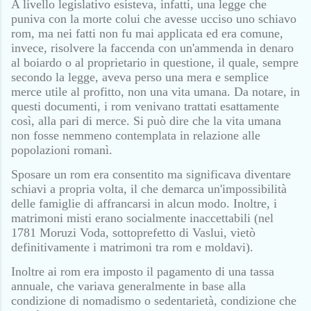
A livello legislativo esisteva, infatti, una legge che
puniva con la morte colui che avesse ucciso uno schiavo
rom, ma nei fatti non fu mai applicata ed era comune,
invece, risolvere la faccenda con un'ammenda in denaro
al boiardo o al proprietario in questione, il quale, sempre
secondo la legge, aveva perso una mera e semplice
merce utile al profitto, non una vita umana. Da notare, in
questi documenti, i rom venivano trattati esattamente
così, alla pari di merce. Si può dire che la vita umana
non fosse nemmeno contemplata in relazione alle
popolazioni romanì.
Sposare un rom era consentito ma significava diventare
schiavi a propria volta, il che demarca un'impossibilità
delle famiglie di affrancarsi in alcun modo. Inoltre, i
matrimoni misti erano socialmente inaccettabili (nel
1781 Moruzi Voda, sottoprefetto di Vaslui, vietò
definitivamente i matrimoni tra rom e moldavi).
Inoltre ai rom era imposto il pagamento di una tassa
annuale, che variava generalmente in base alla
condizione di nomadismo o sedentarietà, condizione che