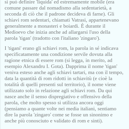
si può definire 'liquida' ed estremamente mobile (era
comune passare dal nomadismo alla sedentarietà, a
seconda di ciò che il padrone decideva di farne). Gli
schiavi rom sedentari, chiamati Vatrasi, appartenevano
generalmente a monasteri e boiardi. È durante il
Medioevo che inizia anche ad allargarsi l'uso della
parola 'tigan' (tradotto con l'italiano 'zingaro').
I 'tigani' erano gli schiavi rom, la parola in sé indicava
specificatamente una condizione servile dovuta alla
ragione etnica di essere rom (si legga, in merito, ad
esempio Alexandru I. Gota). Dapprima il nome 'tigan'
veniva esteso anche agli schiavi tartari, ma con il tempo,
data la quantità di rom ridotti in schiavitù (e cioè la
totalità di quelli presenti sul territorio), il nome viene
utilizzato solo in relazione agli schiavi rom. Da qui
nasce anche il senso dispregiativo e offensivo della
parola, che molto spesso si utilizza ancora oggi
(pensiamo a quante volte nei media italiani, sentiamo
dire la parola 'zingaro' come se fosse un sinonimo e
anche più conosciuto e validato di rom e sinti).