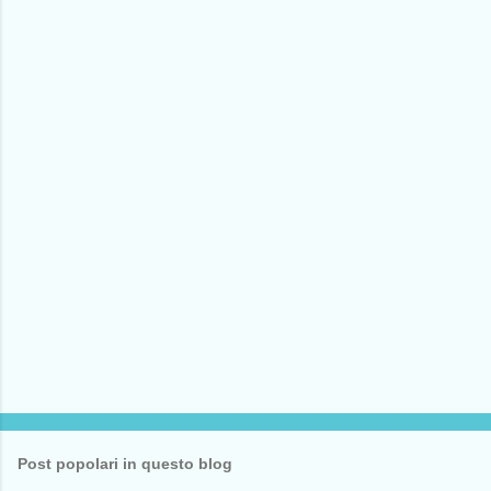
m
e
n
t
i
Post popolari in questo blog