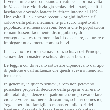
È verosimile che i rom siano arrivati per la prima volta
in Valacchia e Moldavia già schiavi dei tartari, che lì li
lasciarono dovendo battere in ritirata intorno al 1192.
Una volta lì, le - ancora recenti - origini indiane e il
colore della pelle, mediamente più scuro rispetto alla
popolazione rumena non rom, fece sì che le popolazioni
romani fossero facilmente distinguibili e, di
conseguenza, estremamente facili da censire, catturare e
impiegare nuovamente come schiavi.
Esistevano tre tipi di schiavi rom: schiavi del Principe,
schiavi dei monasteri e schiavi dei capi boiardi.
Le leggi a cui dovevano sottostare dipendevano dal tipo
di padrone e dall'influenza che questi aveva o meno sul
territorio.
In generale, in quanto schiavi, i rom non potevano
possedere proprietà, decidere della propria vita, erano
alle totali dipendenze dei padroni che ne potevano fare
ciò che volevano: merce di scambio, schiavi domestici,
'regali' per altre famiglie o monasteri, alla pari del
bestiame. Secondo la legge i rom erano schiavi per