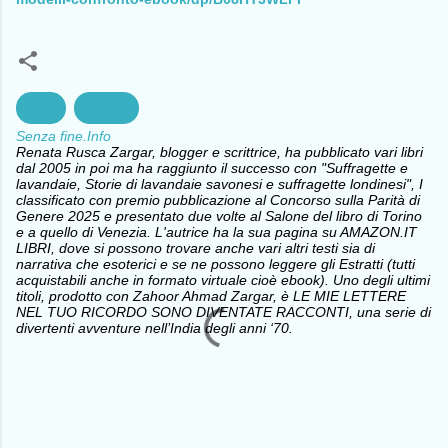
Diritti
Società
Senza fine.Info
Renata Rusca Zargar, blogger e scrittrice, ha pubblicato vari libri
dal 2005 in poi ma ha raggiunto il successo con "Suffragette e
lavandaie, Storie di lavandaie savonesi e suffragette londinesi", I
classificato con premio pubblicazione al Concorso sulla Parità di
Genere 2025 e presentato due volte al Salone del libro di Torino
e a quello di Venezia. L'autrice ha la sua pagina su AMAZON.IT
LIBRI, dove si possono trovare anche vari altri testi sia di
narrativa che esoterici e se ne possono leggere gli Estratti (tutti
acquistabili anche in formato virtuale cioè ebook). Uno degli ultimi
titoli, prodotto con Zahoor Ahmad Zargar, è LE MIE LETTERE
NEL TUO RICORDO SONO DIVENTATE RACCONTI, una serie di
divertenti avventure nell’India degli anni ‘70.
C
o
m