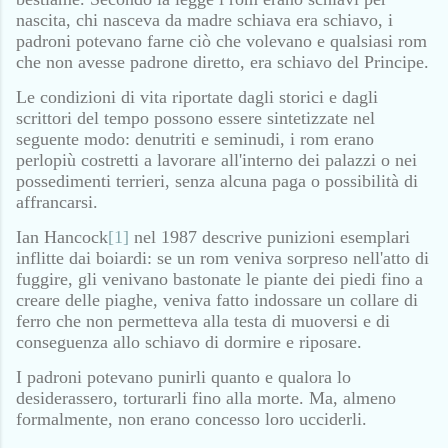
nascita, chi nasceva da madre schiava era schiavo, i
padroni potevano farne ciò che volevano e qualsiasi rom
che non avesse padrone diretto, era schiavo del Principe.
Le condizioni di vita riportate dagli storici e dagli
scrittori del tempo possono essere sintetizzate nel
seguente modo: denutriti e seminudi, i rom erano
perlopiù costretti a lavorare all'interno dei palazzi o nei
possedimenti terrieri, senza alcuna paga o possibilità di
affrancarsi.
Ian Hancock
[1]
nel 1987 descrive punizioni esemplari
inflitte dai boiardi: se un rom veniva sorpreso nell'atto di
fuggire, gli venivano bastonate le piante dei piedi fino a
creare delle piaghe, veniva fatto indossare un collare di
ferro che non permetteva alla testa di muoversi e di
conseguenza allo schiavo di dormire e riposare.
I padroni potevano punirli quanto e qualora lo
desiderassero, torturarli fino alla morte. Ma, almeno
formalmente, non erano concesso loro ucciderli.