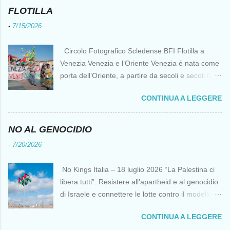
FLOTILLA
-
7/15/2026
Circolo Fotografico Scledense BFI Flotilla a
Venezia Venezia e l’Oriente Venezia è nata come
porta dell’Oriente, a partire da secoli e secoli fa ai
tempi delle Crociate dove le capacità nautiche e
CONTINUA A LEGGERE
di cantierizzazione veneziane divennero preziose
per tutti i crociati diretti a Gerusalemme. Proprio
le crociate fornirono ai veneziani l’occasione per
NO AL GENOCIDIO
ottenere vantaggi strategici fondamentali e alla
-
7/20/2026
lunga portarono alla conquista di Costantinopoli,
erano i tempi della quarta crociata nei primi anni
No Kings Italia – 18 luglio 2026 “La Palestina ci
del Duecento. Dal XIII al XV secolo Venezia
libera tutti”: Resistere all’apartheid e al genocidio
continuò ad avere un ruolo fondamentale nei
di Israele e connettere le lotte contro il modello
rapporti tra l’Europa e l’Oriente, ruolo che si
del “diritto del più forte” Omar Barghouti*
incrinò con la scoperta delle Indie Occidentali da
CONTINUA A LEGGERE
Bandiere palestinesi presso il Mausoleo di Yasser
parte, ironia della sorte, di un genovese originario