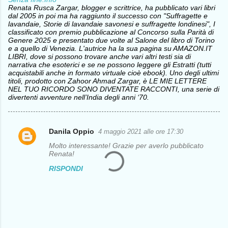
Renata Rusca Zargar, blogger e scrittrice, ha pubblicato vari libri
dal 2005 in poi ma ha raggiunto il successo con "Suffragette e
lavandaie, Storie di lavandaie savonesi e suffragette londinesi", I
classificato con premio pubblicazione al Concorso sulla Parità di
Genere 2025 e presentato due volte al Salone del libro di Torino
e a quello di Venezia. L'autrice ha la sua pagina su AMAZON.IT
LIBRI, dove si possono trovare anche vari altri testi sia di
narrativa che esoterici e se ne possono leggere gli Estratti (tutti
acquistabili anche in formato virtuale cioè ebook). Uno degli ultimi
titoli, prodotto con Zahoor Ahmad Zargar, è LE MIE LETTERE
NEL TUO RICORDO SONO DIVENTATE RACCONTI, una serie di
divertenti avventure nell’India degli anni ‘70.
Danila Oppio
4 maggio 2021 alle ore 17:30
C
Molto interessante! Grazie per averlo pubblicato
o
Renata!
m
RISPONDI
m
e
n
t