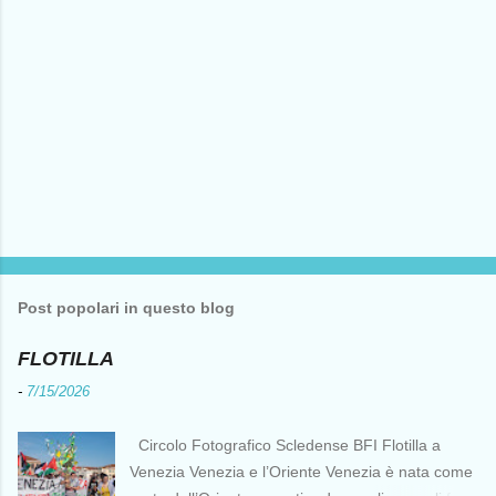
i
P
o
s
t
Post popolari in questo blog
a
u
n
FLOTILLA
c
o
-
7/15/2026
m
m
e
Circolo Fotografico Scledense BFI Flotilla a
n
Venezia Venezia e l’Oriente Venezia è nata come
t
o