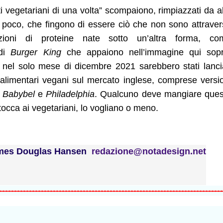
sti vegetariani di una volta” scompaiono, rimpiazzati da al
 poco, che fingono di essere ciò che non sono attrave
zioni di proteine nate sotto un’altra forma, co
di
Burger King
che appaiono nell’immagine qui sopr
, nel solo mese di dicembre 2021 sarebbero stati lanci
i alimentari vegani sul mercato inglese, comprese versi
i
Babybel
e
Philadelphia
. Qualcuno deve mangiare ques
occa ai vegetariani, lo vogliano o meno.
ames Douglas Hansen
redazione@notadesign.net
---------------------------------------------------------------------------