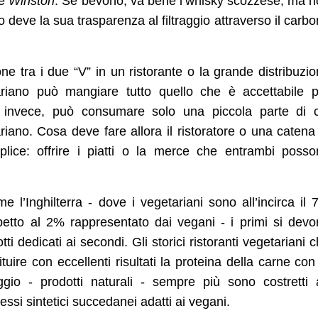
le
Winston
. Se bevono, va bene l’whisky scozzese, ma 
 deve la sua trasparenza al filtraggio attraverso il carb
one tra i due “V” in un ristorante o la grande distribuzi
ariano può mangiare tutto quello che è accettabile p
, invece, può consumare solo una piccola parte di c
ano. Cosa deve fare allora il ristoratore o una catena
lice: offrire i piatti o la merce che entrambi posso
 l’Inghilterra - dove i vegetariani sono all’incirca il
spetto al 2% rappresentato dai vegani - i primi si dev
ti dedicati ai secondi. Gli storici ristoranti vegetariani 
ituire con eccellenti risultati la proteina della carne con
gio - prodotti naturali - sempre più sono costretti 
essi sintetici
succedanei adatti ai vegani.