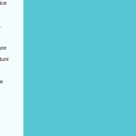
ice
.
ure
tuni
de