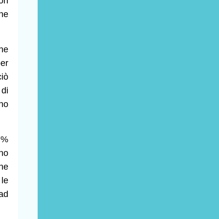
non
one
one
er
iò
 di
no
 7%
ono
che
 le
ad