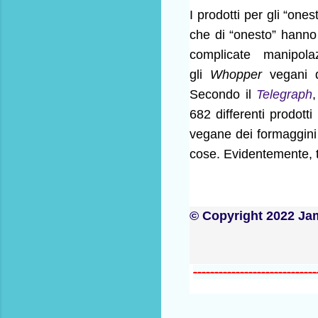
I prodotti per gli “one
che di “onesto” hanno
complicate manipola
gli
Whopper
vegani 
Secondo il
Telegraph
682 differenti prodott
vegane dei formaggin
cose. Evidentemente, t
© Copyright 2022 J
-----------------------------