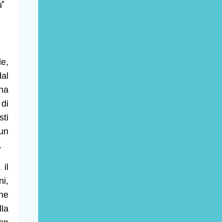
a”
le,
al
na
 di
sti
un
.
 il
i,
ine
lla