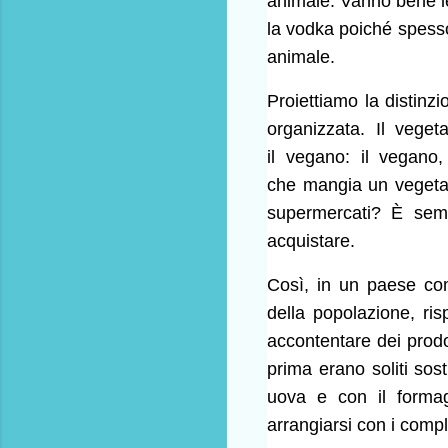
animale. Vanno bene 
la vodka poiché spesso
animale.
Proiettiamo la distinzi
organizzata. Il veget
il vegano: il vegano
che mangia un vegetari
supermercati? È semp
acquistare.
Così, in un paese come
della popolazione, ri
accontentare dei prodot
prima erano soliti sost
uova e con il formag
arrangiarsi con i compl