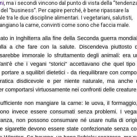
ni
, ma i secondi vincono dal punto di vista della “tendenz
o del “business”. Per capire perché, è bene ripassare la
tra le due discipline alimentari. I vegetariani, salutisti,
giano la carne, convinti come sono che faccia male.
ato in Inghilterra alla fine della Seconda guerra mondia
la a che fare con la salute. Discendeva piuttosto d
sarebbe immorale lo sfruttamento degli animali: era u
Tant’è che i vegani “storici” accettavano che quel tipo
ortare a squilibri dietetici - da riequilibrare con compo
 pratica disdicevole e per niente naturale, ma anche 
er comportarsi virtuosamente nei confronti delle creature
sufficiente non mangiare la carne: le uova, il formaggio,
sono invece essere consumati senza problemi. I vegan
ervanza, non possono consumare né usare nulla di orig
e sigarette devono essere state confezionate senza co