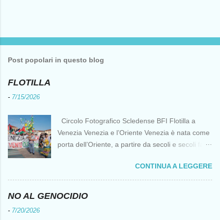
Post popolari in questo blog
FLOTILLA
-
7/15/2026
Circolo Fotografico Scledense BFI Flotilla a
Venezia Venezia e l’Oriente Venezia è nata come
porta dell’Oriente, a partire da secoli e secoli fa ai
tempi delle Crociate dove le capacità nautiche e
CONTINUA A LEGGERE
di cantierizzazione veneziane divennero preziose
per tutti i crociati diretti a Gerusalemme. Proprio
le crociate fornirono ai veneziani l’occasione per
NO AL GENOCIDIO
ottenere vantaggi strategici fondamentali e alla
-
7/20/2026
lunga portarono alla conquista di Costantinopoli,