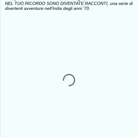
NEL TUO RICORDO SONO DIVENTATE RACCONTI, una serie di
divertenti avventure nell’India degli anni ‘70.
C
o
m
m
e
n
t
i