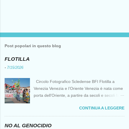
Post popolari in questo blog
FLOTILLA
-
7/15/2026
Circolo Fotografico Scledense BFI Flotilla a
Venezia Venezia e l’Oriente Venezia è nata come
porta dell’Oriente, a partire da secoli e secoli fa ai
tempi delle Crociate dove le capacità nautiche e
CONTINUA A LEGGERE
di cantierizzazione veneziane divennero preziose
per tutti i crociati diretti a Gerusalemme. Proprio
le crociate fornirono ai veneziani l’occasione per
NO AL GENOCIDIO