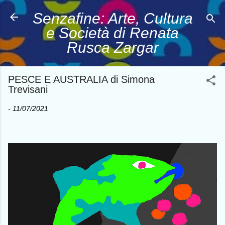
Passa ai contenuti principali
Senzafine: Arte, Cultura
e Società di Renata
Rusca Zargar
PESCE E AUSTRALIA di Simona
Trevisani
-
11/07/2021