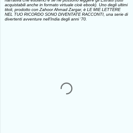
narrativa che esoterici e se ne possono leggere gli Estratti (tutti
acquistabili anche in formato virtuale cioè ebook). Uno degli ultimi
titoli, prodotto con Zahoor Ahmad Zargar, è LE MIE LETTERE
NEL TUO RICORDO SONO DIVENTATE RACCONTI, una serie di
divertenti avventure nell’India degli anni ‘70.
C
o
m
m
e
n
t
i