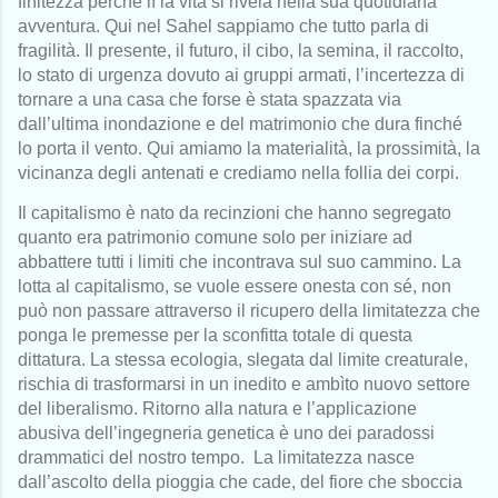
finitezza perché lì la vita si rivela nella sua quotidiana
avventura. Qui nel Sahel sappiamo che tutto parla di
fragilità. Il presente, il futuro, il cibo, la semina, il raccolto,
lo stato di urgenza dovuto ai gruppi armati, l’incertezza di
tornare a una casa che forse è stata spazzata via
dall’ultima inondazione e del matrimonio che dura finché
lo porta il vento. Qui amiamo la materialità, la prossimità, la
vicinanza degli antenati e crediamo nella follia dei corpi.
Il capitalismo è nato da recinzioni che hanno segregato
quanto era patrimonio comune solo per iniziare ad
abbattere tutti i limiti che incontrava sul suo cammino. La
lotta al capitalismo, se vuole essere onesta con sé, non
può non passare attraverso il ricupero della limitatezza che
ponga le premesse per la sconfitta totale di questa
dittatura. La stessa ecologia, slegata dal limite creaturale,
rischia di trasformarsi in un inedito e ambìto nuovo settore
del liberalismo. Ritorno alla natura e l’applicazione
abusiva dell’ingegneria genetica è uno dei paradossi
drammatici del nostro tempo.
La limitatezza nasce
dall’ascolto della pioggia che cade, del fiore che sboccia