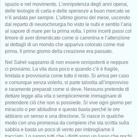
spazio e nel movimento. L’onnipotenza degli anni operai,
delle teologie di carta e delle speranze a buon mercato se
n’è andata per sempre. L’ultimo giorno del mese, uscendo
dal reparto di neurochirurgia ho visto le nubi e sentito l’aria
al sapore di mare per la prima volta. I primi incerti passi col
timore di aver dimenticato come si cammina e l’attenzione
ai dettagli di un mondo che appariva colorato come mai
prima. Il primo giorno della creazione era passato.
Nel Sahel sappiamo di non essere onnipotenti e neppure
ci proviamo. La vita dura poco e quando c’è è fragile,
limitata e provvisoria come tutto il resto. Si arriva per caso
o comunque senza volerlo, si parte talvolta all’improvviso
e raramente preparati come si deve. Nessuno pretende di
dettare legge alla vita o semplicemente immaginare di
pretendere ciò che non si possiede. Si vive ogni giorno per
miracolo o per abitudine e questo basta perché le ore
abbiano un senso e una direzione. Si nasce in qualche
modo con una promessa da compiere che sta scritta sulla
sabbia e basta un poco di vento per imbrogliarne il
tracciato. Lo sanno tutti che i diritti sono un lusso che pochi