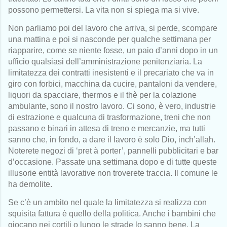
possono permettersi. La vita non si spiega ma si vive.
Non parliamo poi del lavoro che arriva, si perde, scompare
una mattina e poi si nasconde per qualche settimana per
riapparire, come se niente fosse, un paio d’anni dopo in un
ufficio qualsiasi dell’amministrazione penitenziaria. La
limitatezza dei contratti inesistenti e il precariato che va in
giro con forbici, macchina da cucire, pantaloni da vendere,
liquori da spacciare, thermos e il thè per la colazione
ambulante, sono il nostro lavoro. Ci sono, è vero, industrie
di estrazione e qualcuna di trasformazione, treni che non
passano e binari in attesa di treno e mercanzie, ma tutti
sanno che, in fondo, a dare il lavoro è solo Dio, inch’allah.
Noterete negozi di ‘pret à porter’, pannelli pubblicitari e bar
d’occasione. Passate una settimana dopo e di tutte queste
illusorie entità lavorative non troverete traccia. Il comune le
ha demolite.
Se c’è un ambito nel quale la limitatezza si realizza con
squisita fattura è quello della politica. Anche i bambini che
giocano nei cortili o lungo le strade lo sanno bene. La