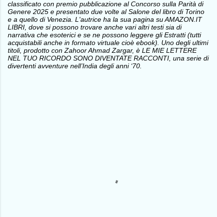
classificato con premio pubblicazione al Concorso sulla Parità di
Genere 2025 e presentato due volte al Salone del libro di Torino
e a quello di Venezia. L'autrice ha la sua pagina su AMAZON.IT
LIBRI, dove si possono trovare anche vari altri testi sia di
narrativa che esoterici e se ne possono leggere gli Estratti (tutti
acquistabili anche in formato virtuale cioè ebook). Uno degli ultimi
titoli, prodotto con Zahoor Ahmad Zargar, è LE MIE LETTERE
NEL TUO RICORDO SONO DIVENTATE RACCONTI, una serie di
divertenti avventure nell’India degli anni ‘70.
C
o
m
m
e
n
t
i