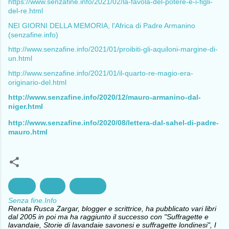
https://www.senzafine.info/2021/02/la-favola-del-potere-e-i-figli-
del-re.html
NEI GIORNI DELLA MEMORIA, l'Africa di Padre Armanino
(senzafine.info)
http://www.senzafine.info/2021/01/proibiti-gli-aquiloni-margine-di-
un.html
http://www.senzafine.info/2021/01/il-quarto-re-magio-era-
originario-del.html
http://www.senzafine.info/2020/12/mauro-armanino-dal-
niger.html
http://www.senzafine.info/2020/08/lettera-dal-sahel-di-padre-
mauro.html
Africa
Diritti
Giustizia
Senza fine.Info
Renata Rusca Zargar, blogger e scrittrice, ha pubblicato vari libri
dal 2005 in poi ma ha raggiunto il successo con "Suffragette e
lavandaie, Storie di lavandaie savonesi e suffragette londinesi", I