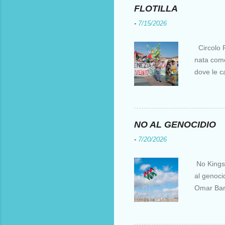
FLOTILLA
-
7/15/2026
Circolo F
nata come 
dove le c
i crociati
per otten
Costantin
al XV sec
NO AL GENOCIDIO
l’Europa e
-
7/20/2026
parte, ir
fu una de
No Kings I
natanti è 
al genocid
suoi scopi
Omar Barg
Muqata'a L
” senza p
per i pale