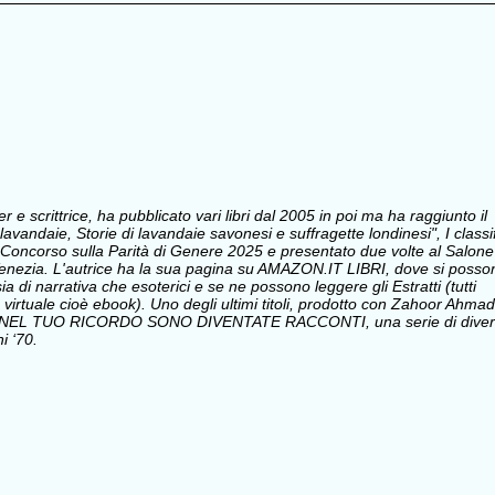
e scrittrice, ha pubblicato vari libri dal 2005 in poi ma ha raggiunto il
avandaie, Storie di lavandaie savonesi e suffragette londinesi", I classi
Concorso sulla Parità di Genere 2025 e presentato due volte al Salone
i Venezia. L'autrice ha la sua pagina su AMAZON.IT LIBRI, dove si posso
sia di narrativa che esoterici e se ne possono leggere gli Estratti (tutti
 virtuale cioè ebook). Uno degli ultimi titoli, prodotto con Zahoor Ahmad
 NEL TUO RICORDO SONO DIVENTATE RACCONTI, una serie di divert
i ‘70.