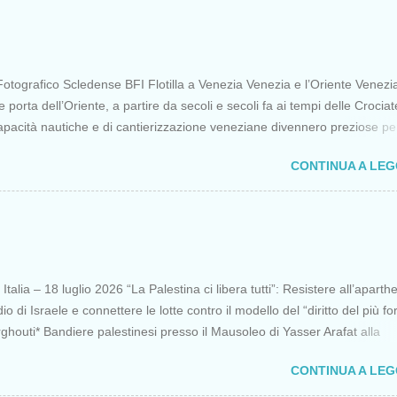
otografico Scledense BFI Flotilla a Venezia Venezia e l’Oriente Venezi
porta dell’Oriente, a partire da secoli e secoli fa ai tempi delle Crociat
apacità nautiche e di cantierizzazione veneziane divennero preziose per 
 diretti a Gerusalemme. Proprio le crociate fornirono ai veneziani l’occa
CONTINUA A LE
ere vantaggi strategici fondamentali e alla lunga portarono alla conquist
opoli, erano i tempi della quarta crociata nei primi anni del Duecento. Da
olo Venezia continuò ad avere un ruolo fondamentale nei rapporti tra
 l’Oriente, ruolo che si incrinò con la scoperta delle Indie Occidentali d
onia della sorte, di un genovese originario di quella Repubblica Marinar
lle nemiche più battagliere di Venezia. FLOTILLA Un flottiglia di 39 picco
talia – 18 luglio 2026 “La Palestina ci libera tutti”: Resistere all’aparth
partita da Barcellona il 12 aprile per una missione non violenta che ha t
io di Israele e connettere le lotte contro il modello del “diritto del più fo
 principali quello di portare aiuti a...
houti* Bandiere palestinesi presso il Mausoleo di Yasser Arafat alla
a “totale impunità ” di Israele ha dato inizio a un’“era del diritto del più
CONTINUA A LE
recedenti da decenni, rappresentando una minaccia per l’umanità, non
stinesi. Con il sostegno dell’ Occidente coloniale , Italia compresa, Israe