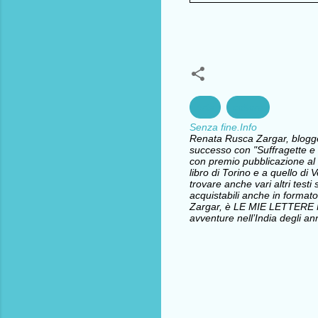
Arte
cultura
Senza fine.Info
Renata Rusca Zargar, blogger 
successo con "Suffragette e l
con premio pubblicazione al 
libro di Torino e a quello d
trovare anche vari altri testi 
acquistabili anche in formato
Zargar, è LE MIE LETTERE
avventure nell’India degli ann
C
o
m
m