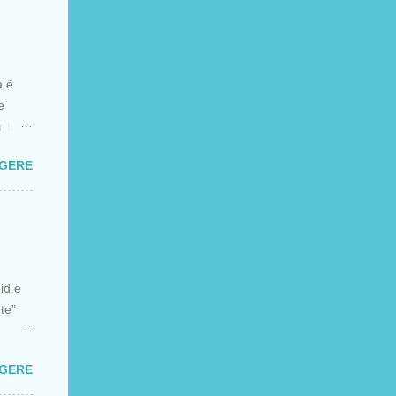
a è
e
tutti
sione
GGERE
a di
l XIII
a
a che
li
eid e
ra i
rte”
 forte
GGERE
 solo
le sta