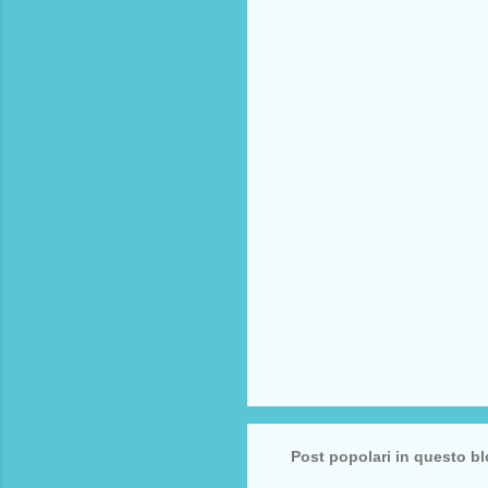
e
n
t
i
Post popolari in questo b