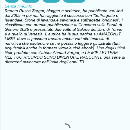
Senza fine.Info
Renata Rusca Zargar, blogger e scrittrice, ha pubblicato vari libri
dal 2005 in poi ma ha raggiunto il successo con "Suffragette e
lavandaie, Storie di lavandaie savonesi e suffragette londinesi", I
classificato con premio pubblicazione al Concorso sulla Parità di
Genere 2025 e presentato due volte al Salone del libro di Torino
e a quello di Venezia. L'autrice ha la sua pagina su AMAZON.IT
LIBRI, dove si possono trovare anche vari altri testi sia di
narrativa che esoterici e se ne possono leggere gli Estratti (tutti
acquistabili anche in formato virtuale cioè ebook). Uno degli ultimi
titoli, prodotto con Zahoor Ahmad Zargar, è LE MIE LETTERE
NEL TUO RICORDO SONO DIVENTATE RACCONTI, una serie di
divertenti avventure nell’India degli anni ‘70.
C
o
m
m
e
n
t
i