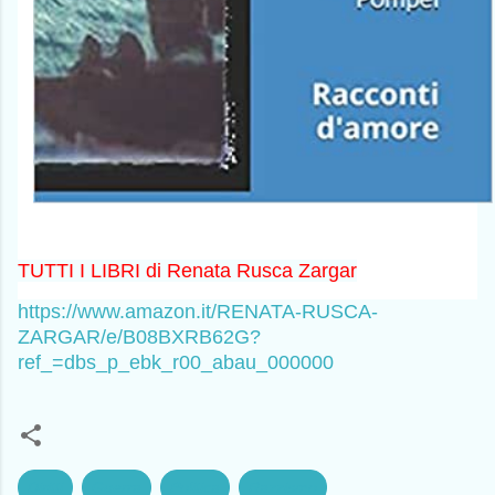
TUTTI I LIBRI di Renata Rusca Zargar
https://www.amazon.it/RENATA-RUSCA-
ZARGAR/e/B08BXRB62G?
ref_=dbs_p_ebk_r00_abau_000000
Diritti
Guerra
Politica
Razzismo