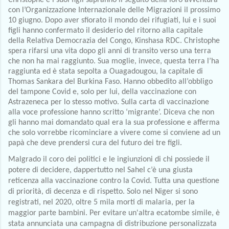
Christophe e i suoi figli sapranno il seguito della loro avventura 
con l’Organizzazione Internazionale delle Migrazioni il prossimo 
10 giugno. Dopo aver sfiorato il mondo dei rifugiati, lui e i suoi 
figli hanno confermato il desiderio del ritorno alla capitale 
della Relativa Democrazia del Congo, Kinshasa RDC. Christophe 
spera rifarsi una vita dopo gli anni di transito verso una terra 
che non ha mai raggiunto. Sua moglie, invece, questa terra l’ha 
raggiunta ed è stata sepolta a Ouagadougou, la capitale di 
Thomas Sankara del Burkina Faso. Hanno obbedito all’obbligo 
del tampone Covid e, solo per lui, della vaccinazione con 
Astrazeneca per lo stesso motivo. Sulla carta di vaccinazione 
alla voce professione hanno scritto ‘migrante’. Diceva che non 
gli hanno mai domandato qual era la sua professione e afferma 
che solo vorrebbe ricominciare a vivere come si conviene ad un 
papà che deve prendersi cura del futuro dei tre figli. 
Malgrado il coro dei politici e le ingiunzioni di chi possiede il 
potere di decidere, dappertutto nel Sahel c’è una giusta 
reticenza alla vaccinazione contro la Covid. Tutta una questione 
di priorità, di decenza e di rispetto. Solo nel Niger si sono 
registrati, nel 2020, oltre 5 mila morti di malaria, per la 
maggior parte bambini. Per evitare un'altra ecatombe simile, è 
stata annunciata una campagna di distribuzione personalizzata 