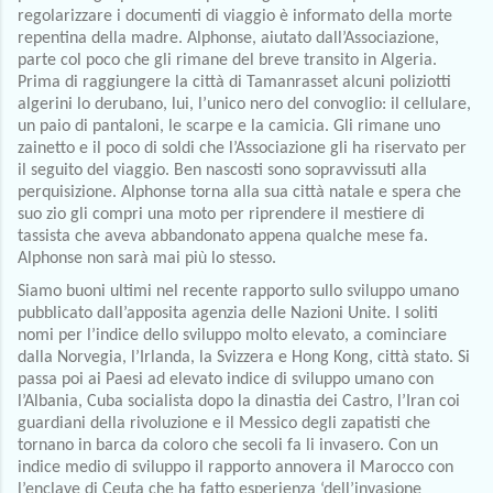
regolarizzare i documenti di viaggio è informato della morte 
repentina della madre. Alphonse, aiutato dall’Associazione, 
parte col poco che gli rimane del breve transito in Algeria. 
Prima di raggiungere la città di Tamanrasset alcuni poliziotti 
algerini lo derubano, lui, l’unico nero del convoglio: il cellulare, 
un paio di pantaloni, le scarpe e la camicia. Gli rimane uno 
zainetto e il poco di soldi che l’Associazione gli ha riservato per 
il seguito del viaggio. Ben nascosti sono sopravvissuti alla 
perquisizione. Alphonse torna alla sua città natale e spera che 
suo zio gli compri una moto per riprendere il mestiere di 
tassista che aveva abbandonato appena qualche mese fa. 
Alphonse non sarà mai più lo stesso.
Siamo buoni ultimi nel recente rapporto sullo sviluppo umano 
pubblicato dall’apposita agenzia delle Nazioni Unite. I soliti 
nomi per l’indice dello sviluppo molto elevato, a cominciare 
dalla Norvegia, l’Irlanda, la Svizzera e Hong Kong, città stato. Si 
passa poi ai Paesi ad elevato indice di sviluppo umano con 
l’Albania, Cuba socialista dopo la dinastia dei Castro, l’Iran coi 
guardiani della rivoluzione e il Messico degli zapatisti che 
tornano in barca da coloro che secoli fa li invasero. Con un 
indice medio di sviluppo il rapporto annovera il Marocco con 
l’enclave di Ceuta che ha fatto esperienza ‘dell’invasione 