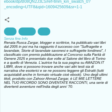
ebook/dp/B08QN2J3LS/ref=tmm_kin_swatch_0?
_encoding=UTF8&qid=1609425609&sr=1-1
Diritti
Migranti
Pace
Senza fine.Info
Renata Rusca Zargar, blogger e scrittrice, ha pubblicato vari libri
dal 2005 in poi ma ha raggiunto il successo con "Suffragette e
lavandaie, Storie di lavandaie savonesi e suffragette londinesi", I
classificato con premio pubblicazione al Concorso sulla Parità di
Genere 2025 e presentato due volte al Salone del libro di Torino
e a quello di Venezia. L'autrice ha la sua pagina su AMAZON.IT
LIBRI, dove si possono trovare anche vari altri testi sia di
narrativa che esoterici e se ne possono leggere gli Estratti (tutti
acquistabili anche in formato virtuale cioè ebook). Uno degli ultimi
titoli, prodotto con Zahoor Ahmad Zargar, è LE MIE LETTERE
NEL TUO RICORDO SONO DIVENTATE RACCONTI, una serie di
divertenti avventure nell’India degli anni ‘70.
C
o
m