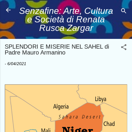
Passa ai contenuti principali
Senzafine: Arte, Cultura
e Società di Renata
Rusca Zargar
SPLENDORI E MISERIE NEL SAHEL di
Padre Mauro Armanino
-
6/04/2021