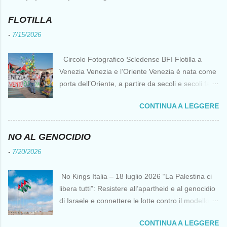
FLOTILLA
-
7/15/2026
Circolo Fotografico Scledense BFI Flotilla a
Venezia Venezia e l’Oriente Venezia è nata come
porta dell’Oriente, a partire da secoli e secoli fa ai
tempi delle Crociate dove le capacità nautiche e
CONTINUA A LEGGERE
di cantierizzazione veneziane divennero preziose
per tutti i crociati diretti a Gerusalemme. Proprio
le crociate fornirono ai veneziani l’occasione per
NO AL GENOCIDIO
ottenere vantaggi strategici fondamentali e alla
-
7/20/2026
lunga portarono alla conquista di Costantinopoli,
erano i tempi della quarta crociata nei primi anni
No Kings Italia – 18 luglio 2026 “La Palestina ci
del Duecento. Dal XIII al XV secolo Venezia
libera tutti”: Resistere all’apartheid e al genocidio
continuò ad avere un ruolo fondamentale nei
di Israele e connettere le lotte contro il modello
rapporti tra l’Europa e l’Oriente, ruolo che si
del “diritto del più forte” Omar Barghouti*
incrinò con la scoperta delle Indie Occidentali da
CONTINUA A LEGGERE
Bandiere palestinesi presso il Mausoleo di Yasser