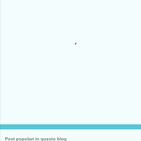
m
e
n
t
i
Post popolari in questo blog