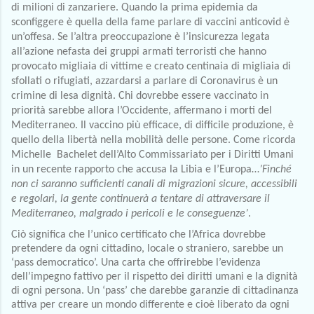
di milioni di zanzariere. Quando la prima epidemia da 
sconfiggere è quella della fame parlare di vaccini anticovid è 
un’offesa. Se l’altra preoccupazione è l’insicurezza legata 
all’azione nefasta dei gruppi armati terroristi che hanno 
provocato migliaia di vittime e creato centinaia di migliaia di 
sfollati o rifugiati, azzardarsi a parlare di Coronavirus è un 
crimine di lesa dignità. Chi dovrebbe essere vaccinato in 
priorità sarebbe allora l’Occidente, affermano i morti del 
Mediterraneo. Il vaccino più efficace, di difficile produzione, è 
quello della libertà nella mobilità delle persone. Come ricorda 
Michelle  Bachelet dell’Alto Commissariato per i Diritti Umani 
in un recente rapporto che accusa la Libia e l’Europa…
’Finché 
non ci saranno sufficienti canali di migrazioni sicure, accessibili 
e regolari, la gente continuerà a tentare di attraversare il 
Mediterraneo, malgrado i pericoli e le conseguenze’
. 
Ciò significa che l’unico certificato che l’Africa dovrebbe 
pretendere da ogni cittadino, locale o straniero, sarebbe un 
‘pass democratico’. Una carta che offrirebbe l’evidenza 
dell’impegno fattivo per il rispetto dei diritti umani e la dignità 
di ogni persona. Un ‘pass’ che darebbe garanzie di cittadinanza 
attiva per creare un mondo differente e cioè liberato da ogni 