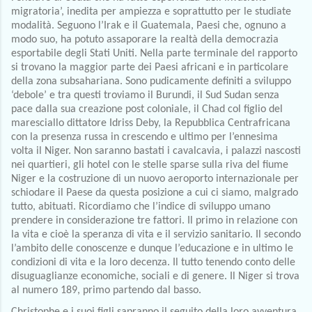
migratoria’, inedita per ampiezza e soprattutto per le studiate 
modalità. Seguono l’Irak e il Guatemala, Paesi che, ognuno a 
modo suo, ha potuto assaporare la realtà della democrazia 
esportabile degli Stati Uniti. Nella parte terminale del rapporto 
si trovano la maggior parte dei Paesi africani e in particolare 
della zona subsahariana. Sono pudicamente definiti a sviluppo 
‘debole’ e tra questi troviamo il Burundi, il Sud Sudan senza 
pace dalla sua creazione post coloniale, il Chad col figlio del 
maresciallo dittatore Idriss Deby, la Repubblica Centrafricana 
con la presenza russa in crescendo e ultimo per l’ennesima 
volta il Niger. Non saranno bastati i cavalcavia, i palazzi nascosti 
nei quartieri, gli hotel con le stelle sparse sulla riva del fiume 
Niger e la costruzione di un nuovo aeroporto internazionale per 
schiodare il Paese da questa posizione a cui ci siamo, malgrado 
tutto, abituati. Ricordiamo che l’indice di sviluppo umano 
prendere in considerazione tre fattori. Il primo in relazione con 
la vita e cioè la speranza di vita e il servizio sanitario. Il secondo 
l’ambito delle conoscenze e dunque l’educazione e in ultimo le 
condizioni di vita e la loro decenza. Il tutto tenendo conto delle 
disuguaglianze economiche, sociali e di genere. Il Niger si trova 
al numero 189, primo partendo dal basso.