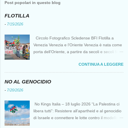
Post popolari in questo blog
FLOTILLA
-
7/15/2026
Circolo Fotografico Scledense BFI Flotilla a
Venezia Venezia e l’Oriente Venezia è nata come
porta dell’Oriente, a partire da secoli e secoli fa ai
tempi delle Crociate dove le capacità nautiche e
CONTINUA A LEGGERE
di cantierizzazione veneziane divennero preziose
per tutti i crociati diretti a Gerusalemme. Proprio
le crociate fornirono ai veneziani l’occasione per
NO AL GENOCIDIO
ottenere vantaggi strategici fondamentali e alla
-
7/20/2026
lunga portarono alla conquista di Costantinopoli,
erano i tempi della quarta crociata nei primi anni
No Kings Italia – 18 luglio 2026 “La Palestina ci
del Duecento. Dal XIII al XV secolo Venezia
libera tutti”: Resistere all’apartheid e al genocidio
continuò ad avere un ruolo fondamentale nei
di Israele e connettere le lotte contro il modello
rapporti tra l’Europa e l’Oriente, ruolo che si
del “diritto del più forte” Omar Barghouti*
incrinò con la scoperta delle Indie Occidentali da