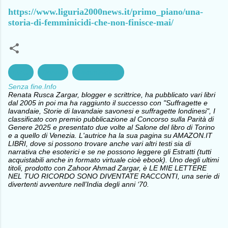
https://www.liguria2000news.it/primo_piano/una-
storia-di-femminicidi-che-non-finisce-mai/
Diritti
Donne
Femminicidio
Senza fine.Info
Renata Rusca Zargar, blogger e scrittrice, ha pubblicato vari libri
dal 2005 in poi ma ha raggiunto il successo con "Suffragette e
lavandaie, Storie di lavandaie savonesi e suffragette londinesi", I
classificato con premio pubblicazione al Concorso sulla Parità di
Genere 2025 e presentato due volte al Salone del libro di Torino
e a quello di Venezia. L'autrice ha la sua pagina su AMAZON.IT
LIBRI, dove si possono trovare anche vari altri testi sia di
narrativa che esoterici e se ne possono leggere gli Estratti (tutti
acquistabili anche in formato virtuale cioè ebook). Uno degli ultimi
titoli, prodotto con Zahoor Ahmad Zargar, è LE MIE LETTERE
NEL TUO RICORDO SONO DIVENTATE RACCONTI, una serie di
divertenti avventure nell’India degli anni ‘70.
C
o