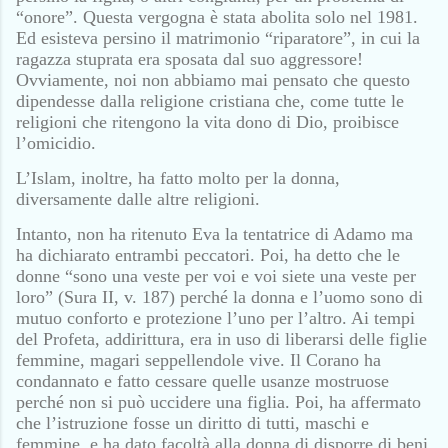
“onore”. Questa vergogna è stata abolita solo nel 1981.
Ed esisteva persino il matrimonio “riparatore”, in cui la
ragazza stuprata era sposata dal suo aggressore!
Ovviamente, noi non abbiamo mai pensato che questo
dipendesse dalla religione cristiana che, come tutte le
religioni che ritengono la vita dono di Dio, proibisce
l’omicidio.
L’Islam, inoltre, ha fatto molto per la donna,
diversamente dalle altre religioni.
Intanto, non ha ritenuto Eva la tentatrice di Adamo ma
ha dichiarato entrambi peccatori. Poi, ha detto che le
donne “sono una veste per voi e voi siete una veste per
loro” (Sura II, v. 187) perché la donna e l’uomo sono di
mutuo conforto e protezione l’uno per l’altro. Ai tempi
del Profeta, addirittura, era in uso di liberarsi delle figlie
femmine, magari seppellendole vive. Il Corano ha
condannato e fatto cessare quelle usanze mostruose
perché non si può uccidere una figlia. Poi, ha affermato
che l’istruzione fosse un diritto di tutti, maschi e
femmine, e ha dato facoltà alla donna di disporre di beni