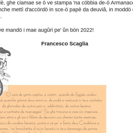
 lè, ghe ciamae se ö ve stampa 'na cöbbia de-ö Armanac
nche mettì d'accördö in sce-ö papè da deuviâ, in moddö
.
 ve mandö i mae augûri pe' ûn bön 2022!
sco Scaglia