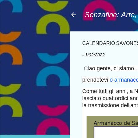
Senzafine: Arte
CALENDARIO SAVONES
-
1/02/2022
Ci
ao gente, ci siamo..
prendetevi
ö armanacc
Come tutti gli anni, a N
lasciato quattordici an
la trasmissione dell'an