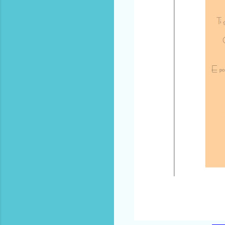
------