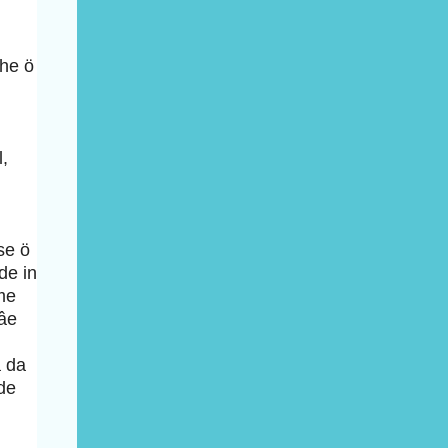
che ö
,
se ö
de in
me
mâe
a da
 de