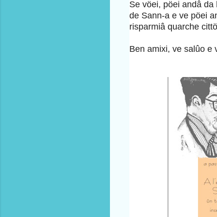
Se vöei, pöei andâ da
de Sann-a e ve pöei a
risparmiâ quarche cittö
Ben amixi, ve salûo e
France