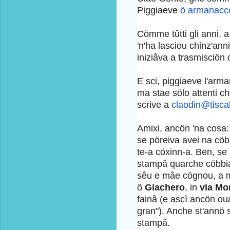
Piggiaeve
ö armanaccö
Cömme tûtti gli anni, 
'n'ha lasciou chinz'an
iniziâva a trasmisciön d
E sci, piggiaeve l'ar
ma stae sölo attenti ch
scrive a
claodin@tiscali
Amixi, ancön 'na cosa:
se pöreiva avei na cö
te-a cöxinn-a. Ben, se 
stampâ quarche cöbbia 
sêu e mâe cögnou, a 
ö
Giachero
, in
via Mon
fainâ (e ascì anc
ön ou
gran")
. Anche st'annö s
stampâ.