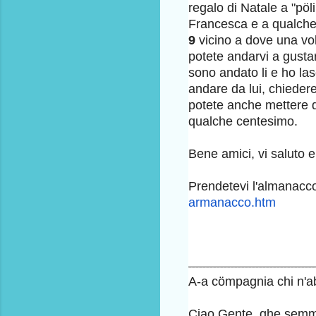
regalo di Natale a "pöl
Francesca e a qualch
9
vicino a dove una vol
potete andarvi a gusta
sono andato li e ho las
andare da lui, chieder
potete anche mettere d
qualche centesimo.
Bene amici, vi saluto e
Prendetevi l'almanacco 
armanacco.htm
------------------------------------
A-a cömpagnia chi n'a
Ciao Gente, ghe semm