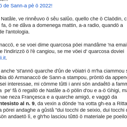
 de Sann-a pè ö 2022!
a Natâle, ve rinnêuvo ö sêu salûo, quello che ö Claödin, 
ni fa, ö ne dâva a domenega mattin, a-a radio, quandö a
e l'antologia.
manaccö, e se voei dime quarcosa pöei mandâme 'na email
e l'indirizzö ö l'è cangiou, se me vöei d' quarcosa doviei
.it
.
 anche 'st'ann
ö
quarche d'ûn de vöiatri ö m'ha ciammou 
bbia dö Armanaccö de Sann-a stampou, pröntö da appen
sei interessae, mi c
ömme
tûtti i anni sön andaêtö a fam
pe' fâ ö regallö de Natâle a-ö pölin d'ou e a-ö Ghigi, 
mae neza Françesca e a quarche amig
ö,
e vaggö da
tesisto al n. 9
, da vexin a dönde 'na votta gh-ea a Ritt
a p
örei andaghe a g
ûst
â "dui tocchi de seixio, dui tocchi
ön andaetö lì, e gh'ho lasciou tûttö ö materiale pe poeilo