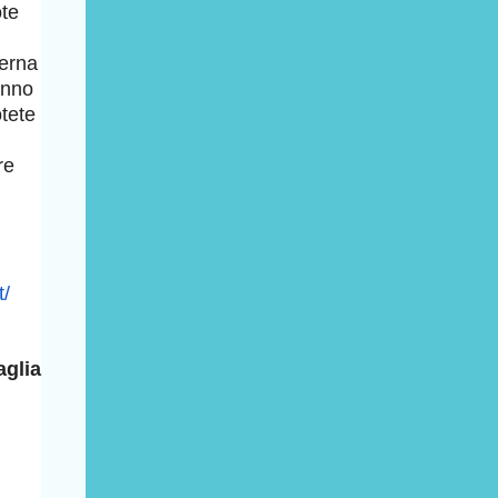
ote
ierna
anno
otete
re
t/
glia