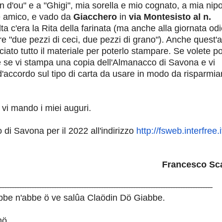
in d'ou" e a "Ghigi", mia sorella e mio cognato, a mia nip
e amico, e vado da
Giacchero
in
via Montesisto al n.
ta c'era la Rita della farinata (ma anche alla giornata od
re "due pezzi di ceci, due pezzi di grano"). Anche quest'
ciato tutto il materiale per poterlo stampare. Se volete p
e se vi stampa una copia dell'Almanacco di Savona e vi
'accordo sul tipo di carta da usare in modo da risparmia
 vi mando i miei auguri.
di Savona per il 2022 all'indirizzo
http://fsweb.interfree.i
Francesco Sca
--------------------------------------------------------------------------------------
bbe n'abbe ö ve salûa Claödin Dö Giabbe.
ö...