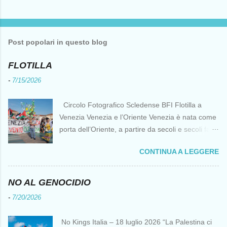
Post popolari in questo blog
FLOTILLA
-
7/15/2026
Circolo Fotografico Scledense BFI Flotilla a
Venezia Venezia e l’Oriente Venezia è nata come
porta dell’Oriente, a partire da secoli e secoli fa ai
tempi delle Crociate dove le capacità nautiche e
CONTINUA A LEGGERE
di cantierizzazione veneziane divennero preziose
per tutti i crociati diretti a Gerusalemme. Proprio
le crociate fornirono ai veneziani l’occasione per
NO AL GENOCIDIO
ottenere vantaggi strategici fondamentali e alla
-
7/20/2026
lunga portarono alla conquista di Costantinopoli,
erano i tempi della quarta crociata nei primi anni
No Kings Italia – 18 luglio 2026 “La Palestina ci
del Duecento. Dal XIII al XV secolo Venezia