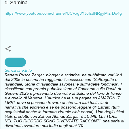
di Samina
https://www.youtube.com/channel/UCFxg3YJ6fsdNRgyMizrDo4g
Curiosità
Senza fine.Info
Renata Rusca Zargar, blogger e scrittrice, ha pubblicato vari libri
dal 2005 in poi ma ha raggiunto il successo con "Suffragette e
lavandaie, Storie di lavandaie savonesi e suffragette londinesi", I
classificato con premio pubblicazione al Concorso sulla Parità di
Genere 2025 e presentato due volte al Salone del libro di Torino
e a quello di Venezia. L'autrice ha la sua pagina su AMAZON.IT
LIBRI, dove si possono trovare anche vari altri testi sia di
narrativa che esoterici e se ne possono leggere gli Estratti (tutti
acquistabili anche in formato virtuale cioè ebook). Uno degli ultimi
titoli, prodotto con Zahoor Ahmad Zargar, è LE MIE LETTERE
NEL TUO RICORDO SONO DIVENTATE RACCONTI, una serie di
divertenti avventure nell’India degli anni ‘70.