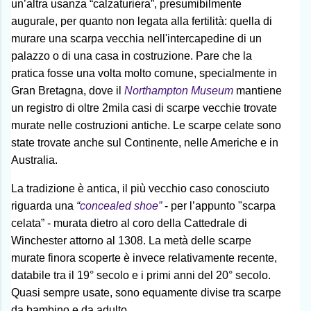
un’altra usanza “calzaturiera”, presumibilmente
augurale, per quanto non legata alla fertilità: quella di
murare una scarpa vecchia nell'intercapedine di un
palazzo o di una casa in costruzione. Pare che la
pratica fosse una volta molto comune, specialmente in
Gran Bretagna, dove il
Northampton Museum
mantiene
un registro di oltre 2mila casi di scarpe vecchie trovate
murate nelle costruzioni antiche. Le scarpe celate sono
state trovate anche sul Continente, nelle Americhe e in
Australia.
La tradizione è antica, il più vecchio caso conosciuto
riguarda una
“
concealed shoe”
- per l’appunto "scarpa
celata” - murata dietro al coro della Cattedrale di
Winchester attorno al 1308. La metà delle scarpe
murate finora scoperte è invece relativamente recente,
databile tra il 19° secolo e i primi anni del 20° secolo.
Quasi sempre usate, sono equamente divise tra scarpe
da bambino e da adulto.