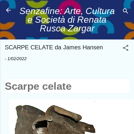
Passa ai contenuti principali
Senzafine: Arte, Cultura
e Società di Renata
Rusca Zargar
SCARPE CELATE da James Hansen
-
1/02/2022
Scarpe celate