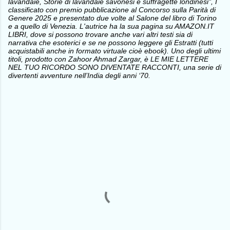
lavandaie, Storie di lavandaie savonesi e suffragette londinesi", I
classificato con premio pubblicazione al Concorso sulla Parità di
Genere 2025 e presentato due volte al Salone del libro di Torino
e a quello di Venezia. L'autrice ha la sua pagina su AMAZON.IT
LIBRI, dove si possono trovare anche vari altri testi sia di
narrativa che esoterici e se ne possono leggere gli Estratti (tutti
acquistabili anche in formato virtuale cioè ebook). Uno degli ultimi
titoli, prodotto con Zahoor Ahmad Zargar, è LE MIE LETTERE
NEL TUO RICORDO SONO DIVENTATE RACCONTI, una serie di
divertenti avventure nell’India degli anni ‘70.
C
o
m
m
e
n
t
i