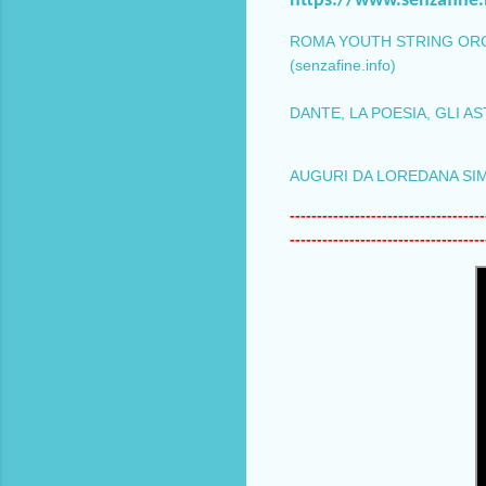
https://www.senzafine.
ROMA YOUTH STRING ORCHEST
(senzafine.info)
DANTE, LA POESIA, GLI ASTRI 
AUGURI DA LOREDANA SIMON
------------------------------------
------------------------------------