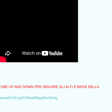
TUBE UP AND DOWN PER SEGUIRE GLI ALTI E BASSI DELLA
channel/UCFxg3YJ6fsdNRgyMizrDo4g