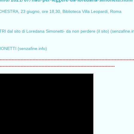
info/2021/07/nati-per-leggere-da-loredana-simonetti.html
RA, 23 giugno, ore 18,30, Biblioteca Villa Leopardi, Roma
dal sito di Loredana Simonetti- da non perdere (il sito) (senzafine.in
ETTI (senzafine.info)
-----------------------------------------------------------------------------------------
-----------------------------------------------------------------------------