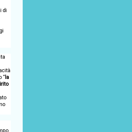
 di
gi
ita
acità
o “
la
rito
ato
amo
empo