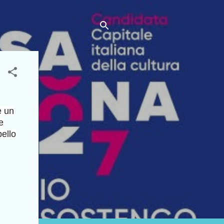
e un
e
ello