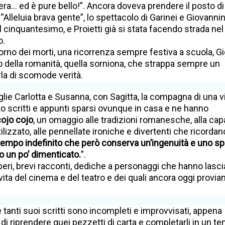
ra… ed è pure bello!”. Ancora doveva prendere il posto di
leluia brava gente”, lo spettacolo di Garinei e Giovannini
il cinquantesimo, e Proietti già si stata facendo strada nel
o.
rno dei morti, una ricorrenza sempre festiva a scuola, Gi
o della romanità, quella sorniona, che strappa sempre un
rla di scomode verità.
iglie Carlotta e Susanna, con Sagitta, la compagna di una v
o scritti e appunti sparsi ovunque in casa e ne hanno
ojo cojo
, un omaggio alle tradizioni romanesche, alla cap
utilizzato, alle pennellate ironiche e divertenti che ricordan
empo indefinito che però conserva un’ingenuità e uno spi
 un po’ dimenticato.
”.
liberi, brevi racconti, dediche a personaggi che hanno lasci
 vita del cinema e del teatro e dei quali ancora oggi provi
he tanti suoi scritti sono incompleti e improvvisati, appena
 di riprendere quei pezzetti di carta e completarli in un t