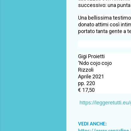
successivo: una punta d
Una bellissima testimon
donato attimi così intim
portato tanta gente a t
Gigi Proietti
‘Ndo cojo cojo
Rizzoli
Aprile 2021
pp. 220
€ 17,50
https://leggeretutti.eu/
VEDI ANCHE: