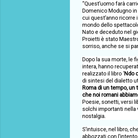
“Quest’uomo farà carrie
Domenico Modugno in “Al
cui quest’anno ricorre 
mondo dello spettacol
Nato e deceduto nel gio
Proietti è stato Maestr
sorriso, anche se si pa
Dopo la sua morte, le f
intera, hanno recuperat
realizzato il libro ‘
Ndo c
di sintesi del dialetto 
Roma di un tempo, un t
che noi romani abbiamo
Poesie, sonetti, versi 
solchi importanti nella
nostalgia.
S’intuisce, nel libro, c
abbozzati con l’intento