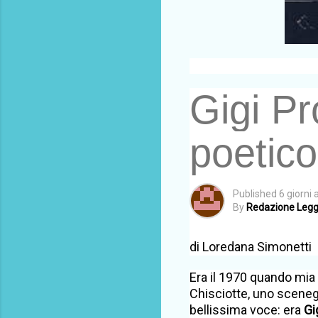
Gigi Pr
poetico
Published
6 giorni 
By
Redazione Legge
di Loredana Simonetti
Era il 1970 quando mia 
Chisciotte, uno scenegg
bellissima voce: era
Gi