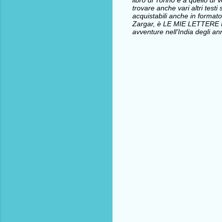
libro di Torino e a quello d
trovare anche vari altri testi 
acquistabili anche in formato
Zargar, è LE MIE LETTERE
avventure nell’India degli ann
C
o
m
m
e
n
t
i