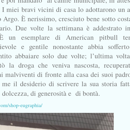
a e poi mandato al canile municipale, in attes
I miei bravi vicini di casa lo adottarono un 
 Argo. È nerissimo, cresciuto bene sotto cost
ario. Due volte la settimana è addestrato i
 È un esemplare di American pitbull ter
cievole e gentile nonostante abbia soffert
ntito abbaiare solo due volte; l’ultima volta
utò la droga che veniva nascosta, recupera
i malviventi di fronte alla casa dei suoi padr
e il desiderio di scrivere la sua storia fatt
i dolcezza, di generosità e di bontà.
com/shop-eugraphia/