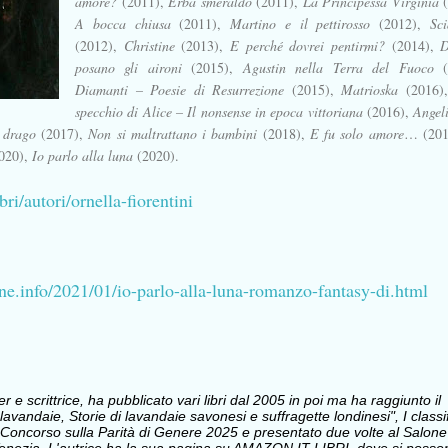
amore?
(2011),
Erba smeraldo
(2011),
La Principessa Virginia
A bocca chiusa
(2011),
Martino e il pettirosso
(2012),
Sc
(2012),
Christine
(2013),
E perché dovrei pentirmi?
(2014),
D
posano gli aironi
(2015),
Agustin nella Terra del Fuoco
(
Diamanti – Poesie di Resurrezione
(2015),
Matrioska
(2016)
specchio di Alice – Il nonsense in epoca vittoriana
(2016),
Angeli
 drago
(2017),
Non si maltrattano i bambini
(2018),
E fu solo amore
… (201
020),
Io parlo alla luna
(2020).
bri/autori/ornella-fiorentini
ne.info/2021/01/io-parlo-alla-luna-romanzo-fantasy-di.html
e scrittrice, ha pubblicato vari libri dal 2005 in poi ma ha raggiunto il
avandaie, Storie di lavandaie savonesi e suffragette londinesi", I classi
Concorso sulla Parità di Genere 2025 e presentato due volte al Salone