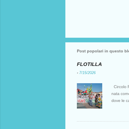
Post popolari in questo b
FLOTILLA
-
7/15/2026
Circolo F
nata come 
dove le c
i crociati
per otten
Costantin
al XV sec