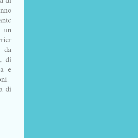
a di
anno
ante
n un
rier
o da
, di
ta e
oni.
a di