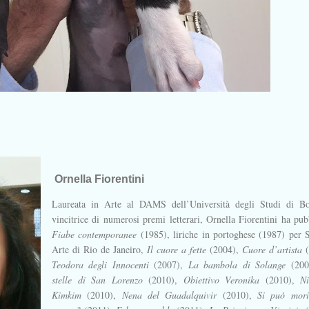
Ornella Fiorentini
Laureata in Arte al DAMS dell’U­niversità degli Studi di Bo
vincitrice di numerosi premi letterari, Ornella Fiorentini ha pub
Fiabe contemporanee
(1985), liriche in portoghese (1987) per
Arte di Rio de Janeiro,
Il cuore a fette
(2004),
Cuore d’artista
Teodora degli Innocenti
(2007),
La bambola di Solange
(20
stelle di San Lorenzo
(2010),
Obiettivo Veronika
(2010),
Ni
Kimkim
(2010),
Nena del Guadalquivir
(2010),
Si può mori