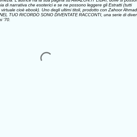
i Venezia. L'autrice ha la sua pagina su AMAZON.IT LIBRI, dove si posso
sia di narrativa che esoterici e se ne possono leggere gli Estratti (tutti
 virtuale cioè ebook). Uno degli ultimi titoli, prodotto con Zahoor Ahmad
 NEL TUO RICORDO SONO DIVENTATE RACCONTI, una serie di divert
i ‘70.