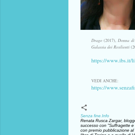
Drago
(2017),
Donna di
Galassia dei Resilienti
(2
https://www.ibs.it/li
VEDI ANCHE:
https://www.senzafi
Senza fine.Info
Renata Rusca Zargar, blogger 
successo con "Suffragette e l
con premio pubblicazione al 