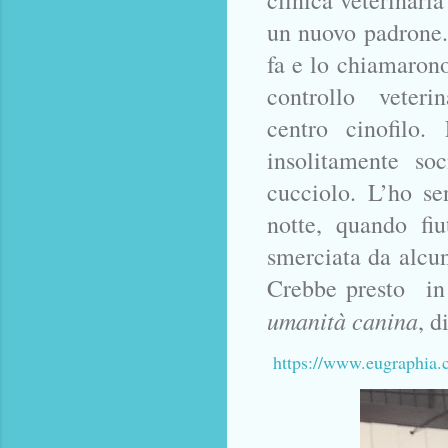
clinica veterinari
un nuovo padrone. 
fa e lo chiamarono
controllo veterin
centro cinofilo.
insolitamente so
cucciolo. L’ho se
notte, quando fi
smerciata da alcun
Crebbe presto in m
umanità canina
, d
https://www.eugraphia.