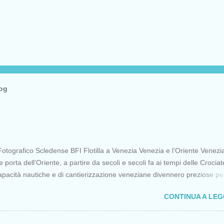
log
otografico Scledense BFI Flotilla a Venezia Venezia e l’Oriente Venezi
porta dell’Oriente, a partire da secoli e secoli fa ai tempi delle Crociat
apacità nautiche e di cantierizzazione veneziane divennero preziose per 
 diretti a Gerusalemme. Proprio le crociate fornirono ai veneziani l’occa
CONTINUA A LE
ere vantaggi strategici fondamentali e alla lunga portarono alla conquist
opoli, erano i tempi della quarta crociata nei primi anni del Duecento. Da
olo Venezia continuò ad avere un ruolo fondamentale nei rapporti tra