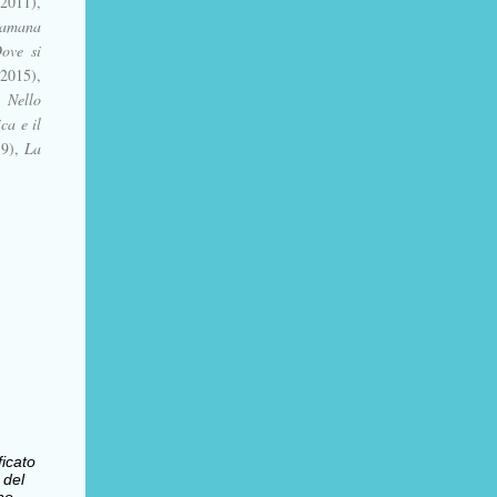
(2011),
iamana
ove si
2015),
,
Nello
ca e il
9),
La
ficato
 del