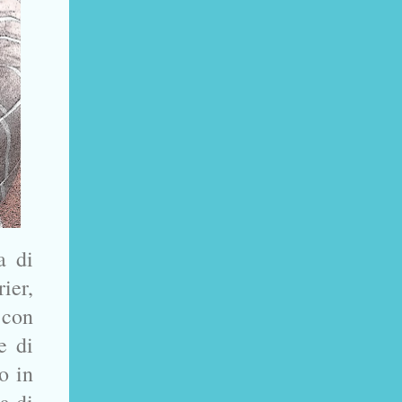
a di
ier,
 con
e di
o in