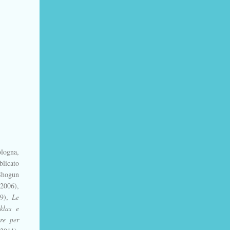
logna,
blicato
 Shogun
(2006),
09),
Le
klas e
re per