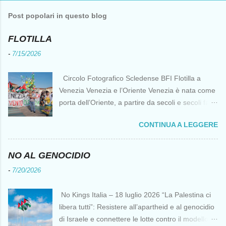
Post popolari in questo blog
FLOTILLA
-
7/15/2026
Circolo Fotografico Scledense BFI Flotilla a
Venezia Venezia e l’Oriente Venezia è nata come
porta dell’Oriente, a partire da secoli e secoli fa ai
tempi delle Crociate dove le capacità nautiche e
CONTINUA A LEGGERE
di cantierizzazione veneziane divennero preziose
per tutti i crociati diretti a Gerusalemme. Proprio
le crociate fornirono ai veneziani l’occasione per
NO AL GENOCIDIO
ottenere vantaggi strategici fondamentali e alla
-
7/20/2026
lunga portarono alla conquista di Costantinopoli,
erano i tempi della quarta crociata nei primi anni
No Kings Italia – 18 luglio 2026 “La Palestina ci
del Duecento. Dal XIII al XV secolo Venezia
libera tutti”: Resistere all’apartheid e al genocidio
continuò ad avere un ruolo fondamentale nei
di Israele e connettere le lotte contro il modello
rapporti tra l’Europa e l’Oriente, ruolo che si