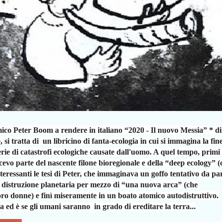
amico Peter Boom a rendere in italiano “2020
- Il nuovo Messia” * di
, si tratta di un libricino di fanta-ecologia in cui si immagina
la fin
ie di catastrofi ecologiche
causate dall'uomo. A quel tempo, primi
cevo parte del nascente filone bioregionale e della “deep ecology”
(
nteressanti le tesi di Peter, che
immaginava un goffo tentativo da pa
a
distruzione planetaria per mezzo di “una nuova arca” (che
e loro donne) e finì miseramente in un boato atomico
autodistruttivo.
ra ed è se gli umani saranno
in grado di ereditare la terra...