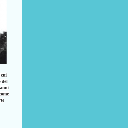
 cui
e del
 anni
come
rte