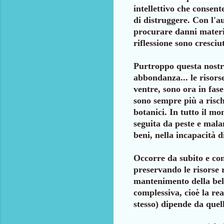
intellettivo che consen
di distruggere. Con l'
procurare danni
materi
riflessione
sono cresciu
Purtroppo questa nostr
abbondanza... le risors
ventre, sono ora in fas
sono
sempre più a risch
botanici. In tutto il 
seguita da peste e mala
beni, nella incapacità 
Occorre da subito e co
preservando le risorse 
mantenimento della bel
complessiva, cioè la re
stesso) dipende
da quel