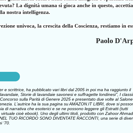
cevuta? La dignità umana si
gioca anche in questo, accett
lla nostra
intelligenza.
ezione univoca, la crescita della Coscienza,
restiamo in es
Paolo D'Ar
piritualità
e scrittrice, ha pubblicato vari libri dal 2005 in poi ma ha raggiunto il
avandaie, Storie di lavandaie savonesi e suffragette londinesi", I classi
Concorso sulla Parità di Genere 2025 e presentato due volte al Salone
i Venezia. L'autrice ha la sua pagina su AMAZON.IT LIBRI, dove si posso
sia di narrativa che esoterici e se ne possono leggere gli Estratti (tutti
 virtuale cioè ebook). Uno degli ultimi titoli, prodotto con Zahoor Ahmad
 NEL TUO RICORDO SONO DIVENTATE RACCONTI, una serie di divert
i ‘70.