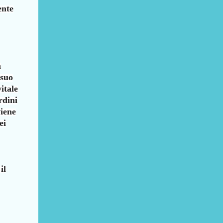
ente
a
 suo
itale
rdini
viene
ei
il