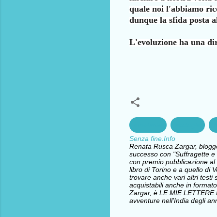
quale noi l'abbiamo ri
dunque la sfida posta a
L'evoluzione ha una dir
ambiente
ecologia
S
Senza fine.Info
Renata Rusca Zargar, blogger 
successo con "Suffragette e l
con premio pubblicazione al 
libro di Torino e a quello d
trovare anche vari altri testi 
acquistabili anche in formato
Zargar, è LE MIE LETTERE
avventure nell’India degli ann