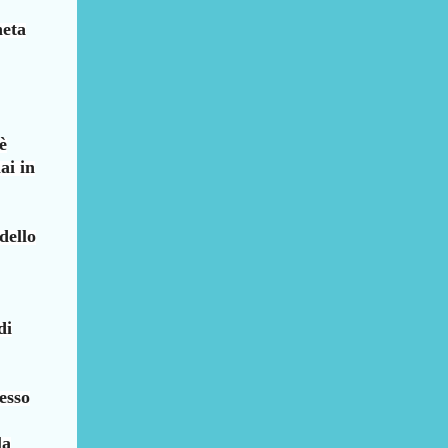
neta
è
ai in
dello
di
esso
la