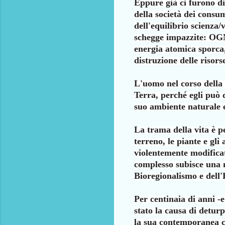
Eppure già ci furono div
della società dei cons
dell'equilibrio scienza/
schegge impazzite:
OGM
energia
atomica sporca
distruzione delle risor
L'uomo nel corso della
Terra, perché egli può
suo ambiente naturale 
La trama della vita è pe
terreno, le piante e gl
violentemente modificat
complesso subisce una
Bioregionalismo
e dell
Per centinaia di anni -e
stato la causa di deturp
la sua contemporanea c