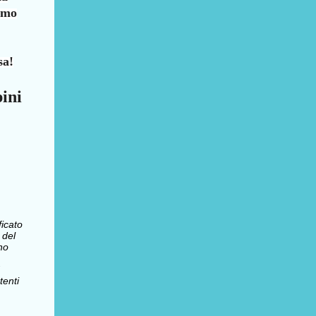
iamo
sa!
pini
ficato
 del
no
enti