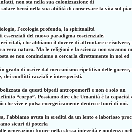
infatti, non sta nella sua colonizzazione di
a solare bensì nella sua abilità di conservare
la vita sul pia
ologia, l'ecologia profonda, la spiritualità
ti essenziali del nuovo paradigma coscienziale.
eri vitali, che abbiamo il dovere di affrontare
e risolvere, 
stra vera natura. Ma le
religioni e la scienza non saranno m
posta
se non cominciamo a cercarla direttamente in noi ed
in grado di uscire dal meccanismo ripetitivo
delle guerre, 
, dei conflitti razziali e
interspecisti.
bolizzata da questi bipedi antropomorfi e non è
solo un
efinito “corpo”. Possiamo dire che
Umanità è la capacità 
iò che vive e pulsa
energeticamente dentro e fuori di noi.
sa, l'abbiamo avuta in eredità da un lento e
laborioso proc
iamo sicuri di poterla
alle generazioni future nella stessa integrità
e opulenza nel