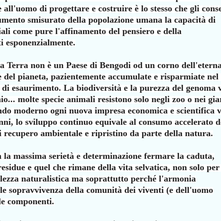
te all'uomo di progettare
e costruire è lo stesso che gli cons
aumento
smisurato della popolazione umana la capacità di
ali come pure l'affinamento del pensiero e della
ti esponenzialmente.
a Terra non è un Paese di Bengodi od un corno
dell'etern
e del pianeta, pazientemente
accumulate e risparmiate nel
e di
esaurimento. La biodiversità e la purezza del genoma v
io... molte specie animali resistono solo negli zoo
o nei gia
mondo moderno ogni nuova impresa
economica e scientifica 
nni, lo sviluppo
continuo equivale al consumo accelerato d
di
recupero ambientale e ripristino da parte della natura.
n la massima serietà e determinazione fermare la
caduta,
residue e quel che rimane della vita
selvatica, non solo per 
lezza naturalistica
ma soprattutto perché l'armonia
ale
sopravvivenza della comunità dei viventi (e dell'uomo
le componenti.