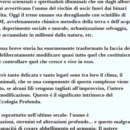
ersi scienziati e spiritualisti illuminati che
sin dagli albor
umi avvertivano l'uomo del
rischio di uscir fuori dai binari
vita. Oggi
il treno umano sta deragliando con scintillio di
, avvelenamento chimico metodico della terra e dell'acq
, deperimento sociale e morale, urbanizzazione
selvaggia,
se accumulate in millenni dalla
natura, etc.
 sua breve storia ha enormemente trasformato la
faccia de
 deliberatamente modificare quasi
tutto quel che costituisce
e controllare quel
che cresce e vive in esso.
rò tanto delicata e tanto legati sono tra loro
il clima, il
i animali, che se una componente
di questo complesso viene
o, se alcuni fili
vengono tagliati all'improvviso, l'intero
modificazione. Questo è il significato intrinseco del
'Ecologia Profonda.
 soprattutto nell'ultimo secolo- l'uomo è
azioni, stermini ed alterazioni profonde... e
questo malgr
apacità di creare abbellimento
ed armonia. Il potere