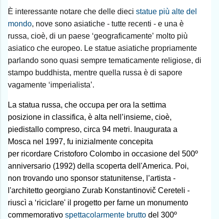
È interessante notare che delle dieci
statue più alte del
mondo
, nove sono asiatiche - tutte recenti - e una è
russa, cioè, di un paese
‘
geograficamente
’
molto più
asiatico che europeo. Le statue
asiatiche propriamente
parlando sono quasi sempre tematicamente religiose, di
stampo buddhista, mentre quella russa è di sapore
vagamente ‘imperialista’.
La statua russa, che occupa per ora la settima
posizione in classifica, è alta nell’insieme, cioè,
piedistallo compreso, circa 94 metri. Inaugurata a
Mosca nel 1997, fu inizialmente concepita
per ricordare Cristoforo Colombo in occasione del 500º
anniversario (1992) della scoperta dell'America. Poi,
non trovando uno sponsor statunitense, l’artista -
l'architetto georgiano Zurab Konstantinovič Cereteli -
riuscì a ‘riciclare' il progetto per farne un monumento
commemorativo
spettacolarmente brutto
del 300º