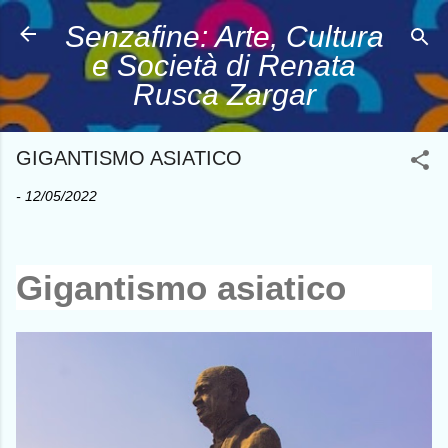
Passa ai contenuti principali
Senzafine: Arte, Cultura
e Società di Renata
Rusca Zargar
GIGANTISMO ASIATICO
-
12/05/2022
Gigantismo asiatico