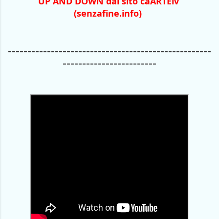
UP AND DOWN dal sito caARTEiv 
(senzafine.info)
----------------------------------------------------
------------------------