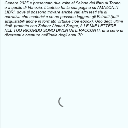
Genere 2025 e presentato due volte al Salone del libro di Torino
e a quello di Venezia. L'autrice ha la sua pagina su AMAZON.IT
LIBRI, dove si possono trovare anche vari altri testi sia di
narrativa che esoterici e se ne possono leggere gli Estratti (tutti
acquistabili anche in formato virtuale cioè ebook). Uno degli ultimi
titoli, prodotto con Zahoor Ahmad Zargar, è LE MIE LETTERE
NEL TUO RICORDO SONO DIVENTATE RACCONTI, una serie di
divertenti avventure nell’India degli anni ‘70.
C
o
m
m
e
n
t
i