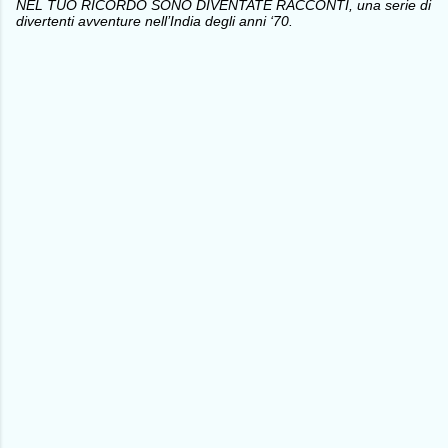
NEL TUO RICORDO SONO DIVENTATE RACCONTI, una serie di
divertenti avventure nell’India degli anni ‘70.
C
o
m
m
e
n
t
i