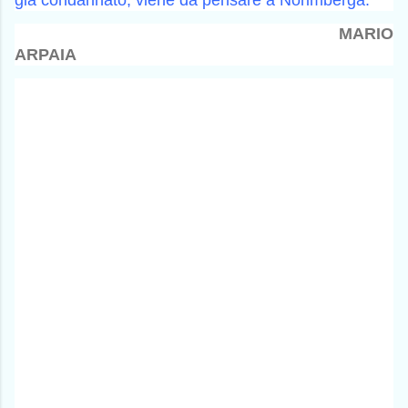
già condannato, viene da pensare a Norimberga.
MARIO
ARPAIA