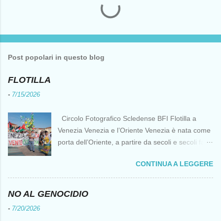
Post popolari in questo blog
FLOTILLA
-
7/15/2026
Circolo Fotografico Scledense BFI Flotilla a
Venezia Venezia e l’Oriente Venezia è nata come
porta dell’Oriente, a partire da secoli e secoli fa ai
tempi delle Crociate dove le capacità nautiche e
CONTINUA A LEGGERE
di cantierizzazione veneziane divennero preziose
per tutti i crociati diretti a Gerusalemme. Proprio
le crociate fornirono ai veneziani l’occasione per
NO AL GENOCIDIO
ottenere vantaggi strategici fondamentali e alla
-
7/20/2026
lunga portarono alla conquista di Costantinopoli,