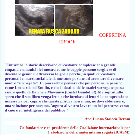
COPERTINA
EBOOK
“
Entrambe le storie descrivono circostanze complesse con grande
empatia e umanità; lei mostra come le coppie possono scegliere di
diventare genitori attraverso la gpa e perché, in quali circostanze
personali e macrosociali, le donne sono portate ad accettare diventare
madre "surrogata". Ci piacerebbe pensare che più persone la pensino
come Leonardo ed Emilio, e che il destino delle madri surrogate possa
essere quello di Darina e Mawunyo (Castel Gandolfo!). Ma soprattutto
spero che il suo libro venga letto e che fornisca ai lettori la comprensione
necessaria per capire che questa pratica non è mai, né dovrebbe essere,
una soluzione per nessuno. Auguro al vostro lavoro un bel percorso verso
il cuore e l'intelligenza del pubblico!”
Ana-Luana Stoicea-Deram
C
o-fondat
rice
e co-presi
dente
del
la Coalizione internazionale per
l'abolizione della maternità surrogata (ICASM).