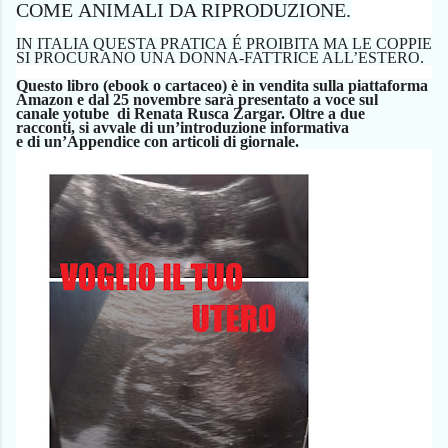
COME
ANIMAL
I
DA RIPRODUZIONE.
IN ITALIA QUESTA PRATICA
É
PROIBITA MA LE COPPIE
SI PROCURANO UNA DONNA-FATTRICE ALL’ESTER
O
.
Questo
libro
(ebook o cartaceo
)
è in vendita sulla piattaforma
Amazon
e
dal 25 novembre sarà
presentato
a voce
su
l
canale
yotube di Renata Rusca Zargar.
Oltre a due
racconti,
si avvale di
un’introduzione informativa
e
di
un’Appendice con articoli di giornale.