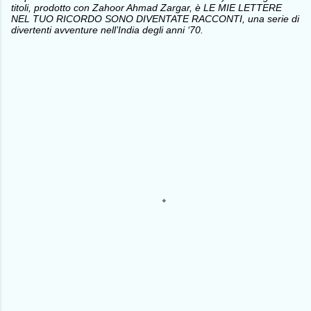
titoli, prodotto con Zahoor Ahmad Zargar, è LE MIE LETTERE
NEL TUO RICORDO SONO DIVENTATE RACCONTI, una serie di
divertenti avventure nell’India degli anni ‘70.
C
o
m
m
e
n
t
i