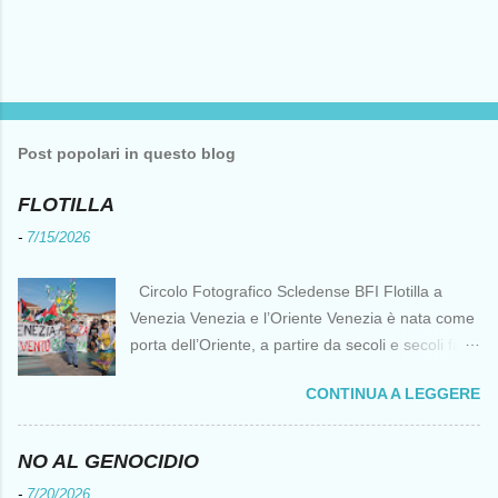
Post popolari in questo blog
FLOTILLA
-
7/15/2026
Circolo Fotografico Scledense BFI Flotilla a
Venezia Venezia e l’Oriente Venezia è nata come
porta dell’Oriente, a partire da secoli e secoli fa ai
tempi delle Crociate dove le capacità nautiche e
CONTINUA A LEGGERE
di cantierizzazione veneziane divennero preziose
per tutti i crociati diretti a Gerusalemme. Proprio
le crociate fornirono ai veneziani l’occasione per
NO AL GENOCIDIO
ottenere vantaggi strategici fondamentali e alla
-
7/20/2026