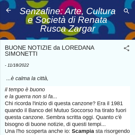
Passa ai contenuti principali
Senzafine: Arte, Cultura
e Società di Renata
Rusca Zargar
BUONE NOTIZIE da LOREDANA
SIMONETTI
-
11/18/2022
...è calma la città,
il tempo è buono
e la guerra non si fa...
Chi ricorda l'inizio di questa canzone? Era il 1981
quando il Banco del Mutuo Soccorso ha tirato fuori
questa canzone. Sembra scritta oggi. Quanto c'è
bisogno di buone notizie, di questi tempi...
Una l'ho scoperta anche io:
Scampia
sta risorgendo