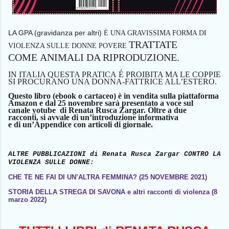
LA GPA (gravidanza per altri)
È
UNA GRAVISSIMA FORMA DI
TRATTATE
VIOLENZA SULLE DONNE POVERE
COME
ANIMAL
I
DA RIPRODUZIONE.
IN ITALIA QUESTA PRATICA
É
PROIBITA MA LE COPPIE
SI PROCURANO UNA DONNA-FATTRICE ALL’ESTER
O
.
Questo
libro
(ebook o cartaceo
)
è in vendita sulla piattaforma
Amazon
e
dal 25 novembre sarà
presentato
a voce
su
l
canale
yotube di Renata Rusca Zargar.
Oltre a due
racconti,
si avvale di
un’introduzione informativa
e
di
un’Appendice con articoli di giornale.
ALTRE PUBBLICAZIONI
di Renata Rusca Zargar
CONTRO LA
VIOLENZA SULLE DONNE:
CHE TE NE FAI DI UN’ALTRA FEMMINA? (25 NOVEMBRE 2021)
STORIA DELLA STREGA DI SAVONA e altri racconti di violenza (8
marzo 2022)