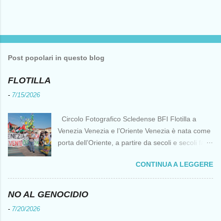
Post popolari in questo blog
FLOTILLA
-
7/15/2026
Circolo Fotografico Scledense BFI Flotilla a
Venezia Venezia e l’Oriente Venezia è nata come
porta dell’Oriente, a partire da secoli e secoli fa ai
tempi delle Crociate dove le capacità nautiche e
CONTINUA A LEGGERE
di cantierizzazione veneziane divennero preziose
per tutti i crociati diretti a Gerusalemme. Proprio
le crociate fornirono ai veneziani l’occasione per
NO AL GENOCIDIO
ottenere vantaggi strategici fondamentali e alla
-
7/20/2026
lunga portarono alla conquista di Costantinopoli,