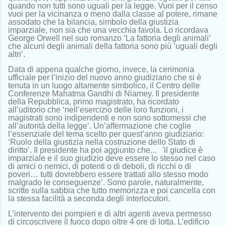
quando non tutti sono uguali per la legge. Vuoi per il censo
vuoi per la vicinanza o meno dalla classe al potere, rimane
assodato che la bilancia, simbolo della giustizia
imparziale, non sia che una vecchia favola. Lo ricordava
George Orwell nel suo romanzo ‘La fattoria degli animali’
che alcuni degli animali della fattoria sono più ‘uguali degli
altri’.
Data di appena qualche giorno, invece, la cerimonia
ufficiale per l’inizio del nuovo anno giudiziario che si è
tenuta in un luogo altamente simbolico, il Centro delle
Conferenze Mahatma Gandhi di Niamey. Il presidente
della Repubblica, primo magistrato, ha ricordato
al
l’uditorio
che ‘nell’esercizio delle loro funzioni, i
magistrati sono indipendenti e non sono sottomessi che
all’autorità della legge’. Un’affermazione che coglie
l’essenziale del tema scelto per quest’anno giudiziario:
‘Ruolo della giustizia nella costruzione dello Stato di
diritto’. Il presidente ha poi aggiunto che
...
'il giudice è
imparziale e il suo giudizio deve essere lo stesso nel caso
di amici o nemici, di potenti o di deboli, di ricchi o di
poveri… tutti dovrebbero essere trattati allo stesso modo
malgrado le conseguenze’.
Sono parole, naturalmente,
scritte sulla sabbia che tutto memorizza e poi cancella con
la stessa facilità a seconda degli interlocutori.
L’intervento dei pompieri e di altri agenti aveva permesso
di circoscrivere il fuoco dopo oltre 4 ore di lotta. L’edificio