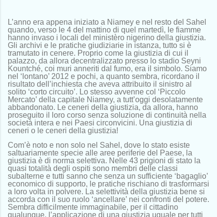
L’anno era appena iniziato a Niamey e nel resto del Sahel
quando, verso le 4 del mattino di quel martedì, le fiamme
hanno invaso i locali del ministèro nigerino della giustizia.
Gli archivi e le pratiche giudiziarie in istanza, tutto si è
t
ramut
ato in cenere. Proprio come la giustizia di cui il
palazzo, da allora decentralizzato presso lo stadio Seyni
Kountché, coi muri anneriti dal fumo, era il simbolo. Siamo
nel ‘lontano’ 2012 e pochi, a quanto sembra, ricordano il
risultato dell’inchiesta che aveva attribuito il sinistro al
solito ‘corto circuito’. Lo stesso avvenne col ‘
P
iccolo
M
ercato’ della capitale Niamey, a tutt’oggi desolatamente
abbandonato
. Le ceneri della giustizia, da allora, hanno
proseguito il loro corso senza soluzione di continuità nella
società intera e nei Paesi circonvicini. Una giustizia d
i
cener
i
o
le ceneri della giustizia!
Com’è noto e non solo nel Sahel, dove lo stato esiste
saltuariamente specie alle aree periferie del Paese, la
giustizia è di norma selettiva. Nelle 43 prigioni di stato la
quasi totalità degli ospiti sono membri delle classi
subalterne e tutti sanno che senza un sufficiente ‘bagaglio’
economico di supporto, le pratiche rischiano di trasformarsi
a loro volta in polvere. La selettività della giustizia bene si
accorda con il suo ruolo ‘ancellare’ nei confronti del potere.
Sembra difficilmente immaginabile, per il cittadino
qualunque, l’applicazione di una giustizia uguale per tutti