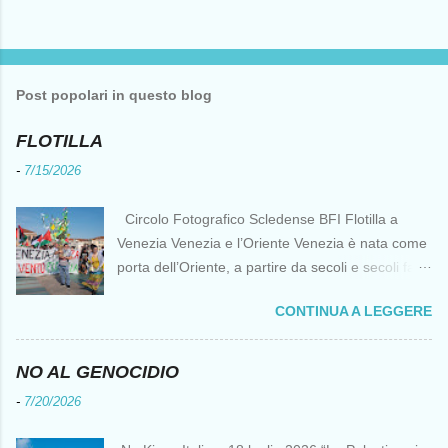
Post popolari in questo blog
FLOTILLA
-
7/15/2026
Circolo Fotografico Scledense BFI Flotilla a
Venezia Venezia e l’Oriente Venezia è nata come
porta dell’Oriente, a partire da secoli e secoli fa ai
tempi delle Crociate dove le capacità nautiche e
CONTINUA A LEGGERE
di cantierizzazione veneziane divennero preziose
per tutti i crociati diretti a Gerusalemme. Proprio
le crociate fornirono ai veneziani l’occasione per
NO AL GENOCIDIO
ottenere vantaggi strategici fondamentali e alla
-
7/20/2026
lunga portarono alla conquista di Costantinopoli,
erano i tempi della quarta crociata nei primi anni