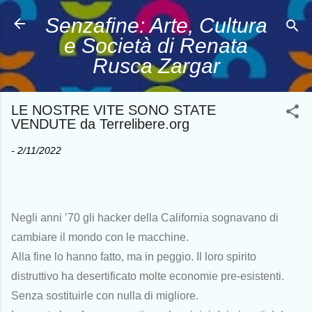
Passa ai contenuti principali
Senzafine: Arte, Cultura
e Società di Renata
Rusca Zargar
LE NOSTRE VITE SONO STATE
VENDUTE da Terrelibere.org
-
2/11/2022
Negli anni ’70 gli hacker della California sognavano di
cambiare il mondo con le macchine.
Alla fine lo hanno fatto, ma in peggio. Il loro spirito
distruttivo ha desertificato molte economie pre-esistenti.
Senza sostituirle con nulla di migliore.