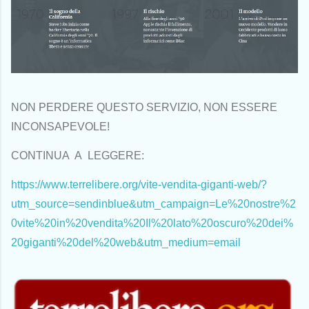
NON PERDERE QUESTO SERVIZIO, NON ESSERE
INCONSAPEVOLE!
CONTINUA A LEGGERE:
https://www.terrelibere.org/vite-vendita-giganti-web/?
utm_source=sendinblue&utm_campaign=Le%20nostre%2
0vite%20in%20vendita%20Il%20lato%20oscuro%20dei%
20giganti%20del%20web&utm_medium=email