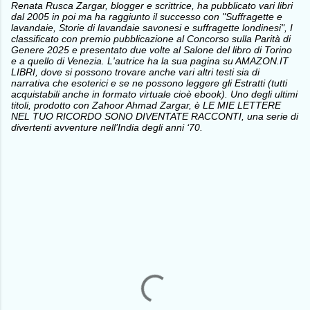
Renata Rusca Zargar, blogger e scrittrice, ha pubblicato vari libri
dal 2005 in poi ma ha raggiunto il successo con "Suffragette e
lavandaie, Storie di lavandaie savonesi e suffragette londinesi", I
classificato con premio pubblicazione al Concorso sulla Parità di
Genere 2025 e presentato due volte al Salone del libro di Torino
e a quello di Venezia. L'autrice ha la sua pagina su AMAZON.IT
LIBRI, dove si possono trovare anche vari altri testi sia di
narrativa che esoterici e se ne possono leggere gli Estratti (tutti
acquistabili anche in formato virtuale cioè ebook). Uno degli ultimi
titoli, prodotto con Zahoor Ahmad Zargar, è LE MIE LETTERE
NEL TUO RICORDO SONO DIVENTATE RACCONTI, una serie di
divertenti avventure nell’India degli anni ‘70.
C
o
m
m
e
n
t
i